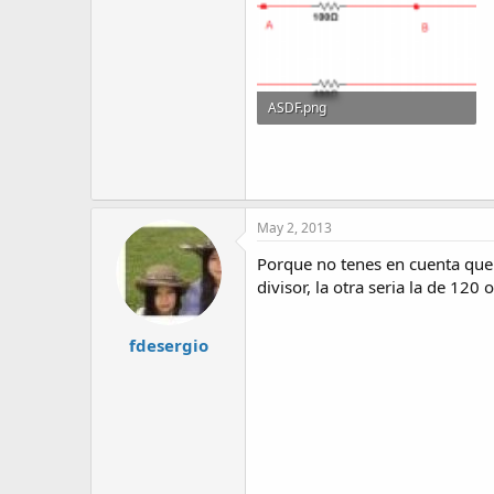
ASDF.png
4.6 KB · Visitas: 48
May 2, 2013
Porque no tenes en cuenta que p
divisor, la otra seria la de 1
fdesergio