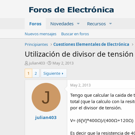
Foros
Novedades
Recursos
Nuevos mensajes
Buscar en foros
Principiantes
Cuestiones Elementales de Electrónica
Utilización de divisor de tensión
A
F
julian403
May 2, 2013
u
e
1
2
Siguiente
t
c
o
h
r
a
May 2, 2013
d
J
Tengo que calcular la caida de 
e
i
total (que la calculo con la res
n
por el divisor de tensión.
i
julian403
c
V= (6[V]*400Ω)/(400Ω+120Ω)
i
o
Es decir que la resistencia de