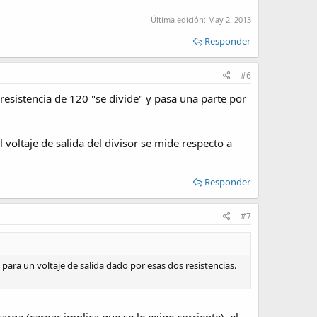
Última edición:
May 2, 2013
Responder
#6
 resistencia de 120 "se divide" y pasa una parte por
l voltaje de salida del divisor se mide respecto a
Responder
#7
 para un voltaje de salida dado por esas dos resistencias.
rga (cargar implica que se le exige corriente), el