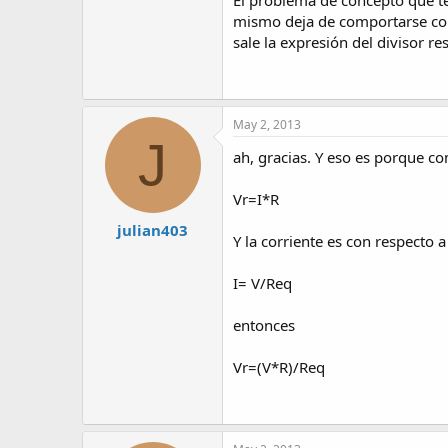
mismo deja de comportarse com
sale la expresión del divisor res
May 2, 2013
J
ah, gracias. Y eso es porque c
Vr=I*R
julian403
Y la corriente es con respecto a
I= V/Req
entonces
Vr=(V*R)/Req