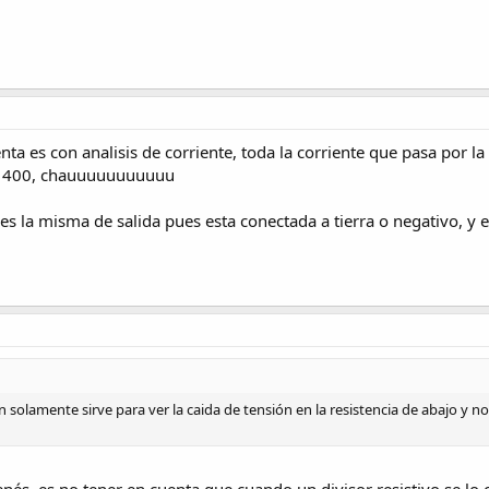
nta es con analisis de corriente, toda la corriente que pasa por la
 de 400, chauuuuuuuuuuu
 es la misma de salida pues esta conectada a tierra o negativo, y e
n solamente sirve para ver la caida de tensión en la resistencia de abajo y no
és, es no tener en cuenta que cuando un divisor resistivo se lo ca