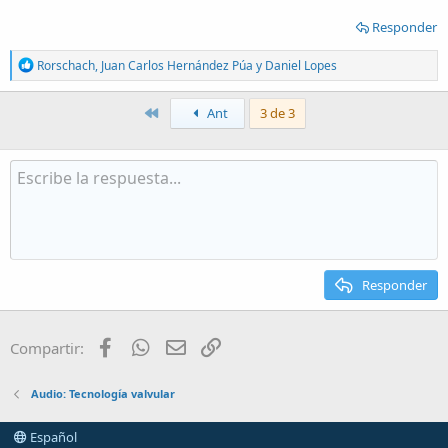
Responder
R
Rorschach
,
Juan Carlos Hernández Púa
y
Daniel Lopes
e
a
c
Primero
Ant
3 de 3
t
i
o
n
s
:
Responder
Facebook
WhatsApp
Email
Enlace
Compartir:
Audio: Tecnología valvular
Español