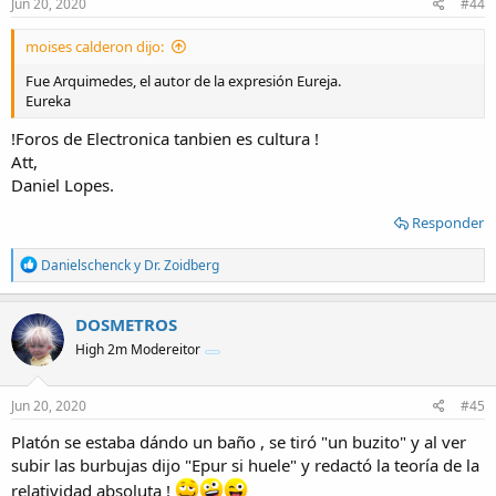
s
Jun 20, 2020
#44
:
moises calderon dijo:
Fue Arquimedes, el autor de la expresión Eureja.
Eureka
!Foros de Electronica tanbien es cultura !
Att,
Daniel Lopes.
Responder
R
Danielschenck
y
Dr. Zoidberg
e
a
c
DOSMETROS
t
High 2m Modereitor
i
o
n
s
Jun 20, 2020
#45
:
Platón se estaba dándo un baño , se tiró "un buzito" y al ver
subir las burbujas dijo "Epur si huele" y redactó la teoría de la
relatividad absoluta !