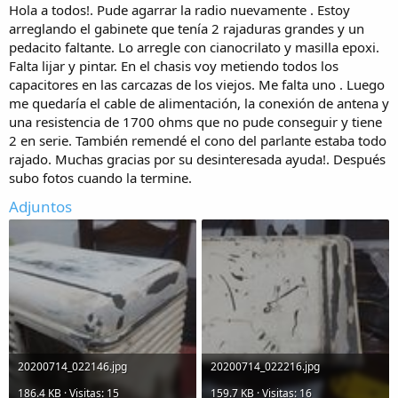
Hola a todos!. Pude agarrar la radio nuevamente . Estoy
arreglando el gabinete que tenía 2 rajaduras grandes y un
pedacito faltante. Lo arregle con cianocrilato y masilla epoxi.
Falta lijar y pintar. En el chasis voy metiendo todos los
capacitores en las carcazas de los viejos. Me falta uno . Luego
me quedaría el cable de alimentación, la conexión de antena y
una resistencia de 1700 ohms que no pude conseguir y tiene
2 en serie. También remendé el cono del parlante estaba todo
rajado. Muchas gracias por su desinteresada ayuda!. Después
subo fotos cuando la termine.
Adjuntos
20200714_022146.jpg
20200714_022216.jpg
186.4 KB · Visitas: 15
159.7 KB · Visitas: 16