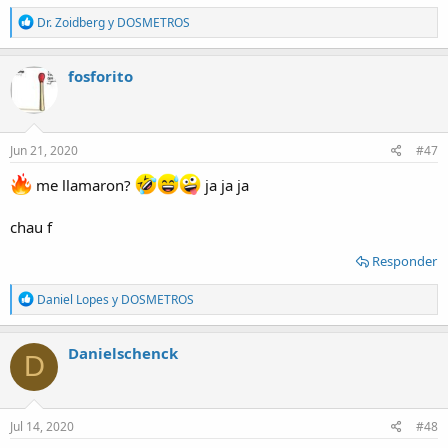
R
Dr. Zoidberg
y
DOSMETROS
e
a
c
fosforito
t
i
o
n
s
Jun 21, 2020
#47
:
me llamaron?
ja ja ja
chau f
Responder
R
Daniel Lopes
y
DOSMETROS
e
a
c
Danielschenck
D
t
i
o
n
s
Jul 14, 2020
#48
: