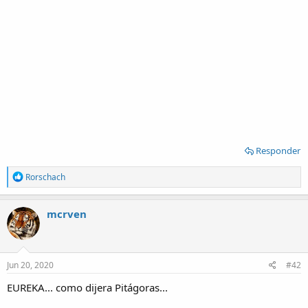
Responder
R
Rorschach
e
a
c
mcrven
t
i
o
n
s
Jun 20, 2020
#42
:
EUREKA... como dijera Pitágoras...