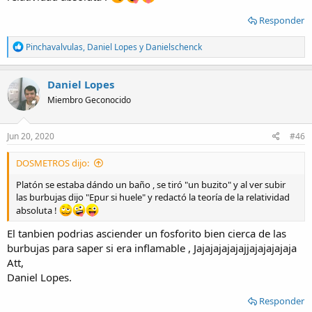
Responder
R
Pinchavalvulas
,
Daniel Lopes
y
Danielschenck
e
a
c
Daniel Lopes
t
Miembro Geconocido
i
o
n
s
Jun 20, 2020
#46
:
DOSMETROS dijo:
Platón se estaba dándo un baño , se tiró "un buzito" y al ver subir
las burbujas dijo "Epur si huele" y redactó la teoría de la relatividad
absoluta !
El tanbien podrias asciender un fosforito bien cierca de las
burbujas para saper si era inflamable , Jajajajajajajjajajajajaja
Att,
Daniel Lopes.
Responder