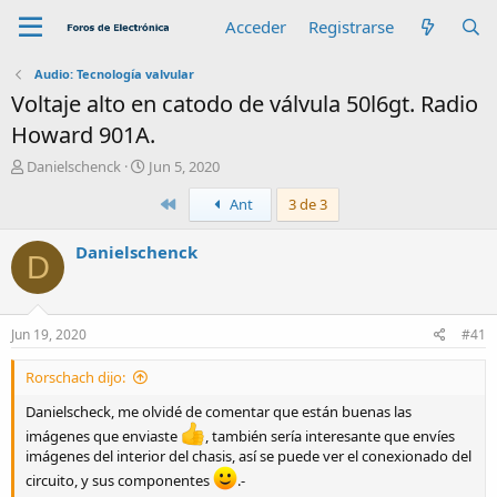
Acceder
Registrarse
Audio: Tecnología valvular
Voltaje alto en catodo de válvula 50l6gt. Radio
Howard 901A.
A
F
Danielschenck
Jun 5, 2020
u
e
Primero
Ant
3 de 3
t
c
o
h
r
a
Danielschenck
D
d
e
i
n
Jun 19, 2020
#41
i
c
Rorschach dijo:
i
o
Danielscheck, me olvidé de comentar que están buenas las
imágenes que enviaste
, también sería interesante que envíes
imágenes del interior del chasis, así se puede ver el conexionado del
circuito, y sus componentes
.-