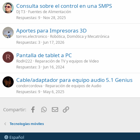
Consulta sobre el control en una SMPS
DJ T3
Fuentes de Alimentación
Respuestas
9
Nov 28, 2025
Aportes para Impresoras 3D
torres.electronico
Robótica, Domótica y Mecatrónica
Respuestas
3
Jun 17, 2026
Pantalla de tablet a PC
R
RodH222
Reparación de TV y equipos de Video
Respuestas
3
Jun 16, 2024
Cable/adaptador para equipo audio 5.1 Genius
condorcordova
Reparación de equipos de Audio
Respuestas
9
May 6, 2025
Facebook
WhatsApp
Email
Enlace
Compartir:
Tecnologías móviles
Español