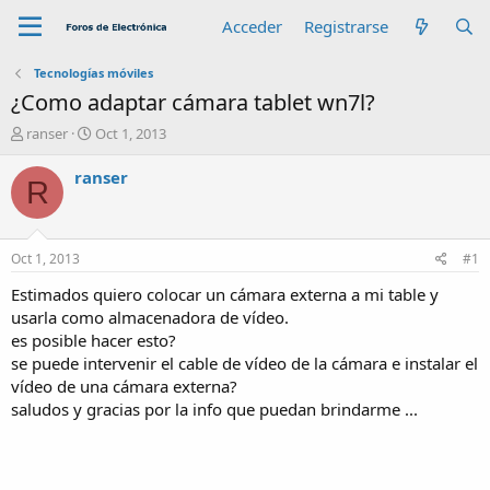
Acceder
Registrarse
Tecnologías móviles
¿Como adaptar cámara tablet wn7l?
A
F
ranser
Oct 1, 2013
u
e
t
c
ranser
R
o
h
r
a
d
e
Oct 1, 2013
#1
i
n
Estimados quiero colocar un cámara externa a mi table y
i
usarla como almacenadora de vídeo.
c
es posible hacer esto?
i
se puede intervenir el cable de vídeo de la cámara e instalar el
o
vídeo de una cámara externa?
saludos y gracias por la info que puedan brindarme ...