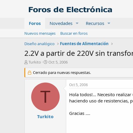
Foros
Novedades
Recursos
Nuevos mensajes
Buscar en foros
Diseño analógico
Fuentes de Alimentación
2.2V a partir de 220V sin transf
A
F
Turkito
Oct 5, 2006
u
e
t
Cerrado para nuevas respuestas.
c
o
h
r
a
Oct 5, 2006
d
T
e
Hola todos!... Necesito realiza
i
haciendo uso de resistencias, p
n
i
Gracias ....
c
Turkito
i
o