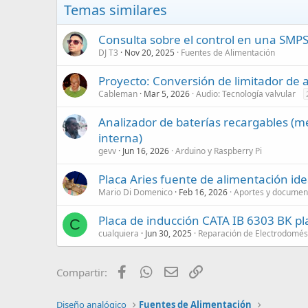
Temas similares
Consulta sobre el control en una SMP
DJ T3
Nov 20, 2025
Fuentes de Alimentación
Proyecto: Conversión de limitador de 
Cableman
Mar 5, 2026
Audio: Tecnología valvular
Analizador de baterías recargables (m
interna)
gevv
Jun 16, 2026
Arduino y Raspberry Pi
Placa Aries fuente de alimentación ide
Mario Di Domenico
Feb 16, 2026
Aportes y documen
Placa de inducción CATA IB 6303 BK p
C
cualquiera
Jun 30, 2025
Reparación de Electrodomés
Facebook
WhatsApp
Email
Enlace
Compartir:
Diseño analógico
Fuentes de Alimentación