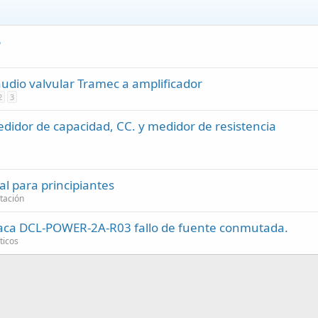
S
audio valvular Tramec a amplificador
2
3
edidor de capacidad, CC. y medidor de resistencia
al para principiantes
tación
laca DCL-POWER-2A-R03 fallo de fuente conmutada.
ticos