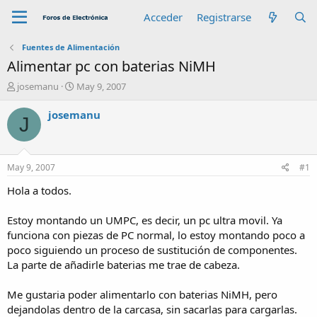
Acceder
Registrarse
Fuentes de Alimentación
Alimentar pc con baterias NiMH
A
F
josemanu
May 9, 2007
u
e
t
c
josemanu
J
o
h
r
a
d
e
May 9, 2007
#1
i
n
Hola a todos.
i
c
Estoy montando un UMPC, es decir, un pc ultra movil. Ya
i
funciona con piezas de PC normal, lo estoy montando poco a
o
poco siguiendo un proceso de sustitución de componentes.
La parte de añadirle baterias me trae de cabeza.
Me gustaria poder alimentarlo con baterias NiMH, pero
dejandolas dentro de la carcasa, sin sacarlas para cargarlas.