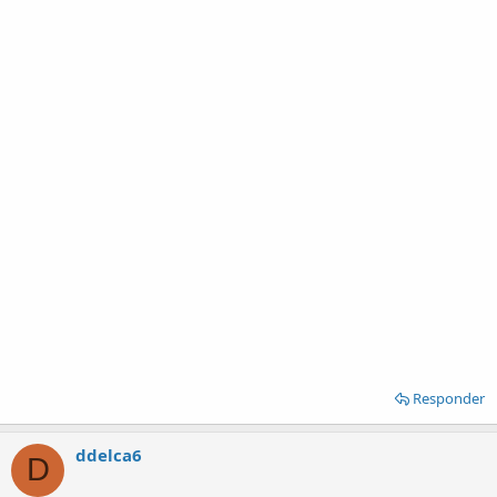
Responder
ddelca6
D