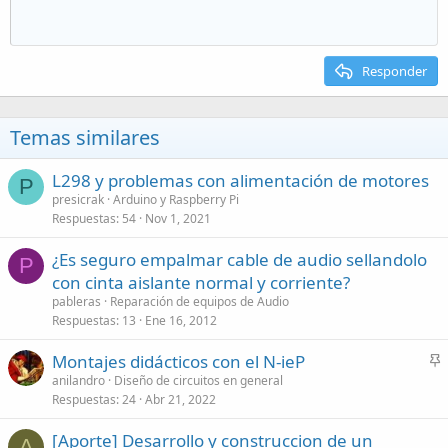
Responder
Temas similares
L298 y problemas con alimentación de motores
P
presicrak
Arduino y Raspberry Pi
Respuestas
54
Nov 1, 2021
¿Es seguro empalmar cable de audio sellandolo
P
con cinta aislante normal y corriente?
pableras
Reparación de equipos de Audio
Respuestas
13
Ene 16, 2012
Montajes didácticos con el N-ieP
n
anilandro
Diseño de circuitos en general
Respuestas
24
Abr 21, 2022
c
l
[Aporte] Desarrollo y construccion de un
a
A