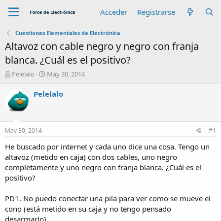
Acceder
Registrarse
Cuestiones Elementales de Electrónica
Altavoz con cable negro y negro con franja
blanca. ¿Cuál es el positivo?
A
F
Pelelalo
May 30, 2014
u
e
t
c
Pelelalo
o
h
r
a
d
e
May 30, 2014
#1
i
n
He buscado por internet y cada uno dice una cosa. Tengo un
i
altavoz (metido en caja) con dos cables, uno negro
c
completamente y uno negro con franja blanca. ¿Cuál es el
i
positivo?
o
PD1. No puedo conectar una pila para ver como se mueve el
cono (está metido en su caja y no tengo pensado
desarmarlo).