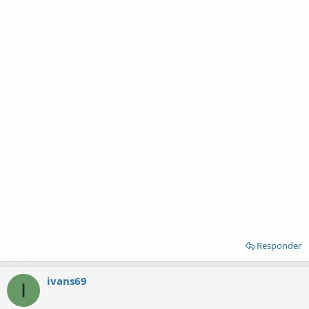
Responder
ivans69
I