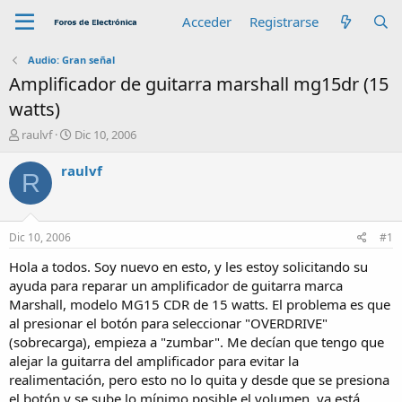
Acceder
Registrarse
Audio: Gran señal
Amplificador de guitarra marshall mg15dr (15
watts)
A
F
raulvf
Dic 10, 2006
u
e
t
c
raulvf
R
o
h
r
a
d
e
Dic 10, 2006
#1
i
n
Hola a todos. Soy nuevo en esto, y les estoy solicitando su
i
ayuda para reparar un amplificador de guitarra marca
c
Marshall, modelo MG15 CDR de 15 watts. El problema es que
i
al presionar el botón para seleccionar "OVERDRIVE"
o
(sobrecarga), empieza a "zumbar". Me decían que tengo que
alejar la guitarra del amplificador para evitar la
realimentación, pero esto no lo quita y desde que se presiona
el botón y se sube lo mínimo posible el volumen, ya está