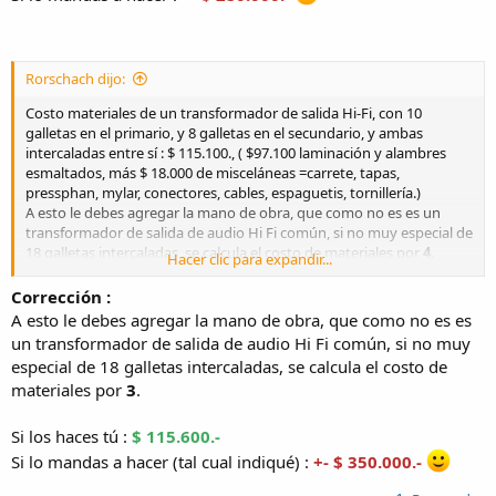
Rorschach dijo:
Costo materiales de un transformador de salida Hi-Fi, con 10
galletas en el primario, y 8 galletas en el secundario, y ambas
intercaladas entre sí : $ 115.100., ( $97.100 laminación y alambres
esmaltados, más $ 18.000 de misceláneas =carrete, tapas,
pressphan, mylar, conectores, cables, espaguetis, tornillería.)
A esto le debes agregar la mano de obra, que como no es es un
transformador de salida de audio Hi Fi común, si no muy especial de
18 galletas intercaladas, se calcula el costo de materiales por
4
.
Hacer clic para expandir...
Si los haces tú
:
$ 115.600.
Si lo mandas a hacer (tal cual indiqué) :
+- $ 600.000
.
Corrección :
A esto le debes agregar la mano de obra, que como no es es
un transformador de salida de audio Hi Fi común, si no muy
especial de 18 galletas intercaladas, se calcula el costo de
materiales por
3
.
Si los haces tú :
$ 115.600.-
Si lo mandas a hacer (tal cual indiqué) :
+- $ 350.000.-