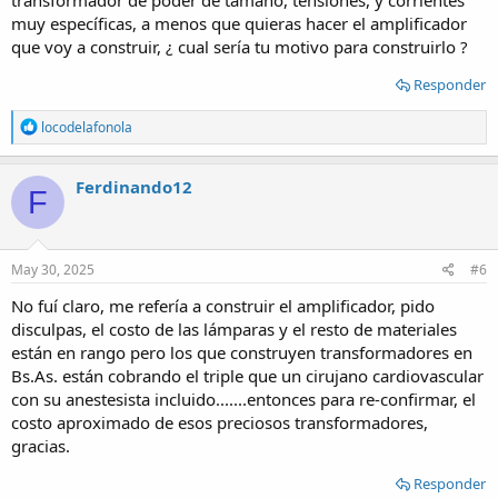
transformador de poder de tamaño, tensiones, y corrientes
muy específicas, a menos que quieras hacer el amplificador
que voy a construir, ¿ cual sería tu motivo para construirlo ?
Responder
R
locodelafonola
e
a
c
Ferdinando12
F
t
i
o
n
s
May 30, 2025
#6
:
No fuí claro, me refería a construir el amplificador, pido
disculpas, el costo de las lámparas y el resto de materiales
están en rango pero los que construyen transformadores en
Bs.As. están cobrando el triple que un cirujano cardiovascular
con su anestesista incluido.......entonces para re-confirmar, el
costo aproximado de esos preciosos transformadores,
gracias.
Responder