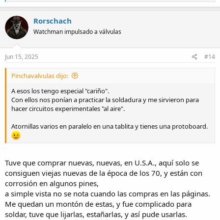
e
a
c
Rorschach
t
Watchman impulsado a válvulas
i
o
n
s
Jun 15, 2025
#14
:
Pinchavalvulas dijo:
A esos los tengo especial "cariño".
Con ellos nos ponían a practicar la soldadura y me sirvieron para
hacer circuitos experimentales "al aire".
Atornillas varios en paralelo en una tablita y tienes una protoboard.
Tuve que comprar nuevas, nuevas, en U.S.A., aquí solo se
consiguen viejas nuevas de la época de los 70, y están con
corrosión en algunos pines,
a simple vista no se nota cuando las compras en las páginas.
Me quedan un montón de estas, y fue complicado para
soldar, tuve que lijarlas, estañarlas, y así pude usarlas.