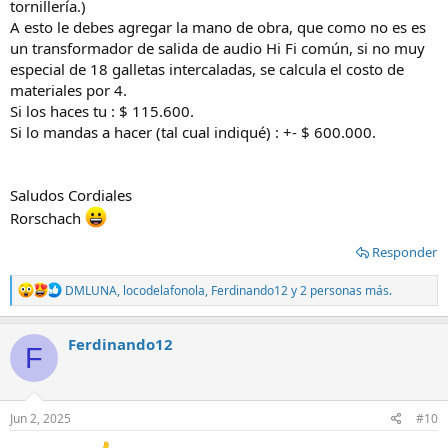
tornillería.)
A esto le debes agregar la mano de obra, que como no es es
un transformador de salida de audio Hi Fi común, si no muy
especial de 18 galletas intercaladas, se calcula el costo de
materiales por 4.
Si los haces tu : $ 115.600.
Si lo mandas a hacer (tal cual indiqué) : +- $ 600.000.
Saludos Cordiales
Rorschach
Responder
R
DMLUNA
,
locodelafonola
,
Ferdinando12
y 2 personas más.
e
a
c
Ferdinando12
F
t
i
o
n
s
Jun 2, 2025
#10
: