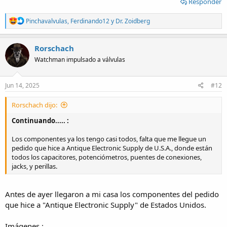
Responder
R
Pinchavalvulas
,
Ferdinando12
y
Dr. Zoidberg
e
a
c
Rorschach
t
Watchman impulsado a válvulas
i
o
n
s
Jun 14, 2025
#12
:
Rorschach dijo:
Continuando..... :
Los componentes ya los tengo casi todos, falta que me llegue un
pedido que hice a Antique Electronic Supply de U.S.A., donde están
todos los capacitores, potenciómetros, puentes de conexiones,
jacks, y perillas.
Antes de ayer llegaron a mi casa los componentes del pedido
que hice a "Antique Electronic Supply" de Estados Unidos.
Imágenes :