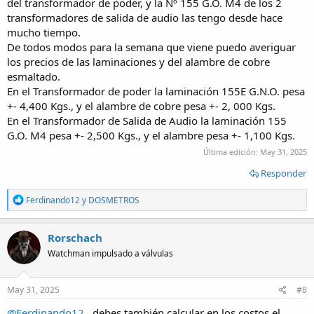
del transformador de poder, y la Nº 155 G.O. M4 de los 2
transformadores de salida de audio las tengo desde hace
mucho tiempo.
De todos modos para la semana que viene puedo averiguar
los precios de las laminaciones y del alambre de cobre
esmaltado.
En el Transformador de poder la laminación 155E G.N.O. pesa
+- 4,400 Kgs., y el alambre de cobre pesa +- 2, 000 Kgs.
En el Transformador de Salida de Audio la laminación 155
G.O. M4 pesa +- 2,500 Kgs., y el alambre pesa +- 1,100 Kgs.
Última edición:
May 31, 2025
Responder
R
Ferdinando12
y
DOSMETROS
e
a
c
Rorschach
t
Watchman impulsado a válvulas
i
o
n
s
May 31, 2025
#8
:
@Ferdinando12
, debes también calcular en los costos el