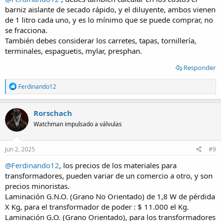
barniz aislante de secado rápido, y el diluyente, ambos vienen
de 1 litro cada uno, y es lo mínimo que se puede comprar, no
se fracciona.
También debes considerar los carretes, tapas, tornillería,
terminales, espaguetis, mylar, presphan.
Responder
R
Ferdinando12
e
a
c
Rorschach
t
Watchman impulsado a válvulas
i
o
n
s
Jun 2, 2025
#9
:
@Ferdinando12
, los precios de los materiales para
transformadores, pueden variar de un comercio a otro, y son
precios minoristas.
Laminación G.N.O. (Grano No Orientado) de 1,8 W de pérdida
X Kg, para el transformador de poder : $ 11.000 el Kg.
Laminación G.O. (Grano Orientado), para los transformadores