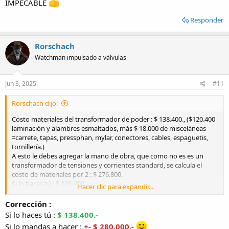
IMPECABLE
Responder
Rorschach
Watchman impulsado a válvulas
Jun 3, 2025
#11
Rorschach dijo:
Costo materiales del transformador de poder : $ 138.400., ($120.400
laminación y alambres esmaltados, más $ 18.000 de misceláneas
=carrete, tapas, pressphan, mylar, conectores, cables, espaguetis,
tornillería.)
A esto le debes agregar la mano de obra, que como no es es un
transformador de tensiones y corrientes standard, se calcula el
costo de materiales por 2 : $ 276.800.
Si lo haces tú :
$ 138.400.
Hacer clic para expandir...
Si lo mandas a hacer :
+- $ 420.000
.
Corrección :
Si lo haces tú :
$ 138.400.-
Si lo mandas a hacer :
+- $ 280.000.-