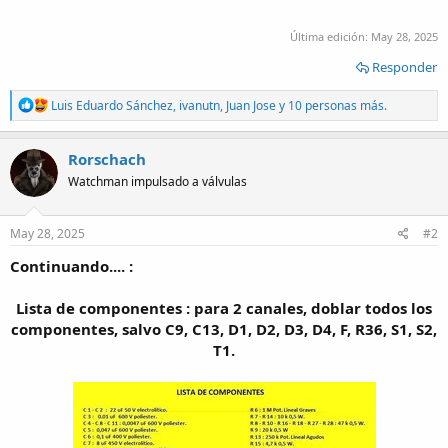
Última edición:
May 28, 2025
Responder
R
Luis Eduardo Sánchez
,
ivanutn
,
Juan Jose
y 10 personas más.
e
a
c
Rorschach
t
Watchman impulsado a válvulas
i
o
n
s
May 28, 2025
#2
:
Continuando.... :
Lista de componentes : para 2 canales, doblar todos los
componentes, salvo C9, C13, D1, D2, D3, D4, F, R36, S1, S2,
T1.