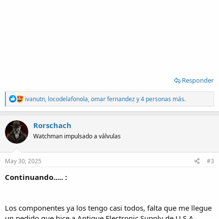
Responder
R
ivanutn
,
locodelafonola
,
omar fernandez
y 4 personas más.
e
a
c
Rorschach
t
Watchman impulsado a válvulas
i
o
n
s
May 30, 2025
#3
:
Continuando..... :
Los componentes ya los tengo casi todos, falta que me llegue
un pedido que hice a Antique Electronic Supply de U.S.A.,