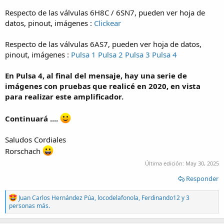
Respecto de las válvulas 6H8C / 6SN7, pueden ver hoja de
datos, pinout, imágenes :
Clickear
Respecto de las válvulas 6AS7, pueden ver hoja de datos,
pinout, imágenes :
Pulsa 1
Pulsa 2
Pulsa 3
Pulsa 4
En Pulsa 4, al final del mensaje, hay una serie de
imágenes con pruebas que realicé en 2020, en vista
para realizar este amplificador.
Continuará ....
Saludos Cordiales
Rorschach
Última edición:
May 30, 2025
Responder
R
Juan Carlos Hernández Púa
,
locodelafonola
,
Ferdinando12
y 3
e
personas más.
a
c