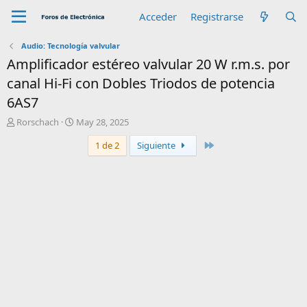
Acceder
Registrarse
Audio: Tecnología valvular
Amplificador estéreo valvular 20 W r.m.s. por
canal Hi-Fi con Dobles Triodos de potencia
6AS7
A
F
Rorschach
May 28, 2025
u
e
Último
1 de 2
Siguiente
t
c
o
h
r
a
d
e
i
n
i
c
i
o