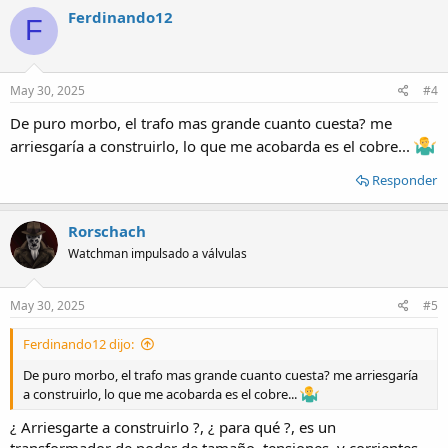
t
Ferdinando12
F
i
o
n
s
:
May 30, 2025
#4
De puro morbo, el trafo mas grande cuanto cuesta? me
arriesgaría a construirlo, lo que me acobarda es el cobre...
Responder
Rorschach
Watchman impulsado a válvulas
May 30, 2025
#5
Ferdinando12 dijo:
De puro morbo, el trafo mas grande cuanto cuesta? me arriesgaría
a construirlo, lo que me acobarda es el cobre...
¿ Arriesgarte a construirlo ?, ¿ para qué ?, es un