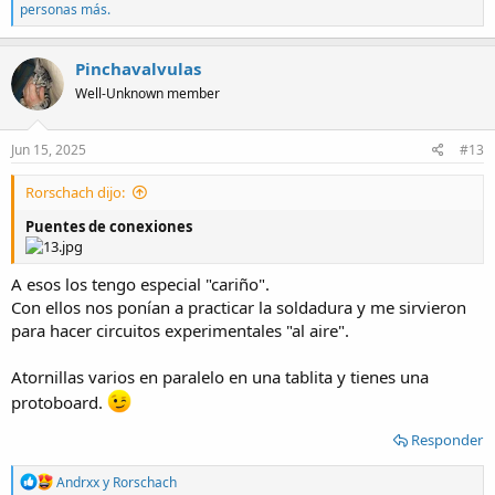
e
personas más.
a
c
t
Pinchavalvulas
i
Well-Unknown member
o
n
s
:
Jun 15, 2025
#13
Rorschach dijo:
Puentes de conexiones
A esos los tengo especial "cariño".
Con ellos nos ponían a practicar la soldadura y me sirvieron
para hacer circuitos experimentales "al aire".
Atornillas varios en paralelo en una tablita y tienes una
protoboard.
Responder
R
Andrxx
y
Rorschach