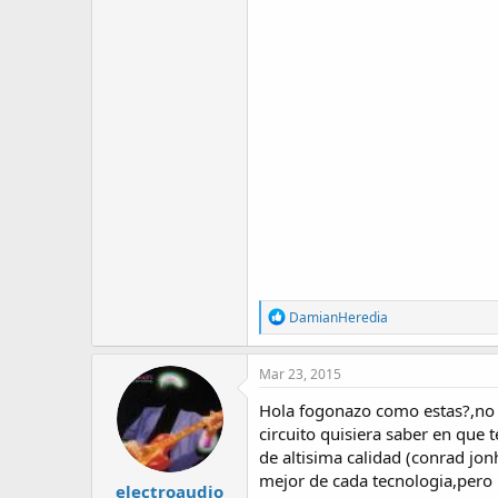
R
DamianHeredia
e
a
c
Mar 23, 2015
t
i
Hola fogonazo como estas?,no ent
o
circuito quisiera saber en que 
n
de altisima calidad (conrad jo
s
:
mejor de cada tecnologia,pero 
electroaudio