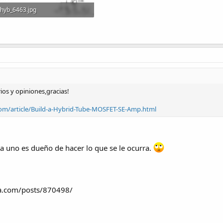
hyb_6463.jpg
58.4 KB · Visitas: 213
rios y opiniones,gracias!
com/article/Build-a-Hybrid-Tube-MOSFET-SE-Amp.html
a uno es dueño de hacer lo que se le ocurra.
ca.com/posts/870498/