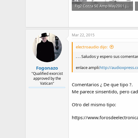
Fig2 Cozza SE Amp May2001.jpg
49.7 KB · Visitas: 211
Mar 22, 2015
electroaudio dijo:
. . . Saludos y espero sus comenta
Fogonazo
enlace ampli:
http://audioxpress.
"Qualified exorcist
approved by the
Vatican"
Comentarios ¿ De que tipo ?.
Me parece sinsentido, pero cad
Otro del mismo tipo:
https://www.forosdeelectroni