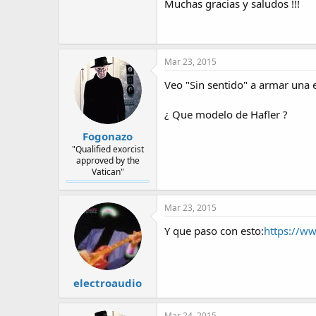
Muchas gracias y saludos !!!
Mar 23, 2015
Veo "Sin sentido" a armar una 
¿ Que modelo de Hafler ?
Fogonazo
"Qualified exorcist
approved by the
Vatican"
Mar 23, 2015
Y que paso con esto:
https://ww
electroaudio
Mar 24, 2015