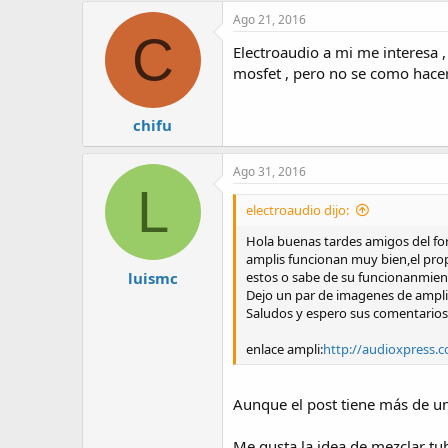
Ago 21, 2016
C
Electroaudio a mi me interesa ,
mosfet , pero no se como hacer
chifu
Ago 31, 2016
L
electroaudio dijo:
Hola buenas tardes amigos del for
amplis funcionan muy bien,el prop
luismc
estos o sabe de su funcionanmient
Dejo un par de imagenes de amplifi
Saludos y espero sus comentarios 
enlace ampli:
http://audioxpress.
Aunque el post tiene más de un
Me gusta la idea de mezclar tu