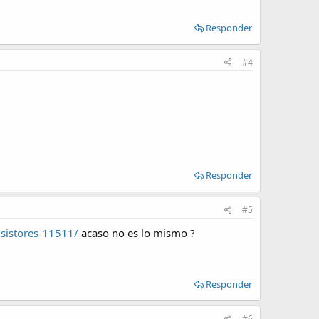
Responder
#4
Responder
#5
nsistores-11511/
acaso no es lo mismo ?
Responder
#6