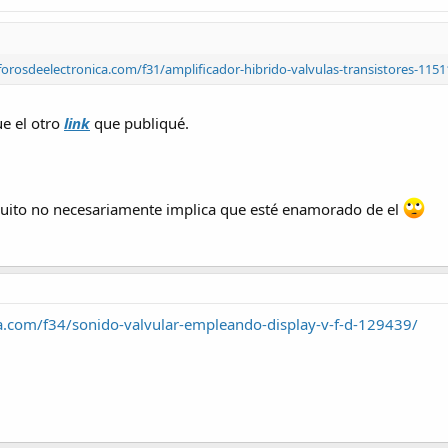
orosdeelectronica.com/f31/amplificador-hibrido-valvulas-transistores-1151
ue el otro
link
que publiqué.
rcuito no necesariamente implica que esté enamorado de el
a.com/f34/sonido-valvular-empleando-display-v-f-d-129439/