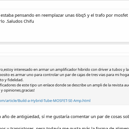
 estaba pensando en reemplazar unas 6bq5 y el trafo por mosfet ,
lo .Saludos Chifu
o,estoy interesado en armar un amplificador hibrido con driver a tubos y la 
osito es armar uno para controlar un par de cajas de tres vias para mi hogar
o y fidelidad.
cadores de este tipo un enlace donde se describe un ampli de la revista aud
y opiniones,gracias!
com/article/Build-a-Hybrid-Tube-MOSFET-SE-Amp.html
 año de antigüedad, sí me gustaría comentar un par de cosas sob
bos y transistores, pero todavía me gusta más la forma de alimen