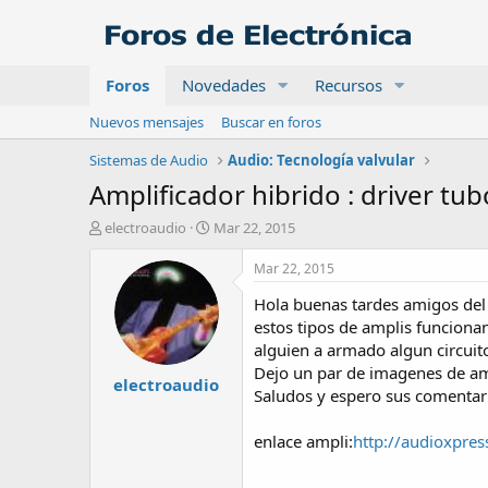
Foros
Novedades
Recursos
Nuevos mensajes
Buscar en foros
Sistemas de Audio
Audio: Tecnología valvular
Amplificador hibrido : driver tub
A
F
electroaudio
Mar 22, 2015
u
e
t
c
Mar 22, 2015
o
h
Hola buenas tardes amigos del 
r
a
d
estos tipos de amplis funcionan
e
alguien a armado algun circuit
i
Dejo un par de imagenes de ampl
electroaudio
n
Saludos y espero sus comentari
i
c
enlace ampli:
http://audioxpre
i
o