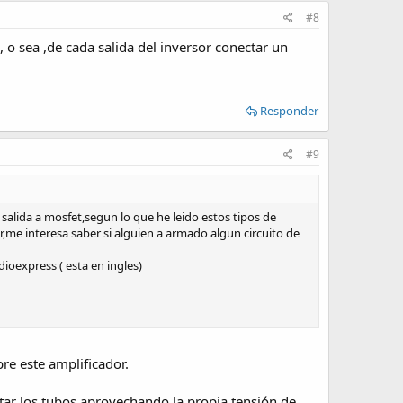
#8
 o sea ,de cada salida del inversor conectar un
Responder
#9
salida a mosfet,segun lo que he leido estos tipos de
,me interesa saber si alguien a armado algun circuito de
ioexpress ( esta en ingles)
re este amplificador.
tar los tubos aprovechando la propia tensión de