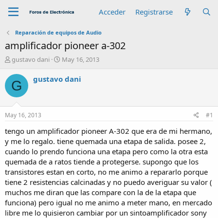
Acceder
Registrarse
Reparación de equipos de Audio
amplificador pioneer a-302
A
F
gustavo dani
May 16, 2013
u
e
t
c
gustavo dani
G
o
h
r
a
d
e
May 16, 2013
#1
i
n
tengo un amplificador pioneer A-302 que era de mi hermano,
i
y me lo regalo. tiene quemada una etapa de salida. posee 2,
c
cuando lo prendo funciona una etapa pero como la otra esta
i
quemada de a ratos tiende a protegerse. supongo que los
o
transistores estan en corto, no me animo a repararlo porque
tiene 2 resistencias calcinadas y no puedo averiguar su valor (
muchos me diran que las compare con la de la etapa que
funciona) pero igual no me animo a meter mano, en mercado
libre me lo quisieron cambiar por un sintoamplificador sony