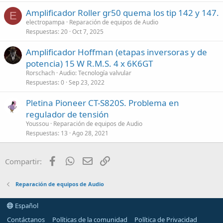
Amplificador Roller gr50 quema los tip 142 y 147.
E
electropampa
Reparación de equipos de Audio
Respuestas
20
Oct 7, 2025
Amplificador Hoffman (etapas inversoras y de
potencia) 15 W R.M.S. 4 x 6K6GT
Rorschach
Audio: Tecnología valvular
Respuestas
0
Sep 23, 2022
Pletina Pioneer CT-S820S. Problema en
regulador de tensión
Youssou
Reparación de equipos de Audio
Respuestas
13
Ago 28, 2021
Facebook
WhatsApp
Email
Enlace
Compartir:
Reparación de equipos de Audio
Español
Contáctanos
Políticas de la comunidad
Política de Privacidad