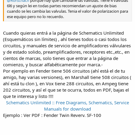
@Rorschach
porque hay que cambiarle las válvulas. Tiene 4 válvulas
6l6 y según lei en todas partes recomiendan un ajuste de bias
cuando se les cambia las valvulas. Tenia el valor de polarizacion para
ese equipo pero no lo recuerdo.
Cuando quieras entrá a la página de Schematics Unlimited
(Esquemáticos sin límites) , ahí tienes todos o casi todos los
circuitos, y manuales de servicio de amplificadores válvulares
y de estado solido, preamplificadores, receptores etc.,etc., en
cientos de marcas, solo tienes que entrar a la página de
comienzo, y buscar alfabéticamente por marca.-
Por ejemplo en Fender tiene 506 circuitos (ahí está el de tu
amigo, hay varias versiones), en Marshall tiene 508 circuitos (
ahí está tu clon ), en Vox tiene 288 circuitos, en Ampeg tiene
202 circuitos, y así el que se te ocurra, todos en PDF, bajas el
que te interesa y listo !!!!
Schematics Unlimited :: Free Diagrams, Schematics, Service
Manuals for download
Ejemplo : Ver PDF : Fender Twin Reverv. SF-100