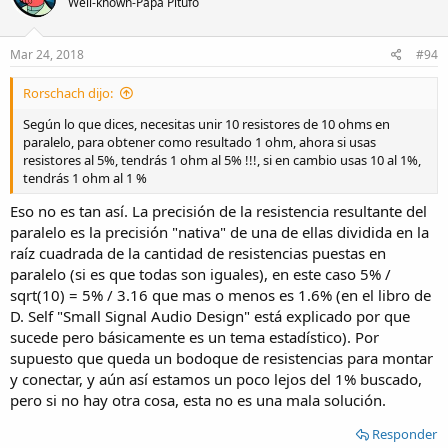
Well-known-Papá Pitufo
i
o
n
s
Mar 24, 2018
#94
:
Rorschach dijo:
Según lo que dices, necesitas unir 10 resistores de 10 ohms en
paralelo, para obtener como resultado 1 ohm, ahora si usas
resistores al 5%, tendrás 1 ohm al 5% !!!, si en cambio usas 10 al 1%,
tendrás 1 ohm al 1 %
Eso no es tan así. La precisión de la resistencia resultante del
paralelo es la precisión "nativa" de una de ellas dividida en la
raíz cuadrada de la cantidad de resistencias puestas en
paralelo (si es que todas son iguales), en este caso 5% /
sqrt(10) = 5% / 3.16 que mas o menos es 1.6% (en el libro de
D. Self "Small Signal Audio Design" está explicado por que
sucede pero básicamente es un tema estadístico). Por
supuesto que queda un bodoque de resistencias para montar
y conectar, y aún así estamos un poco lejos del 1% buscado,
pero si no hay otra cosa, esta no es una mala solución.
Responder