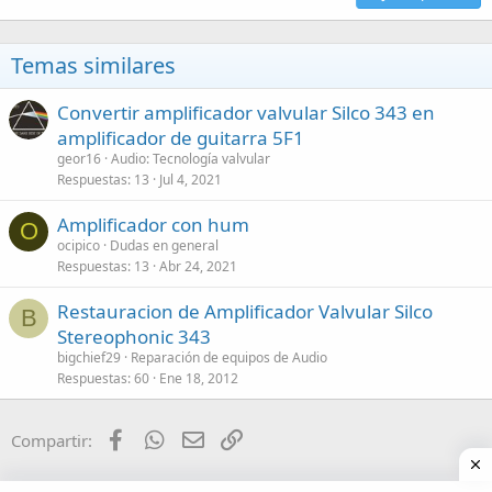
Temas similares
Convertir amplificador valvular Silco 343 en
amplificador de guitarra 5F1
geor16
Audio: Tecnología valvular
Respuestas
13
Jul 4, 2021
Amplificador con hum
O
ocipico
Dudas en general
Respuestas
13
Abr 24, 2021
Restauracion de Amplificador Valvular Silco
B
Stereophonic 343
bigchief29
Reparación de equipos de Audio
Respuestas
60
Ene 18, 2012
Facebook
WhatsApp
Email
Enlace
Compartir:
Audio: Tecnología valvular