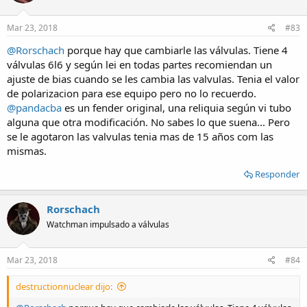
o
n
s
Mar 23, 2018
#83
:
@Rorschach
porque hay que cambiarle las válvulas. Tiene 4
válvulas 6l6 y según lei en todas partes recomiendan un
ajuste de bias cuando se les cambia las valvulas. Tenia el valor
de polarizacion para ese equipo pero no lo recuerdo.
@pandacba
es un fender original, una reliquia según vi tubo
alguna que otra modificación. No sabes lo que suena... Pero
se le agotaron las valvulas tenia mas de 15 años com las
mismas.
Responder
Rorschach
Watchman impulsado a válvulas
Mar 23, 2018
#84
destructionnuclear dijo: