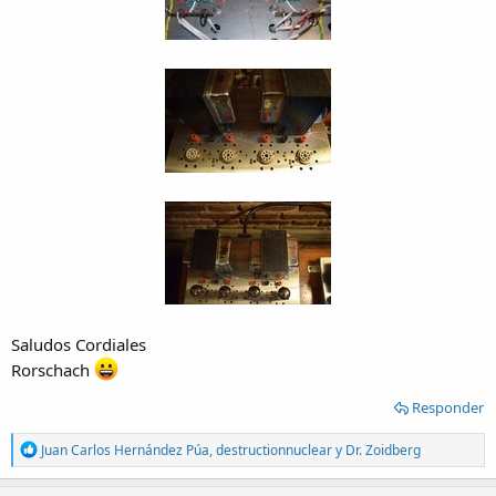
Saludos Cordiales
Rorschach
Responder
R
Juan Carlos Hernández Púa
,
destructionnuclear
y
Dr. Zoidberg
e
a