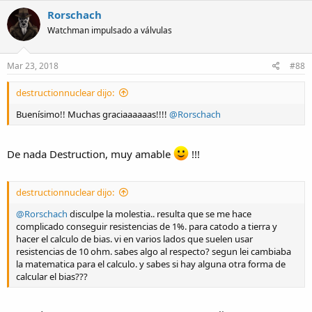
c
Rorschach
t
Watchman impulsado a válvulas
i
o
n
s
Mar 23, 2018
#88
:
destructionnuclear dijo:
Buenísimo!! Muchas graciaaaaaas!!!!
@Rorschach
De nada Destruction, muy amable
!!!
destructionnuclear dijo:
@Rorschach
disculpe la molestia.. resulta que se me hace
complicado conseguir resistencias de 1%. para catodo a tierra y
hacer el calculo de bias. vi en varios lados que suelen usar
resistencias de 10 ohm. sabes algo al respecto? segun lei cambiaba
la matematica para el calculo. y sabes si hay alguna otra forma de
calcular el bias???