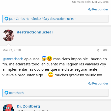
Última edición:
Mar 24, 2018
Responder
R
Juan Carlos Hernández Púa
y
destructionnuclear
e
a
c
destructionnuclear
t
i
o
n
s
Mar 24, 2018
#93
:
@Rorschach
aplausos!
mas claro imposible.. bueno en
fin. me aclaraste todo. en cuanto me lleguen las valvulas voy
a implementar las opciones que me diste. seguramente
vuelva a preguntar algo....
muchas gracias!!! saludos!!!!
Responder
R
Rorschach
e
a
c
Dr. Zoidberg
t