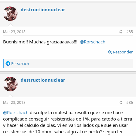
a
c
destructionnuclear
t
i
o
n
s
Mar 23, 2018
#85
:
Buenísimo!! Muchas graciaaaaaas!!!!
@Rorschach
Responder
R
Rorschach
e
a
c
destructionnuclear
t
i
o
n
s
Mar 23, 2018
#86
:
@Rorschach
disculpe la molestia.. resulta que se me hace
complicado conseguir resistencias de 1%. para catodo a tierra
y hacer el calculo de bias. vi en varios lados que suelen usar
resistencias de 10 ohm. sabes algo al respecto? segun lei