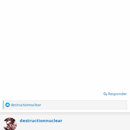
Responder
R
destructionnuclear
e
a
c
destructionnuclear
t
i