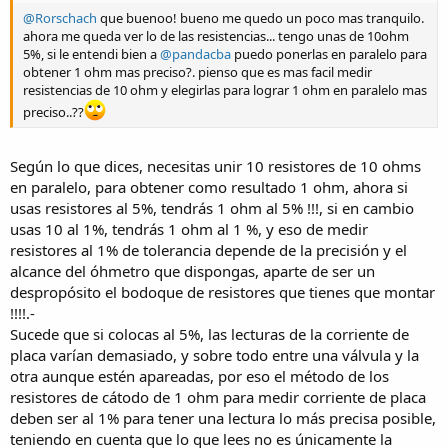
@Rorschach
que buenoo! bueno me quedo un poco mas tranquilo.
ahora me queda ver lo de las resistencias... tengo unas de 10ohm
5%, si le entendi bien a
@pandacba
puedo ponerlas en paralelo para
obtener 1 ohm mas preciso?. pienso que es mas facil medir
resistencias de 10 ohm y elegirlas para lograr 1 ohm en paralelo mas
preciso..??
Según lo que dices, necesitas unir 10 resistores de 10 ohms
en paralelo, para obtener como resultado 1 ohm, ahora si
usas resistores al 5%, tendrás 1 ohm al 5% !!!, si en cambio
usas 10 al 1%, tendrás 1 ohm al 1 %, y eso de medir
resistores al 1% de tolerancia depende de la precisión y el
alcance del óhmetro que dispongas, aparte de ser un
despropósito el bodoque de resistores que tienes que montar
!!!!.-
Sucede que si colocas al 5%, las lecturas de la corriente de
placa varían demasiado, y sobre todo entre una válvula y la
otra aunque estén apareadas, por eso el método de los
resistores de cátodo de 1 ohm para medir corriente de placa
deben ser al 1% para tener una lectura lo más precisa posible,
teniendo en cuenta que lo que lees no es únicamente la