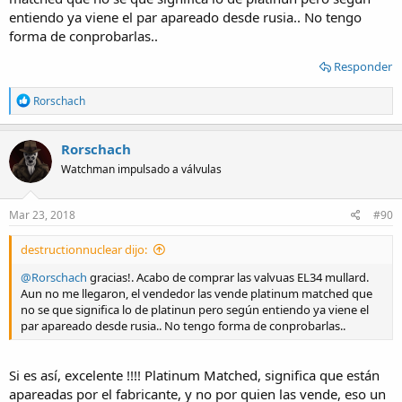
entiendo ya viene el par apareado desde rusia.. No tengo
forma de conprobarlas..
Responder
R
Rorschach
e
a
c
Rorschach
t
Watchman impulsado a válvulas
i
o
n
s
Mar 23, 2018
#90
:
destructionnuclear dijo:
@Rorschach
gracias!. Acabo de comprar las valvuas EL34 mullard.
Aun no me llegaron, el vendedor las vende platinum matched que
no se que significa lo de platinun pero según entiendo ya viene el
par apareado desde rusia.. No tengo forma de conprobarlas..
Si es así, excelente !!!! Platinum Matched, significa que están
apareadas por el fabricante, y no por quien las vende, eso un