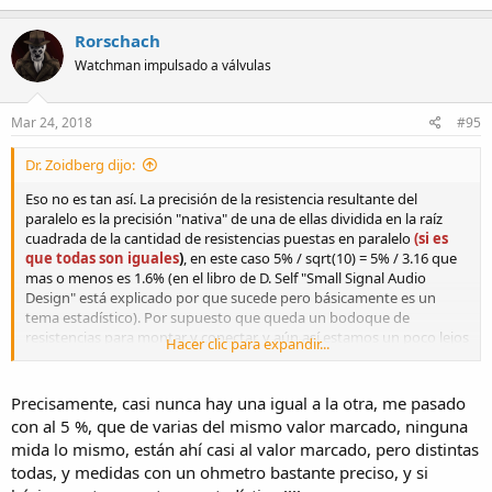
Rorschach
Watchman impulsado a válvulas
Mar 24, 2018
#95
Dr. Zoidberg dijo:
Eso no es tan así. La precisión de la resistencia resultante del
paralelo es la precisión "nativa" de una de ellas dividida en la raíz
cuadrada de la cantidad de resistencias puestas en paralelo
(si es
que todas son iguales
)
, en este caso 5% / sqrt(10) = 5% / 3.16 que
mas o menos es 1.6% (en el libro de D. Self "Small Signal Audio
Design" está explicado por que sucede pero básicamente es un
tema estadístico). Por supuesto que queda un bodoque de
resistencias para montar y conectar, y aún así estamos un poco lejos
Hacer clic para expandir...
del 1% buscado, pero si no hay otra cosa, esta no es una mala
solución.
Precisamente, casi nunca hay una igual a la otra, me pasado
con al 5 %, que de varias del mismo valor marcado, ninguna
mida lo mismo, están ahí casi al valor marcado, pero distintas
todas, y medidas con un ohmetro bastante preciso, y si