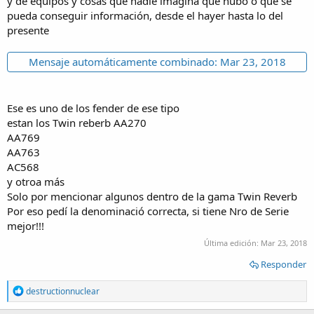
y de equipos y cosas que nadie imagina que hubo o que se
pueda conseguir información, desde el hayer hasta lo del
presente
Mensaje automáticamente combinado:
Mar 23, 2018
Ese es uno de los fender de ese tipo
estan los Twin reberb AA270
AA769
AA763
AC568
y otroa más
Solo por mencionar algunos dentro de la gama Twin Reverb
Por eso pedí la denominació correcta, si tiene Nro de Serie
mejor!!!
Última edición:
Mar 23, 2018
Responder
R
destructionnuclear
e
a