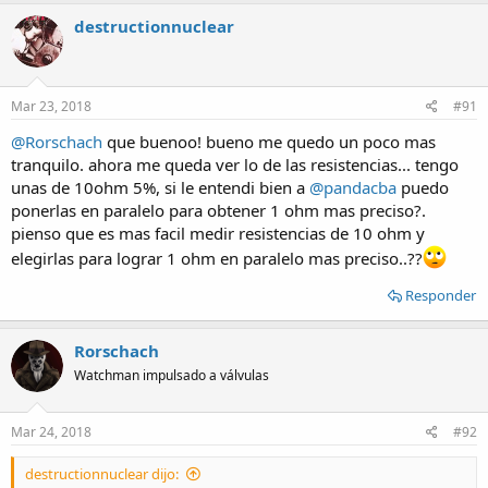
a
c
destructionnuclear
t
i
o
n
s
Mar 23, 2018
#91
:
@Rorschach
que buenoo! bueno me quedo un poco mas
tranquilo. ahora me queda ver lo de las resistencias... tengo
unas de 10ohm 5%, si le entendi bien a
@pandacba
puedo
ponerlas en paralelo para obtener 1 ohm mas preciso?.
pienso que es mas facil medir resistencias de 10 ohm y
elegirlas para lograr 1 ohm en paralelo mas preciso..??
Responder
Rorschach
Watchman impulsado a válvulas
Mar 24, 2018
#92
destructionnuclear dijo: