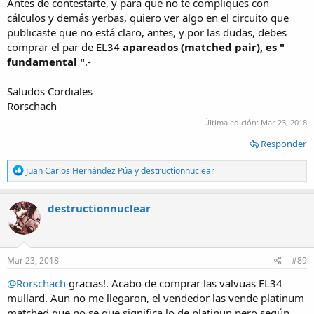
Antes de contestarte, y para que no te compliques con
cálculos y demás yerbas, quiero ver algo en el circuito que
publicaste que no está claro, antes, y por las dudas, debes
comprar el par de EL34
apareados
(matched pair), es "
fundamental "
.-
Saludos Cordiales
Rorschach
Última edición:
Mar 23, 2018
Responder
R
Juan Carlos Hernández Púa
y
destructionnuclear
e
a
c
destructionnuclear
t
i
o
n
s
Mar 23, 2018
#89
:
@Rorschach
gracias!. Acabo de comprar las valvuas EL34
mullard. Aun no me llegaron, el vendedor las vende platinum
matched que no se que significa lo de platinun pero según