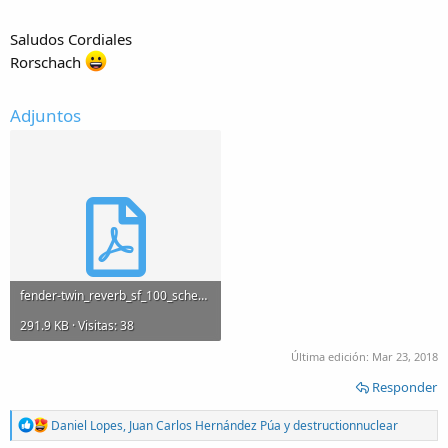
Saludos Cordiales
Rorschach
Adjuntos
fender-twin_reverb_sf_100_schematic.pdf
291.9 KB · Visitas: 38
Última edición:
Mar 23, 2018
Responder
R
Daniel Lopes
,
Juan Carlos Hernández Púa
y
destructionnuclear
e