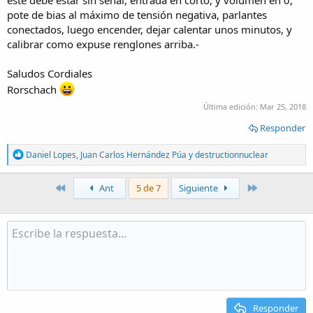
este debe estar sin señal, entrada en corto, y volumen en 0,
pote de bias al máximo de tensión negativa, parlantes
conectados, luego encender, dejar calentar unos minutos, y
calibrar como expuse renglones arriba.-
Saludos Cordiales
Rorschach
Última edición:
Mar 25, 2018
Responder
R
Daniel Lopes
,
Juan Carlos Hernández Púa
y
destructionnuclear
e
a
c
Primero
Último
Ant
5 de 7
Siguiente
t
i
o
n
s
:
Responder