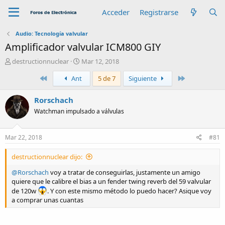
Acceder
Registrarse
Audio: Tecnología valvular
Amplificador valvular ICM800 GIY
A
F
destructionnuclear
Mar 12, 2018
u
e
Primero
Último
Ant
5 de 7
Siguiente
t
c
o
h
r
a
Rorschach
d
Watchman impulsado a válvulas
e
i
n
Mar 22, 2018
#81
i
c
destructionnuclear dijo:
i
o
@Rorschach
voy a tratar de conseguirlas, justamente un amigo
quiere que le calibre el bias a un fender twing reverb del 59 valvular
de 120w
. Y con este mismo método lo puedo hacer? Asique voy
a comprar unas cuantas