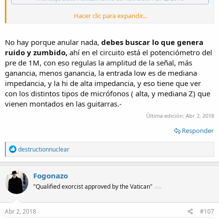
Hacer clic para expandir...
linea verde por donde entra la señal actualmente.
No hay porque anular nada,
debes buscar lo que genera
ruido y zumbido,
ahí en el circuito está el potenciómetro del
pre de 1M, con eso regulas la amplitud de la señal, más
ganancia, menos ganancia, la entrada low es de mediana
impedancia, y la hi de alta impedancia, y eso tiene que ver
con los distintos tipos de micrófonos ( alta, y mediana Z) que
vienen montados en las guitarras.-
Última edición:
Abr 2, 2018
Responder
R
destructionnuclear
e
a
c
Fogonazo
t
"Qualified exorcist approved by the Vatican"
i
o
n
s
Abr 2, 2018
#107
: