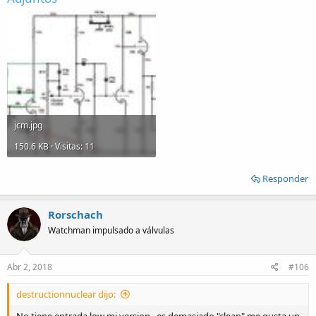
jcm.jpg
150.6 KB · Visitas: 11
Responder
Rorschach
Watchman impulsado a válvulas
Abr 2, 2018
#106
destructionnuclear dijo:
No tiene entrada low mi version.. es demasiado "clean" me gusta un