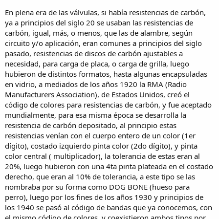
En plena era de las válvulas, si había resistencias de carbón,
ya a principios del siglo 20 se usaban las resistencias de
carbón, igual, más, o menos, que las de alambre, según
circuito y/o aplicación, eran comunes a principios del siglo
pasado, resistencias de discos de carbón ajustables a
necesidad, para carga de placa, o carga de grilla, luego
hubieron de distintos formatos, hasta algunas encapsuladas
en vidrio, a mediados de los años 1920 la RMA (Radio
Manufacturers Association), de Estados Unidos, creó el
código de colores para resistencias de carbón, y fue aceptado
mundialmente, para esa misma época se desarrolla la
resistencia de carbón depositado, al principio estas
resistencias venían con el cuerpo entero de un color (1er
dígito), costado izquierdo pinta color (2do dígito), y pinta
color central ( multiplicador), la tolerancia de estas eran al
20%, luego hubieron con una 4ta pinta plateada en el costado
derecho, que eran al 10% de tolerancia, a este tipo se las
nombraba por su forma como DOG BONE (hueso para
perro), luego por los fines de los años 1930 y principios de
los 1940 se pasó al código de bandas que ya conocemos, con
el mismo código de colores, y coexistieron ambos tipos por