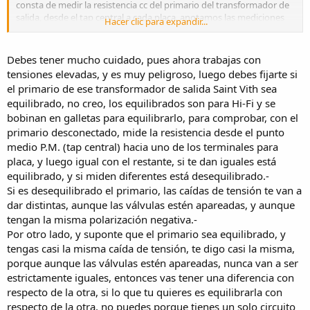
consta de medir la resistencia cc del primario del transformador de
salida, desde el tap central a cada placa. anotamos las mediciones
Hacer clic para expandir...
en ohm y luego medimos la caída de tension en cada placa con
respecto al tap central de transformador de salida. luego esa
tensión la dividimos por la resistencia correspondiente a la placa y
Debes tener mucho cuidado, pues ahora trabajas con
obtenemos la corriente de reposo.. quisiera saber si puedo colgar
tensiones elevadas, y es muy peligroso, luego debes fijarte si
los links donde esta esta información porque tal vez le sea de gran
el primario de ese transformador de salida Saint Vith sea
ayuda a los que quieran hacer un amplificador valvular clase AB de
equilibrado, no creo, los equilibrados son para Hi-Fi y se
este tipo y no sean ingenieros.. saludos.
bobinan en galletas para equilibrarlo, para comprobar, con el
primario desconectado, mide la resistencia desde el punto
medio P.M. (tap central) hacia uno de los terminales para
placa, y luego igual con el restante, si te dan iguales está
equilibrado, y si miden diferentes está desequilibrado.-
Si es desequilibrado el primario, las caídas de tensión te van a
dar distintas, aunque las válvulas estén apareadas, y aunque
tengan la misma polarización negativa.-
Por otro lado, y suponte que el primario sea equilibrado, y
tengas casi la misma caída de tensión, te digo casi la misma,
porque aunque las válvulas estén apareadas, nunca van a ser
estrictamente iguales, entonces vas tener una diferencia con
respecto de la otra, si lo que tu quieres es equilibrarla con
respecto de la otra, no puedes porque tienes un solo circuito