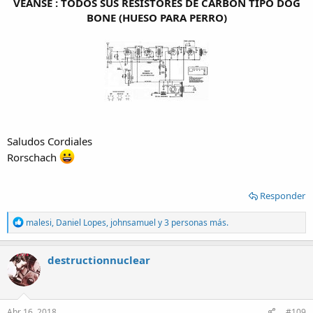
VEANSÉ : TODOS SUS RESISTORES DE CARBÓN TIPO DOG
BONE (HUESO PARA PERRO)
Saludos Cordiales
Rorschach
Responder
R
malesi
,
Daniel Lopes
,
johnsamuel
y 3 personas más.
e
a
c
destructionnuclear
t
i
o
n
s
Abr 16, 2018
#109