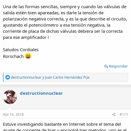
Una de las formas sencillas, siempre y cuando las válvulas de
salida estén bien apareadas, es darle la tensión de
polarización negativa correcta, y es la que describe el circuito,
ajustando el potenciómetro a esa tensión negativa, la
corriente de placa de dichas válvulas debiera ser la correcta
para ese amplificador !
Saludos Cordiales
Rorschach
Responder
R
destructionnuclear
y
Juan Carlos Hernández Púa
e
a
c
destructionnuclear
t
i
o
n
s
Abr 16, 2018
#111
:
Estuve investigando bastante en Internet sobre el tema del
ajuste de corriente de bias y encontré tres metodos, uno es el