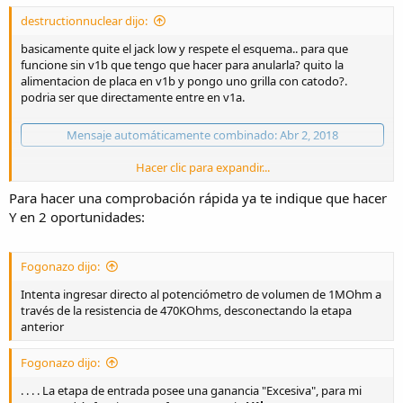
destructionnuclear dijo:
basicamente quite el jack low y respete el esquema.. para que
funcione sin v1b que tengo que hacer para anularla? quito la
alimentacion de placa en v1b y pongo uno grilla con catodo?.
podria ser que directamente entre en v1a.
Mensaje automáticamente combinado:
Abr 2, 2018
Hacer clic para expandir...
linea verde por donde entra la señal actualmente.
Para hacer una comprobación rápida ya te indique que hacer
Y en 2 oportunidades:
Fogonazo dijo:
Intenta ingresar directo al potenciómetro de volumen de 1MOhm a
través de la resistencia de 470KOhms, desconectando la etapa
anterior
Fogonazo dijo:
. . . . La etapa de entrada posee una ganancia "Excesiva", para mi