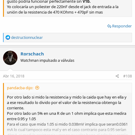
gusto podría funcionar perfectamente sin
V1b.
Yo colocaría un poliester de 220nF desde el jack de entrada a la
unión de la resistencia de 470 KOhms + 470pF sin mas
Responder
R
destructionnuclear
e
a
c
Rorschach
t
Watchman impulsado a válvulas
i
o
n
s
Abr 16, 2018
#108
:
pandacba dijo:
Por otro lado si mido la resistencia y mido la caida que hay en ella y
a ese resultado lo divido por el valor de la resistencia obtengo la
corriente.
Por otro lado un 5% en una R de un 1 ohm implica que esta medira
entre 0.95 y 1.05
Para el caso que mida 1.05 si mido 0.038mV implica que seran0.0361
mA lo cual tampoco esta mal y en el caso contrario para 0.95 serían
40mA, si medi la resistencia y tengo su valor hago el calculo y corrijo