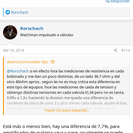
Responder
R
Rorschach
e
a
c
Rorschach
t
Watchman impulsado a válvulas
i
o
n
s
Abr 16, 2018
#114
:
destructionnuclear dijo:
@Rorschach
si en efecto hice las mediciones de resistencia en cada
bobinado y me dan un poco distintas. de un lado 36.7 ohm y del
otro 40ohm aprox.. segun lei no es muy critica esta diferencia en
este tipo de equipos. hice las mediciones de caida de tension y
obtengo distitnas tensiones en cada valvula EL34 pero no es tanta.
0.95v a 1.2v. haciendo la division me queda una diferencia de
corriente de placa de unos 2 y pico mA en cada valvula. ajuste el bias
teniendo en cuenta la valvula que disipa un poco mas y por el
Hacer clic para expandir...
momento esta en 28m 26mA x 467v de placa tengo masomenos
13W y pico de potencia en reposo. algo bajo talvez.
Está más o menos bien, hay una diferencia de 7,7%, para
amplificador de guitarra vaya y pase, igualmente se puede