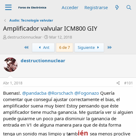
Acceder
Registrarse
Audio: Tecnología valvular
Amplificador valvular ICM800 GIY
A
F
destructionnuclear
Mar 12, 2018
u
e
Primero
Último
Ant
6 de 7
Siguiente
t
c
o
h
r
a
destructionnuclear
d
e
i
n
Abr 1, 2018
#101
i
c
Buenas!.
@pandacba
@Rorschach
@Fogonazo
Quería
i
comentar que conseguí ajustar correctamente el bias, el
o
amplificador suena muy bien! Estoy pensando que éste
amplificador tiene mucha ganancia. Me gustaría ver si alguien
puede guiarme un poco para disminuir la ganancia de
entrada en V1 de alguna manera para que de ésta forma
ién
tenga un sonido mas limpio y t
a
mb
sea menos proclive