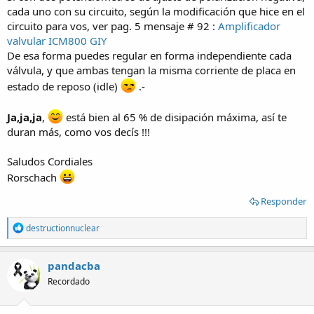
cada uno con su circuito, según la modificación que hice en el
circuito para vos, ver pag. 5 mensaje # 92 :
Amplificador
valvular ICM800 GIY
De esa forma puedes regular en forma independiente cada
válvula, y que ambas tengan la misma corriente de placa en
estado de reposo (idle)
.-
Ja,ja,ja
,
está bien al 65 % de disipación máxima, así te
duran más, como vos decís !!!
Saludos Cordiales
Rorschach
Responder
R
destructionnuclear
e
a
c
pandacba
t
Recordado
i
o
n