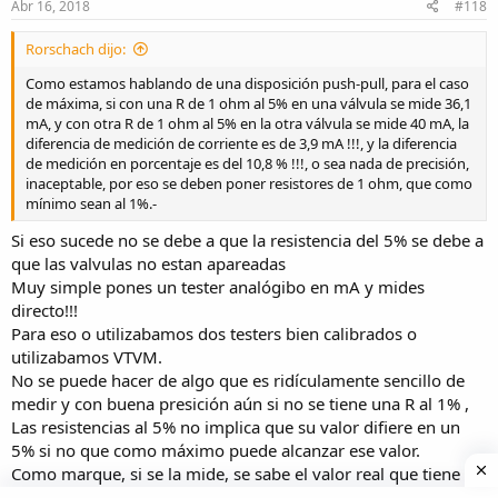
s
Abr 16, 2018
#118
:
Rorschach dijo:
Como estamos hablando de una disposición push-pull, para el caso
de máxima, si con una R de 1 ohm al 5% en una válvula se mide 36,1
mA, y con otra R de 1 ohm al 5% en la otra válvula se mide 40 mA, la
diferencia de medición de corriente es de 3,9 mA !!!, y la diferencia
de medición en porcentaje es del 10,8 % !!!, o sea nada de precisión,
inaceptable, por eso se deben poner resistores de 1 ohm, que como
mínimo sean al 1%.-
Si eso sucede no se debe a que la resistencia del 5% se debe a
que las valvulas no estan apareadas
Muy simple pones un tester analógibo en mA y mides
directo!!!
Para eso o utilizabamos dos testers bien calibrados o
utilizabamos VTVM.
No se puede hacer de algo que es ridículamente sencillo de
medir y con buena presición aún si no se tiene una R al 1% ,
Las resistencias al 5% no implica que su valor difiere en un
5% si no que como máximo puede alcanzar ese valor.
Como marque, si se la mide, se sabe el valor real que tiene se
aplica la ley del ohm y se puede obtener aún un mejor