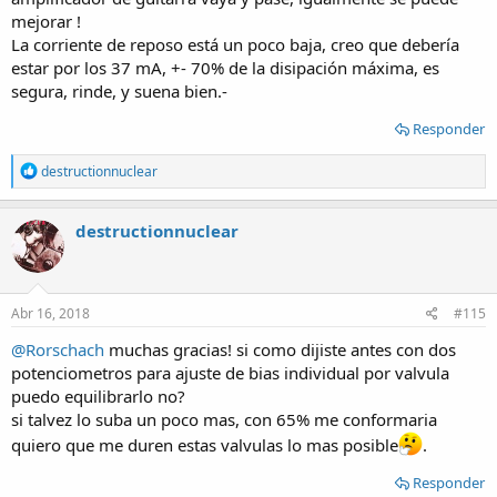
mejorar !
La corriente de reposo está un poco baja, creo que debería
estar por los 37 mA, +- 70% de la disipación máxima, es
segura, rinde, y suena bien.-
Responder
R
destructionnuclear
e
a
c
destructionnuclear
t
i
o
n
s
Abr 16, 2018
#115
:
@Rorschach
muchas gracias! si como dijiste antes con dos
potenciometros para ajuste de bias individual por valvula
puedo equilibrarlo no?
si talvez lo suba un poco mas, con 65% me conformaria
quiero que me duren estas valvulas lo mas posible
.
Responder