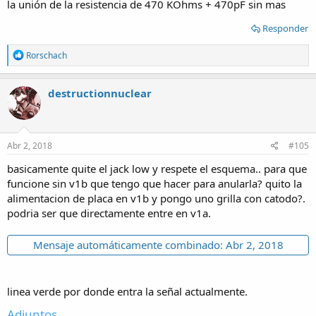
la unión de la resistencia de 470 KOhms + 470pF sin mas
Responder
R
Rorschach
e
a
c
destructionnuclear
t
i
o
n
s
Abr 2, 2018
#105
:
basicamente quite el jack low y respete el esquema.. para que
funcione sin v1b que tengo que hacer para anularla? quito la
alimentacion de placa en v1b y pongo uno grilla con catodo?.
podria ser que directamente entre en v1a.
Mensaje automáticamente combinado:
Abr 2, 2018
linea verde por donde entra la señal actualmente.
Adjuntos