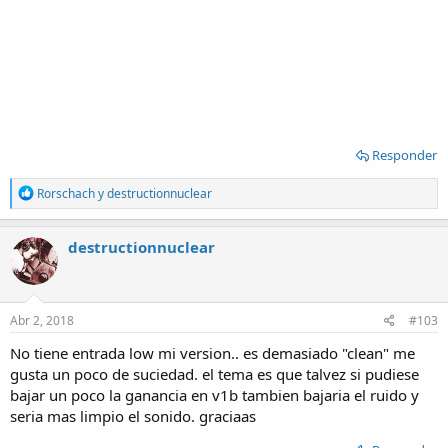
Responder
R
Rorschach
y
destructionnuclear
e
a
c
destructionnuclear
t
i
o
n
s
Abr 2, 2018
#103
:
No tiene entrada low mi version.. es demasiado "clean" me
gusta un poco de suciedad. el tema es que talvez si pudiese
bajar un poco la ganancia en v1b tambien bajaria el ruido y
seria mas limpio el sonido. graciaas