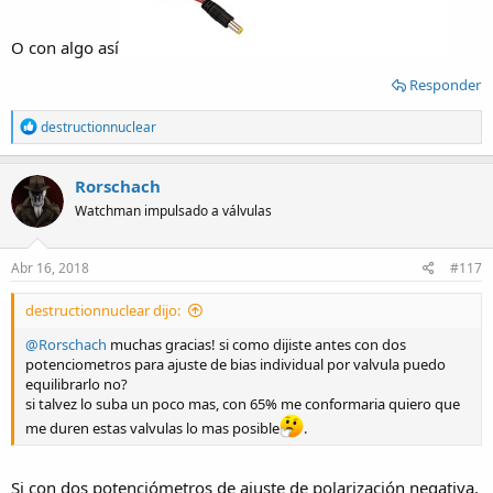
O con algo así
Responder
R
destructionnuclear
e
a
c
Rorschach
t
Watchman impulsado a válvulas
i
o
n
s
Abr 16, 2018
#117
:
destructionnuclear dijo:
@Rorschach
muchas gracias! si como dijiste antes con dos
potenciometros para ajuste de bias individual por valvula puedo
equilibrarlo no?
si talvez lo suba un poco mas, con 65% me conformaria quiero que
me duren estas valvulas lo mas posible
.
Si con dos potenciómetros de ajuste de polarización negativa,