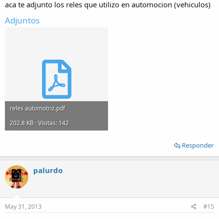
aca te adjunto los reles que utilizo en automocion (vehiculos)
Adjuntos
reles automotriz.pdf
202.8 KB · Visitas: 142
Responder
palurdo
May 31, 2013
#15