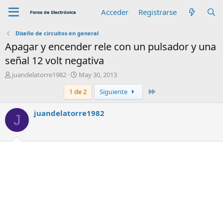
Acceder
Registrarse
Diseño de circuitos en general
Apagar y encender rele con un pulsador y una
señal 12 volt negativa
A
F
juandelatorre1982
May 30, 2013
u
e
Último
1 de 2
Siguiente
t
c
o
h
r
a
juandelatorre1982
J
d
e
i
n
i
c
i
o