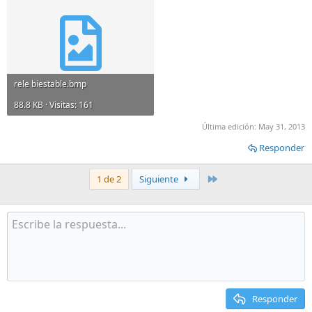
rele biestable.bmp
88.8 KB · Visitas: 161
Última edición:
May 31, 2013
Responder
Último
1 de 2
Siguiente
Responder