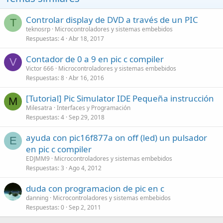
Controlar display de DVD a través de un PIC
T
teknosrp
Microcontroladores y sistemas embebidos
Respuestas
4
Abr 18, 2017
Contador de 0 a 9 en pic c compiler
V
Victor 666
Microcontroladores y sistemas embebidos
Respuestas
8
Abr 16, 2016
[Tutorial] Pic Simulator IDE Pequeña instrucción
M
Milesatra
Interfaces y Programación
Respuestas
4
Sep 29, 2018
ayuda con pic16f877a on off (led) un pulsador
E
en pic c compiler
EDJMM9
Microcontroladores y sistemas embebidos
Respuestas
3
Ago 4, 2012
duda con programacion de pic en c
danning
Microcontroladores y sistemas embebidos
Respuestas
0
Sep 2, 2011