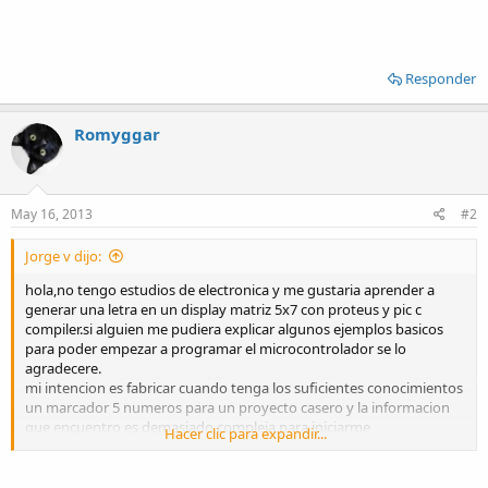
Responder
Romyggar
May 16, 2013
#2
Jorge v dijo:
hola,no tengo estudios de electronica y me gustaria aprender a
generar una letra en un display matriz 5x7 con proteus y pic c
compiler.si alguien me pudiera explicar algunos ejemplos basicos
para poder empezar a programar el microcontrolador se lo
agradecere.
mi intencion es fabricar cuando tenga los suficientes conocimientos
un marcador 5 numeros para un proyecto casero y la informacion
que encuentro es demasiado compleja para iniciarme
Hacer clic para expandir...
muchas gracias