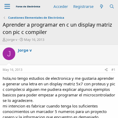
Acceder
Registrarse
Cuestiones Elementales de Electrónica
Aprender a programar en c un display matriz
con pic c compiler
A
F
Jorge v
May 16, 2013
u
e
t
c
Jorge v
J
o
h
r
a
d
e
May 16, 2013
#1
i
n
hola,no tengo estudios de electronica y me gustaria aprender
i
a generar una letra en un display matriz 5x7 con proteus y pic
c
c compiler.si alguien me pudiera explicar algunos ejemplos
i
basicos para poder empezar a programar el microcontrolador
o
se lo agradecere.
mi intencion es fabricar cuando tenga los suficientes
conocimientos un marcador 5 numeros para un proyecto
casero y la informacion que encuentro es demasiado