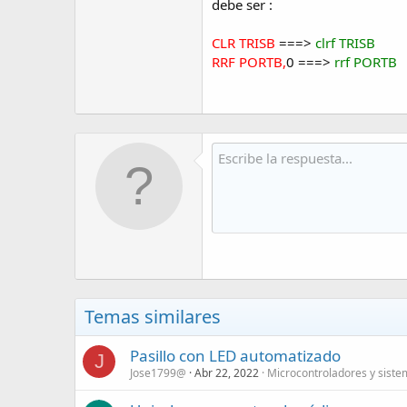
debe ser :
CLR TRISB
===>
clrf TRISB
RRF PORTB,
0 ===>
rrf PORTB
Temas similares
Pasillo con LED automatizado
J
Jose1799@
Abr 22, 2022
Microcontroladores y sist