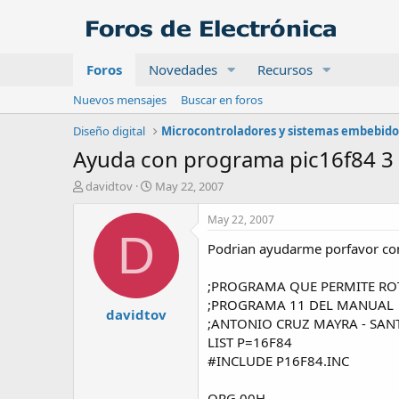
Foros
Novedades
Recursos
Nuevos mensajes
Buscar en foros
Diseño digital
Microcontroladores y sistemas embebido
Ayuda con programa pic16f84 3 
A
F
davidtov
May 22, 2007
u
e
t
c
May 22, 2007
o
h
D
Podrian ayudarme porfavor con
r
a
d
e
;PROGRAMA QUE PERMITE ROTA
i
;PROGRAMA 11 DEL MANUAL
davidtov
n
;ANTONIO CRUZ MAYRA - SAN
i
LIST P=16F84
c
#INCLUDE P16F84.INC
i
o
ORG 00H