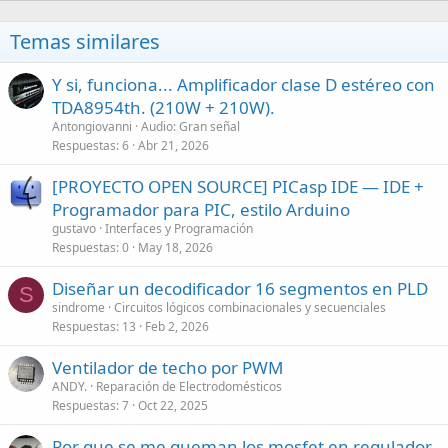
Temas similares
Y si, funciona... Amplificador clase D estéreo con
TDA8954th. (210W + 210W).
Antongiovanni
Audio: Gran señal
Respuestas
6
Abr 21, 2026
[PROYECTO OPEN SOURCE] PICasp IDE — IDE +
Programador para PIC, estilo Arduino
gustavo
Interfaces y Programación
Respuestas
0
May 18, 2026
Diseñar un decodificador 16 segmentos en PLD
S
sindrome
Circuitos lógicos combinacionales y secuenciales
Respuestas
13
Feb 2, 2026
Ventilador de techo por PWM
ANDY.
Reparación de Electrodomésticos
Respuestas
7
Oct 22, 2025
Por que se me queman los mosfet en regulador