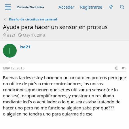
Acceder
Registrarse
Diseño de circuitos en general
Ayuda para hacer un sensor en proteus
A
F
isa21
May 17, 2013
u
e
t
c
isa21
I
o
h
r
a
d
e
May 17, 2013
#1
i
n
Buenas tardes estoy haciendo un circuito en proteus pero que
i
no utilice de pic´s o microcontroladores, las unicas
c
condiciones que tienen que ser es utilizar un sensor (de lo
i
que sea), ocupar amplificadores, y mostrar un resultado
o
mediante led´s o ventilador o lo que sea estaba tratando de
hacer uno pero no me funciona alguien sabe por que???
o alguien no tendra uno para quiarme de ese