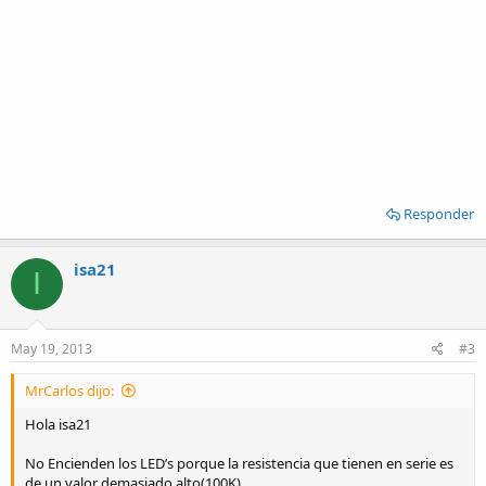
Responder
isa21
I
May 19, 2013
#3
MrCarlos dijo:
Hola isa21
No Encienden los LED’s porque la resistencia que tienen en serie es
de un valor demasiado alto(100K).