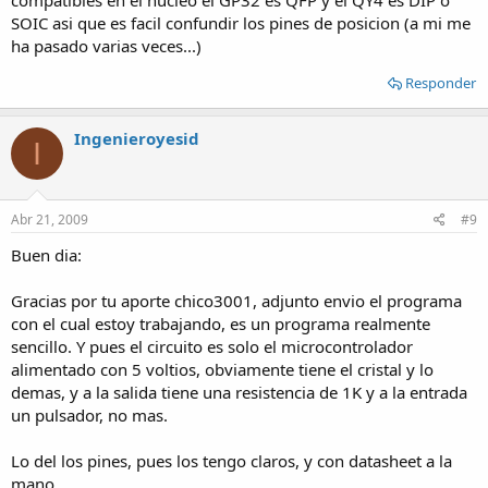
compatibles en el nucleo el GP32 es QFP y el QY4 es DIP o
SOIC asi que es facil confundir los pines de posicion (a mi me
ha pasado varias veces...)
Responder
Ingenieroyesid
I
Abr 21, 2009
#9
Buen dia:
Gracias por tu aporte chico3001, adjunto envio el programa
con el cual estoy trabajando, es un programa realmente
sencillo. Y pues el circuito es solo el microcontrolador
alimentado con 5 voltios, obviamente tiene el cristal y lo
demas, y a la salida tiene una resistencia de 1K y a la entrada
un pulsador, no mas.
Lo del los pines, pues los tengo claros, y con datasheet a la
mano.