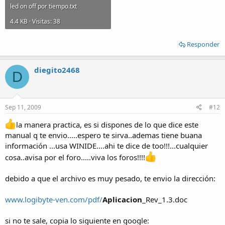
led on off por tiempo.txt
4.4 KB · Visitas: 38
Responder
diegito2468
D
Sep 11, 2009
#12
la manera practica, es si dispones de lo que dice este
manual q te envio.....espero te sirva..ademas tiene buana
información ...usa WINIDE....ahi te dice de too!!!...cualquier
cosa..avisa por el foro.....viva los foros!!!!
debido a que el archivo es muy pesado, te envio la dirección:
www.logibyte-ven.com/pdf/
Aplicacion
_Rev_1.3.doc
si no te sale, copia lo siguiente en google: