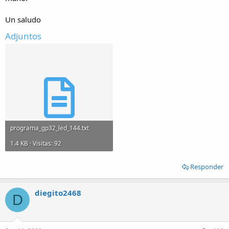
Un saludo
Adjuntos
programa_gp32_led_144.txt
1.4 KB · Visitas: 92
Responder
diegito2468
D