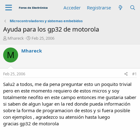
Acceder
Registrarse
Microcontroladores y sistemas embebidos
Ayuda para los gp32 de motorola
A
F
Mhareck
Feb 25, 2006
u
e
t
c
Mhareck
M
o
h
r
a
d
e
Feb 25, 2006
#1
i
n
Salu2 a todos, me da pena preguntar esto un poquito trivial
i
pero en este momento requiero de estos micros y soy
c
totalmente neofito en este campo entonces me gustaria saber
i
si saben de algun lugar en la red donde pueda información
o
sobre la forma de programacion de estos y si fuera posible
con ejemplos , agradezco su atensión hasta luego
gracias gp32 de motorola