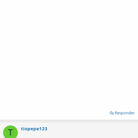
Responder
tiopepe123
T