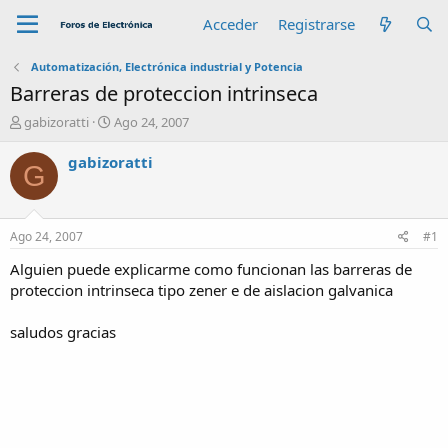
Acceder
Registrarse
Automatización, Electrónica industrial y Potencia
Barreras de proteccion intrinseca
A
F
gabizoratti
Ago 24, 2007
u
e
t
c
gabizoratti
G
o
h
r
a
d
e
Ago 24, 2007
#1
i
n
Alguien puede explicarme como funcionan las barreras de
i
proteccion intrinseca tipo zener e de aislacion galvanica
c
i
saludos gracias
o