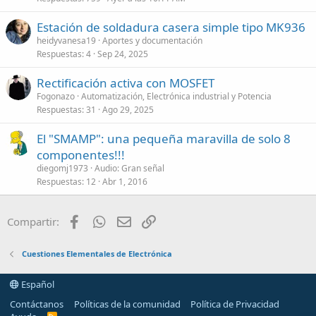
Estación de soldadura casera simple tipo MK936
heidyvanesa19
Aportes y documentación
Respuestas
4
Sep 24, 2025
Rectificación activa con MOSFET
Fogonazo
Automatización, Electrónica industrial y Potencia
Respuestas
31
Ago 29, 2025
El "SMAMP": una pequeña maravilla de solo 8
componentes!!!
diegomj1973
Audio: Gran señal
Respuestas
12
Abr 1, 2016
Facebook
WhatsApp
Email
Enlace
Compartir:
Cuestiones Elementales de Electrónica
Español
Contáctanos
Políticas de la comunidad
Política de Privacidad