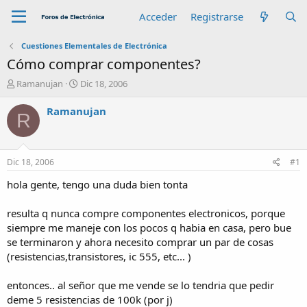
Acceder
Registrarse
Cuestiones Elementales de Electrónica
Cómo comprar componentes?
A
F
Ramanujan
Dic 18, 2006
u
e
t
c
Ramanujan
R
o
h
r
a
d
e
Dic 18, 2006
#1
i
n
hola gente, tengo una duda bien tonta
i
c
resulta q nunca compre componentes electronicos, porque
i
siempre me maneje con los pocos q habia en casa, pero bue
o
se terminaron y ahora necesito comprar un par de cosas
(resistencias,transistores, ic 555, etc... )
entonces.. al señor que me vende se lo tendria que pedir
deme 5 resistencias de 100k (por j)