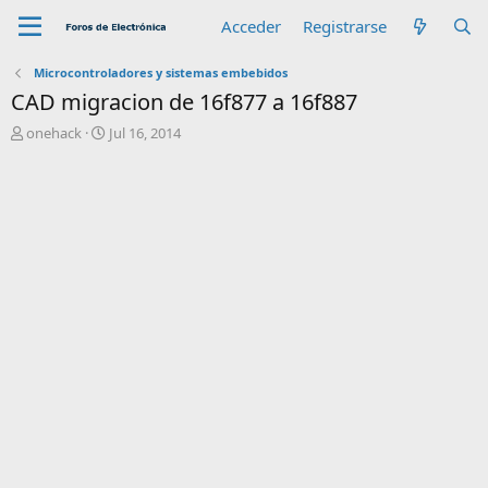
Acceder
Registrarse
Microcontroladores y sistemas embebidos
CAD migracion de 16f877 a 16f887
A
F
onehack
Jul 16, 2014
u
e
t
c
o
h
r
a
d
e
i
n
i
c
i
o