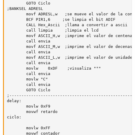
        GOTO Ciclo  

;BANKSEL ADRESL

        movf ADRESL,w   ;se mueve el valor de la conv
        BCF PIR1,6     ;se limpia el bit ADIF

        CALL Hex_Ascii  ;llama a convertir a ascii

        call limpia     ;limpia el lcd

        movf ASCII_H,w  ;imprime el valor de centenas
        call envia

        movf ASCII_M,w  ;imprime el valor de decenas 
        call envia

        movf ASCII_L,w  ;imprime el valor de unidades
        call envia

        movlw    0xDF    ;visualiza "°"

        call envia

        movlw "C"

        call envia

        GOTO Ciclo

;----------------------------------------------------
delay:            

        movlw 0xF9

        movwf retardo 

ciclo:

        movlw 0xFF

        movwf contador
