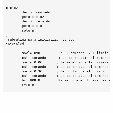
ciclo2:

        decfsz contador

        goto ciclo2

        decfsz retardo

        goto ciclo

        return

;----------------------------------------------------
;subrutina para inicializar el lcd

inicialcd:

        movlw 0x01         ; El comando 0x01 limpia l
        call comando      ; Se da de alta el comando

        movlw 0x0C       ; Se selecciona la primera li
        call comando     ; Se da de alta el comando

        movlw 0x3C       ; Se configura el cursor

        call comando     ; Se da de alta el comando

        bsf PORTB, 1    ; Rs se pone en 1 para deshab
        return

;----------------------------------------------------
;subrutina para enviar comandos

comando:

        movwf PORTC

        bsf PORTB, 0    ; Pone la señal E en 1, esper
        call delay
