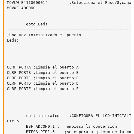
MOVLW B'11000001'         ;Selecciona el Fosc/8,canal
MOVWF ADCON0

        goto Leds

;----------------------------------------------------
;Una vez inicializado el puerto

Leds:

CLRF PORTA ;Limpia el puerto A

CLRF PORTB ;Limpia el puerto B

CLRF PORTC ;Limpia el puerto C

CLRF PORTD ;Limpia el puerto D

CLRF PORTE ;Limpia el puerto E

        call inicialcd    ;CONFIGURA EL LCD(INICIALIZ
Ciclo:

        BSF ADCON0,1 ;   empiesa la conversion

        BTFSS PIR1,6    ;se espera a q termine la conv