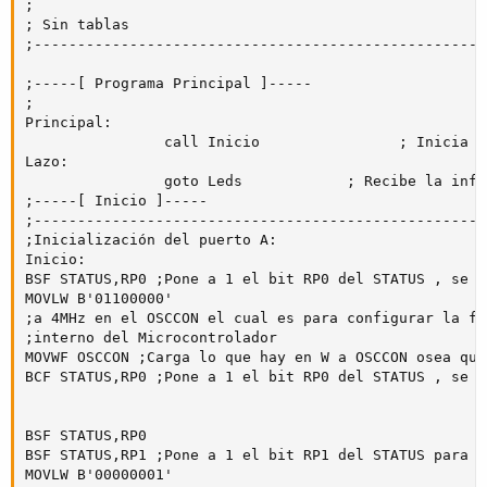
;

; Sin tablas

;----------------------------------------------------
;-----[ Programa Principal ]-----

;

Principal:

                call Inicio                ; Inicia t
Lazo:

                goto Leds            ; Recibe la info
;-----[ Inicio ]-----

;----------------------------------------------------
;Inicialización del puerto A:

Inicio:

BSF STATUS,RP0 ;Pone a 1 el bit RP0 del STATUS , se s
MOVLW B'01100000'

;a 4MHz en el OSCCON el cual es para configurar la fr
;interno del Microcontrolador

MOVWF OSCCON ;Carga lo que hay en W a OSCCON osea que
BCF STATUS,RP0 ;Pone a 1 el bit RP0 del STATUS , se s
BSF STATUS,RP0

BSF STATUS,RP1 ;Pone a 1 el bit RP1 del STATUS para s
MOVLW B'00000001'
