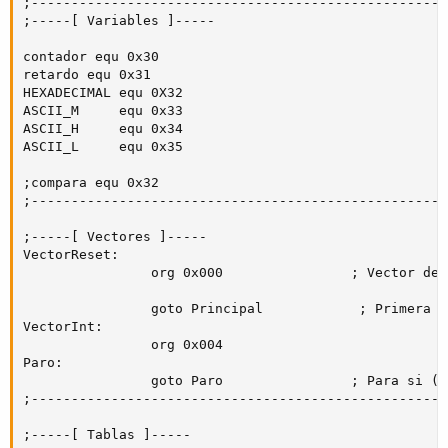
;----------------------------------------------------
;-----[ Variables ]-----

contador equ 0x30

retardo equ 0x31

HEXADECIMAL equ 0X32

ASCII_M     equ 0x33

ASCII_H     equ 0x34

ASCII_L     equ 0x35

;compara equ 0x32

;----------------------------------------------------
;-----[ Vectores ]-----

VectorReset:        

                org 0x000                ; Vector de 
                goto Principal            ; Primera l
VectorInt:

                org 0x004

Paro:

                goto Paro                ; Para si (p
;----------------------------------------------------
;-----[ Tablas ]-----
