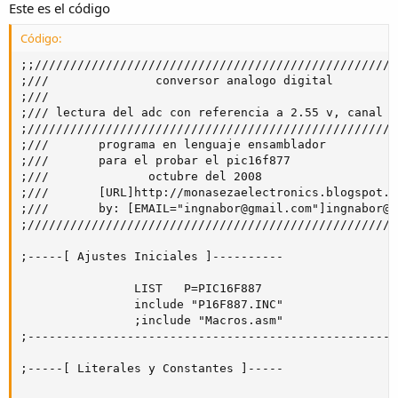
Este es el código
Código:
;;///////////////////////////////////////////////////
;///               conversor analogo digital         
;///                                                 
;/// lectura del adc con referencia a 2.55 v, canal 0
;////////////////////////////////////////////////////
;///       programa en lenguaje ensamblador          
;///       para el probar el pic16f877               
;///              octubre del 2008                   
;///       [URL]http://monasezaelectronics.blogspot.c
;///       by: [EMAIL="ingnabor@gmail.com"]ingnabor@g
;////////////////////////////////////////////////////
;-----[ Ajustes Iniciales ]----------

                LIST   P=PIC16F887

                include "P16F887.INC"

                ;include "Macros.asm"

;----------------------------------------------------
;-----[ Literales y Constantes ]-----
