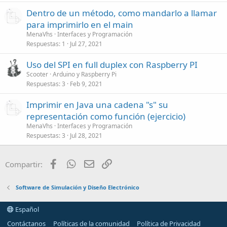
Dentro de un método, como mandarlo a llamar
para imprimirlo en el main
MenaVhs
Interfaces y Programación
Respuestas
1
Jul 27, 2021
Uso del SPI en full duplex con Raspberry PI
Scooter
Arduino y Raspberry Pi
Respuestas
3
Feb 9, 2021
Imprimir en Java una cadena "s" su
representación como función (ejercicio)
MenaVhs
Interfaces y Programación
Respuestas
3
Jul 28, 2021
Facebook
WhatsApp
Email
Enlace
Compartir:
Software de Simulación y Diseño Electrónico
Español
Contáctanos
Políticas de la comunidad
Política de Privacidad