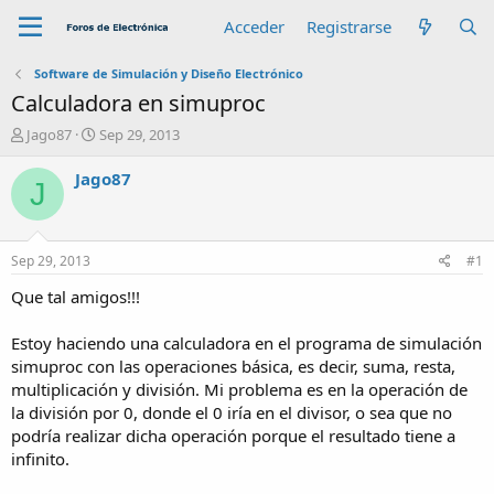
Acceder
Registrarse
Software de Simulación y Diseño Electrónico
Calculadora en simuproc
A
F
Jago87
Sep 29, 2013
u
e
t
c
Jago87
J
o
h
r
a
d
e
Sep 29, 2013
#1
i
n
Que tal amigos!!!
i
c
Estoy haciendo una calculadora en el programa de simulación
i
simuproc con las operaciones básica, es decir, suma, resta,
o
multiplicación y división. Mi problema es en la operación de
la división por 0, donde el 0 iría en el divisor, o sea que no
podría realizar dicha operación porque el resultado tiene a
infinito.