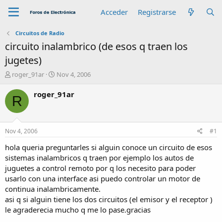
Acceder
Registrarse
Circuitos de Radio
circuito inalambrico (de esos q traen los
jugetes)
A
F
roger_91ar
Nov 4, 2006
u
e
t
c
roger_91ar
R
o
h
r
a
d
e
Nov 4, 2006
#1
i
n
hola queria preguntarles si alguin conoce un circuito de esos
i
sistemas inalambricos q traen por ejemplo los autos de
c
juguetes a control remoto por q los necesito para poder
i
usarlo con una interface asi puedo controlar un motor de
o
continua inalambricamente.
asi q si alguin tiene los dos circuitos (el emisor y el receptor )
le agraderecia mucho q me lo pase.gracias