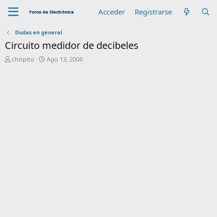
Acceder
Registrarse
Dudas en general
Circuito medidor de decibeles
A
F
chispito
Ago 13, 2006
u
e
t
c
o
h
r
a
d
e
i
n
i
c
i
o