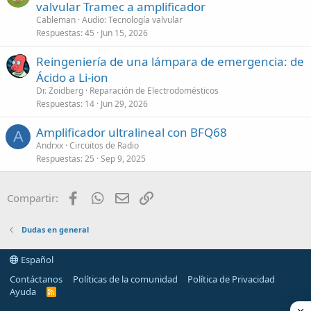
valvular Tramec a amplificador
Cableman
Audio: Tecnología valvular
Respuestas
45
Jun 15, 2026
Reingeniería de una lámpara de emergencia: de
Ácido a Li-ion
Dr. Zoidberg
Reparación de Electrodomésticos
Respuestas
14
Jun 29, 2026
Amplificador ultralineal con BFQ68
A
Andrxx
Circuitos de Radio
Respuestas
25
Sep 9, 2025
Facebook
WhatsApp
Email
Enlace
Compartir:
Dudas en general
Español
Contáctanos
Políticas de la comunidad
Política de Privacidad
Ayuda
R
S
S