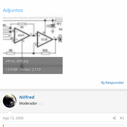
Adjuntos
vibrac_409.jpg
13.9 KB · Visitas: 2,110
Responder
Nilfred
Moderador
Ago 13, 2006
#2