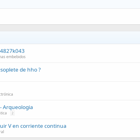
NX4827k043
emas embebidos
 soplete de hho ?
ctrónica
 - Arqueologia
tica
2
ir V en corriente continua
ral