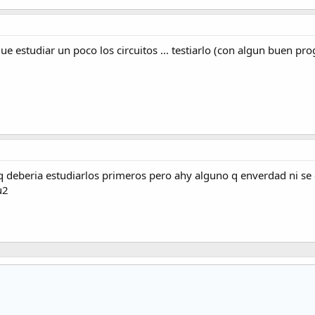
e estudiar un poco los circuitos ... testiarlo (con algun buen pr
o q deberia estudiarlos primeros pero ahy alguno q enverdad ni s
u2