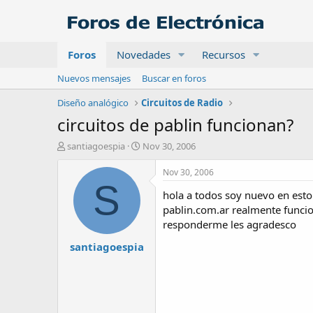
Foros
Novedades
Recursos
Nuevos mensajes
Buscar en foros
Diseño analógico
Circuitos de Radio
circuitos de pablin funcionan?
A
F
santiagoespia
Nov 30, 2006
u
e
t
c
Nov 30, 2006
o
h
S
hola a todos soy nuevo en esto
r
a
d
pablin.com.ar realmente funcion
e
responderme les agradesco
i
santiagoespia
n
i
c
i
o