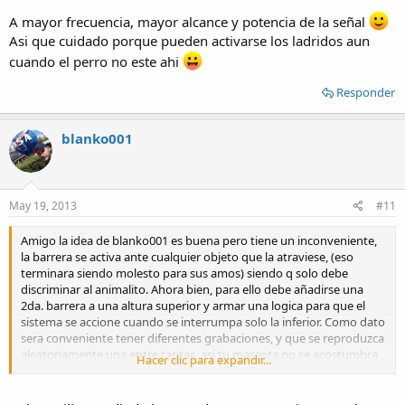
A mayor frecuencia, mayor alcance y potencia de la señal
Asi que cuidado porque pueden activarse los ladridos aun
cuando el perro no este ahi
Responder
blanko001
May 19, 2013
#11
Amigo la idea de blanko001 es buena pero tiene un inconveniente,
la barrera se activa ante cualquier objeto que la atraviese, (eso
terminara siendo molesto para sus amos) siendo q solo debe
discriminar al animalito. Ahora bien, para ello debe añadirse una
2da. barrera a una altura superior y armar una logica para que el
sistema se accione cuando se interrumpa solo la inferior. Como dato
sera conveniente tener diferentes grabaciones, y que se reproduzca
aleatoriamente una entre tantas, asi tu mascota no se acostumbra
Hacer clic para expandir...
al mismo sonido.