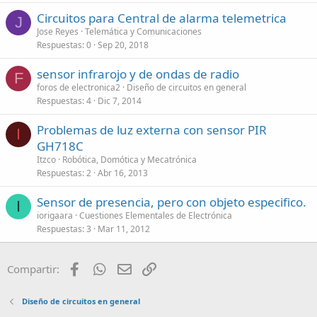
Circuitos para Central de alarma telemetrica
J
Jose Reyes
Telemática y Comunicaciones
Respuestas
0
Sep 20, 2018
sensor infrarojo y de ondas de radio
F
foros de electronica2
Diseño de circuitos en general
Respuestas
4
Dic 7, 2014
Problemas de luz externa con sensor PIR
I
GH718C
Itzco
Robótica, Domótica y Mecatrónica
Respuestas
2
Abr 16, 2013
Sensor de presencia, pero con objeto especifico.
I
iorigaara
Cuestiones Elementales de Electrónica
Respuestas
3
Mar 11, 2012
Facebook
WhatsApp
Email
Enlace
Compartir:
Diseño de circuitos en general