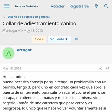
Acceder
Registrarse
Diseño de circuitos en general
Collar de adiestramiento canino
A
F
artugar
May 18, 2013
u
e
Último
1 de 2
Siguiente
t
c
o
h
r
a
artugar
A
d
e
i
n
May 18, 2013
#1
i
c
Hola a todos.
i
bueno necesito consejo porque tengo un problemilla con un
o
perrillo, tengo 3, pero uno en concreto cada vez que abro la
puerta de un terrenito para salir o sacar el coche el perro se
escapa, no atiende a llamadas y me cuesta la misma vida
cogerlo, (amén de una carretera que pasa cerca y es
peligroso). lo único que le hace volver voluntariamente es si