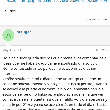
419...80,d.dmQ&fp=6cfeb5926c07bcd7&biw=1024&bih=599
Saludos !
Responder
artugar
A
May 30, 2013
#16
Hola de nuevo quería deciros que gracias a los comentarios e
ideas que me habéis dado ya he encontrado una solución.
No he contestado antes porque he estado unos días sin
internet.
Veréis: resulta que mi cuñado tiene un amigo que tiene un
collar de adiestramiento y vino y se lo puso al perrito, cuando
se acercó a la puerta el hombre le dió y el animalito corrió a
esconderse, pero no había aprendido aún que tenía que ver
con acercarse a la puerta. así que al ratillo volvió a acercarse y
al darle por 2ª vez ya no se acercó más en todo el día ni hasta
ahora (bien es cierto que poco a poco cada vez va más cerca)