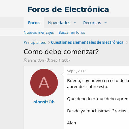
Foros
Novedades
Recursos
Nuevos mensajes
Buscar en foros
Principiantes
Cuestiones Elementales de Electrónica
Como debo comenzar?
A
F
alansitOh
Sep 1, 2007
u
e
t
c
Sep 1, 2007
o
h
A
Bueno, soy nuevo en esto de l
r
a
d
aprender sobre esto.
e
i
Que debo leer, que debo apre
alansitOh
n
i
Desde ya muchisimas Gracias.
c
i
o
Alan