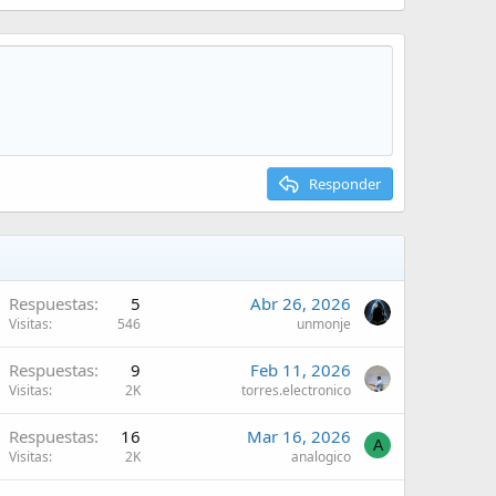
Responder
Respuestas
5
Abr 26, 2026
Visitas
546
unmonje
Respuestas
9
Feb 11, 2026
Visitas
2K
torres.electronico
Respuestas
16
Mar 16, 2026
A
Visitas
2K
analogico