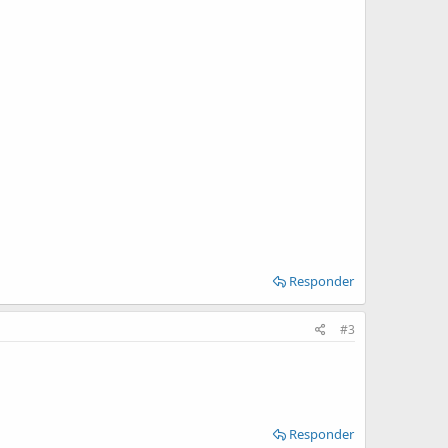
Responder
#3
Responder