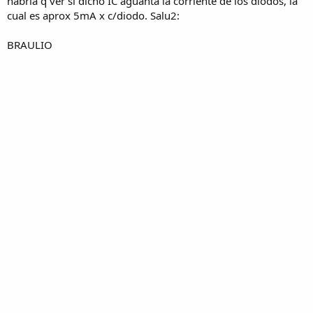
habría q ver si dicho IC aguanta la corriente de los diodos, la
cual es aprox 5mA x c/diodo. Salu2:
BRAULIO