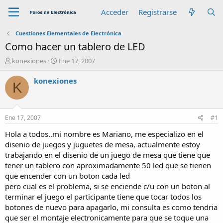
Acceder
Registrarse
Cuestiones Elementales de Electrónica
Como hacer un tablero de LED
A
F
konexiones
Ene 17, 2007
u
e
t
c
konexiones
K
o
h
r
a
d
e
Ene 17, 2007
#1
i
n
Hola a todos..mi nombre es Mariano, me especializo en el
i
disenio de juegos y juguetes de mesa, actualmente estoy
c
trabajando en el disenio de un juego de mesa que tiene que
i
tener un tablero con aproximadamente 50 led que se tienen
o
que encender con un boton cada led
pero cual es el problema, si se enciende c/u con un boton al
terminar el juego el participante tiene que tocar todos los
botones de nuevo para apagarlo, mi consulta es como tendria
que ser el montaje electronicamente para que se toque una