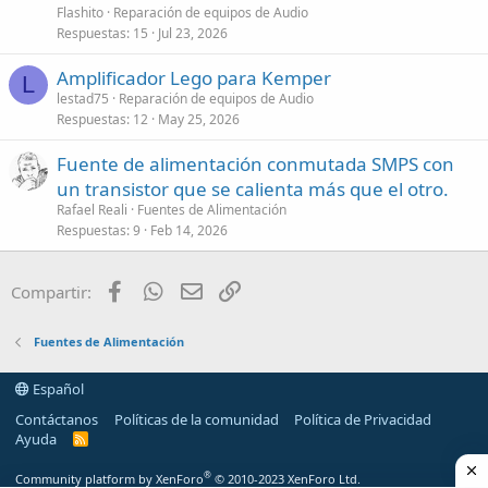
Flashito
Reparación de equipos de Audio
Respuestas
15
Jul 23, 2026
Amplificador Lego para Kemper
L
lestad75
Reparación de equipos de Audio
Respuestas
12
May 25, 2026
Fuente de alimentación conmutada SMPS con
un transistor que se calienta más que el otro.
Rafael Reali
Fuentes de Alimentación
Respuestas
9
Feb 14, 2026
Facebook
WhatsApp
Email
Enlace
Compartir:
Fuentes de Alimentación
Español
Contáctanos
Políticas de la comunidad
Política de Privacidad
Ayuda
R
S
S
®
Community platform by XenForo
© 2010-2023 XenForo Ltd.