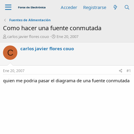
Acceder
Registrarse
Fuentes de Alimentación
Como hacer una fuente conmutada
A
F
carlos javier flores couo
Ene 20, 2007
u
e
t
c
carlos javier flores couo
C
o
h
r
a
d
e
Ene 20, 2007
#1
i
n
quien me podria pasar el diagrama de una fuente conmutada
i
c
i
o