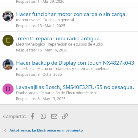
Respuestas
1
Abr 29, 2026
Hacer funcionar motor con carga o sin carga.
marcotinvents
Dudas en general
Respuestas
13
Mar 1, 2025
Intento reparar una radio antigua.
E
ElectroAnalogico
Reparación de equipos de Audio
Respuestas
16
Mar 16, 2026
Hacer backup de Display con touch NX4827k043
miborbolla
Microcontroladores y sistemas embebidos
Respuestas
3
Oct 3, 2025
Lavavajillas Bosch, SMS40E32EU/55 no desagua.
D
Danharagan
Reparación de Electrodomésticos
Respuestas
6
May 13, 2026
Facebook
WhatsApp
Email
Enlace
Compartir:
Autotrónica, La Electrónica en movimiento