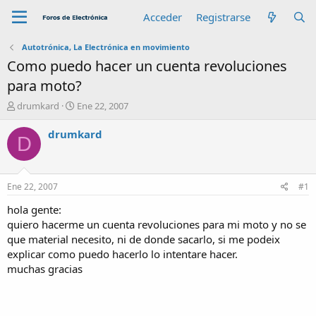
Acceder
Registrarse
Autotrónica, La Electrónica en movimiento
Como puedo hacer un cuenta revoluciones
para moto?
A
F
drumkard
Ene 22, 2007
u
e
t
c
drumkard
D
o
h
r
a
d
e
Ene 22, 2007
#1
i
n
hola gente:
i
quiero hacerme un cuenta revoluciones para mi moto y no se
c
que material necesito, ni de donde sacarlo, si me podeix
i
explicar como puedo hacerlo lo intentare hacer.
o
muchas gracias