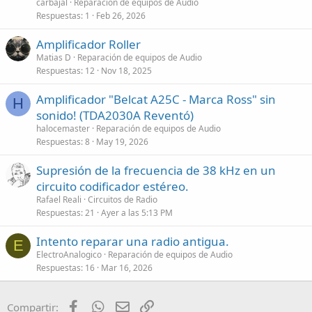
carbajal
Reparación de equipos de Audio
Respuestas
1
Feb 26, 2026
Amplificador Roller
Matias D
Reparación de equipos de Audio
Respuestas
12
Nov 18, 2025
Amplificador "Belcat A25C - Marca Ross" sin
H
sonido! (TDA2030A Reventó)
halocemaster
Reparación de equipos de Audio
Respuestas
8
May 19, 2026
Supresión de la frecuencia de 38 kHz en un
circuito codificador estéreo.
Rafael Reali
Circuitos de Radio
Respuestas
21
Ayer a las 5:13 PM
Intento reparar una radio antigua.
E
ElectroAnalogico
Reparación de equipos de Audio
Respuestas
16
Mar 16, 2026
Facebook
WhatsApp
Email
Enlace
Compartir: