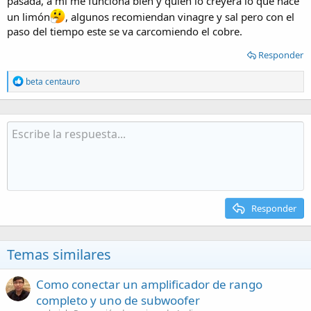
pasada, a mi me funciona bien y quien lo creyera lo que hace
un limón
, algunos recomiendan vinagre y sal pero con el
paso del tiempo este se va carcomiendo el cobre.
Responder
R
beta centauro
e
a
c
t
i
o
n
s
:
Responder
Temas similares
Como conectar un amplificador de rango
completo y uno de subwoofer