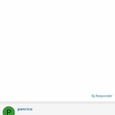
Responder
penrico
P