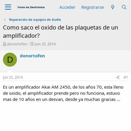
Acceder
Registrarse
Reparación de equipos de Audio
Como saco el oxido de las plaquetas de un
amplificador?
A
F
donortofon
Jun 25, 2014
u
e
t
c
donortofon
D
o
h
r
a
d
e
Jun 25, 2014
#1
i
n
Es un amplificador Akai AM 2450, de los años 70, esta lleno
i
de oxido, el amplificador prende pero no funciona, estuvo
c
mas de 10 años en un desvan, desde ya muchas gracias ...
i
o