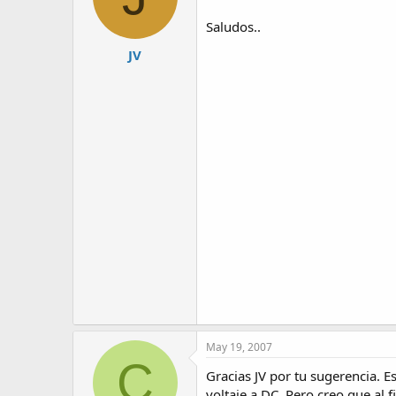
Saludos..
JV
May 19, 2007
C
Gracias JV por tu sugerencia. E
voltaje a DC. Pero creo que al 