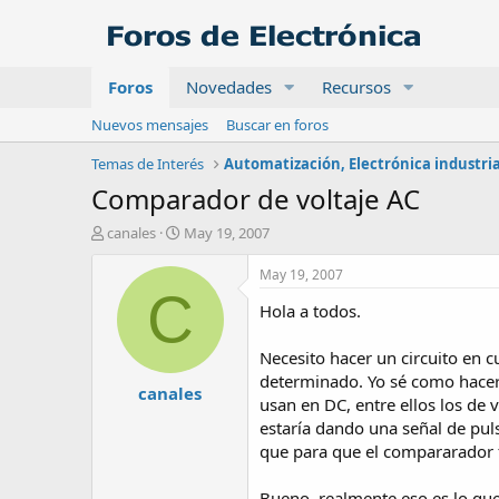
Foros
Novedades
Recursos
Nuevos mensajes
Buscar en foros
Temas de Interés
Comparador de voltaje AC
A
F
canales
May 19, 2007
u
e
t
c
May 19, 2007
o
h
C
Hola a todos.
r
a
d
e
Necesito hacer un circuito en c
i
determinado. Yo sé como hacerl
canales
n
usan en DC, entre ellos los de
i
estaría dando una señal de puls
c
que para que el compararador f
i
o
Bueno, realmente eso es lo que