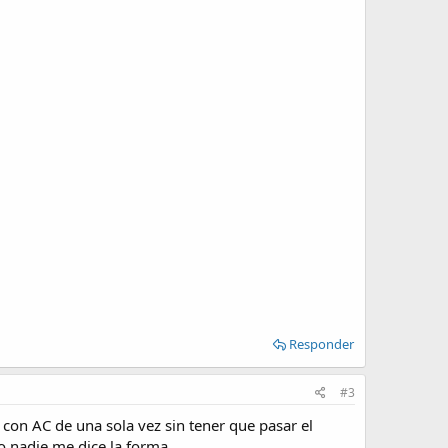
Responder
#3
 con AC de una sola vez sin tener que pasar el
 o nadie me dice la forma.