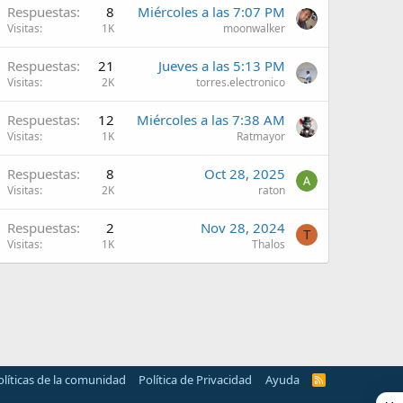
Respuestas
8
Miércoles a las 7:07 PM
Visitas
1K
moonwalker
Respuestas
21
Jueves a las 5:13 PM
Visitas
2K
torres.electronico
Respuestas
12
Miércoles a las 7:38 AM
Visitas
1K
Ratmayor
Respuestas
8
Oct 28, 2025
Visitas
2K
raton
Respuestas
2
Nov 28, 2024
T
Visitas
1K
Thalos
olíticas de la comunidad
Política de Privacidad
Ayuda
R
S