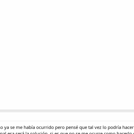
so ya se me había ocurrido pero pensé que tal vez lo podría hacer
final esa será la solución, si es que no se me ocurre como hacerlo