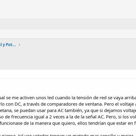
Automatización, Electrónica industrial y Potencia
ual se me activen unos led cuando la tensión de red se vaya arri
o con DC, a través de comparadores de ventana. Pero el voltaje 
 vetana, se puedan usar para AC también, ya que si dejamos volta
o de frecuencia igual a 2 veces a la de la señal AC. Pero, si los 
uncionase de la manera que quiero, ellos tendrían que estar en f
 pienso, tal vez ustedes tengan un metodo mas sencillo y mejor.