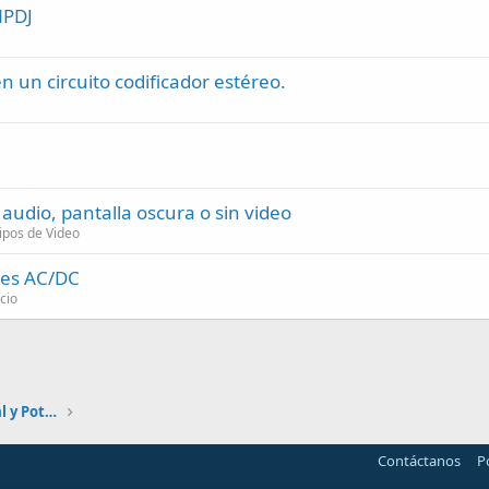
NPDJ
n un circuito codificador estéreo.
udio, pantalla oscura o sin video
ipos de Video
res AC/DC
cio
Automatización, Electrónica industrial y Potencia
Contáctanos
P