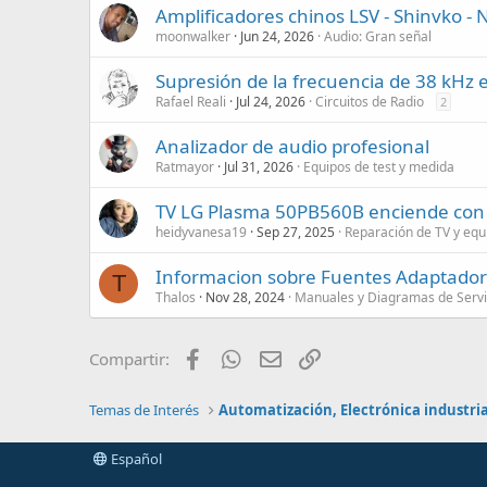
Amplificadores chinos LSV - Shinvko - 
moonwalker
Jun 24, 2026
Audio: Gran señal
Supresión de la frecuencia de 38 kHz e
Rafael Reali
Jul 24, 2026
Circuitos de Radio
2
Analizador de audio profesional
Ratmayor
Jul 31, 2026
Equipos de test y medida
TV LG Plasma 50PB560B enciende con a
heidyvanesa19
Sep 27, 2025
Reparación de TV y equ
Informacion sobre Fuentes Adaptado
T
Thalos
Nov 28, 2024
Manuales y Diagramas de Servi
Facebook
WhatsApp
Email
Enlace
Compartir:
Temas de Interés
Español