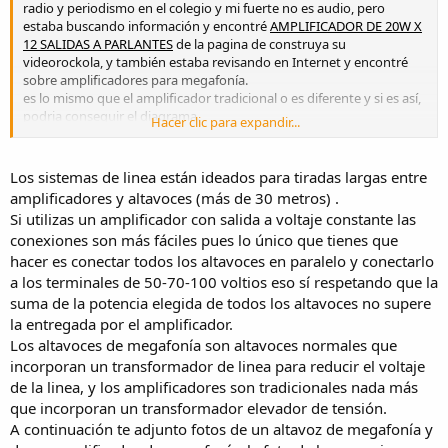
radio y periodismo en el colegio y mi fuerte no es audio, pero
estaba buscando información y encontré
AMPLIFICADOR DE 20W X
12 SALIDAS A PARLANTES
de la pagina de construya su
videorockola, y también estaba revisando en Internet y encontré
sobre amplificadores para megafonía.
es lo mismo que el amplificador tradicional o es diferente y si es así,
podria conseguir el diagrama.
Hacer clic para expandir...
Lo que si no entiendo es sobre utilizar un transformador de linea a
la salida, como seria la conexión física, no tengo experiencia en
Los sistemas de linea están ideados para tiradas largas entre
audio.
amplificadores y altavoces (más de 30 metros) .
Seguiré preguntando
Si utilizas un amplificador con salida a voltaje constante las
conexiones son más fáciles pues lo único que tienes que
hacer es conectar todos los altavoces en paralelo y conectarlo
a los terminales de 50-70-100 voltios eso sí respetando que la
suma de la potencia elegida de todos los altavoces no supere
la entregada por el amplificador.
Los altavoces de megafonía son altavoces normales que
incorporan un transformador de linea para reducir el voltaje
de la linea, y los amplificadores son tradicionales nada más
que incorporan un transformador elevador de tensión.
A continuación te adjunto fotos de un altavoz de megafonía y