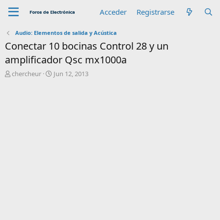
Acceder
Registrarse
Audio: Elementos de salida y Acústica
Conectar 10 bocinas Control 28 y un
amplificador Qsc mx1000a
A
F
chercheur
Jun 12, 2013
u
e
t
c
o
h
r
a
d
e
i
n
i
c
i
o