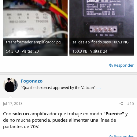
trransformador amplificador.jpg
salidas aplificado paso 100v.PNG
54.3 KB · Visitas: 20
160.3 KB · Visitas: 24
Responder
Fogonazo
"Qualified exorcist approved by the Vatican"
Jul 17, 2013
#15
Con
solo un
amplificador que trabaje en modo
"Puente"
y
de no mucha potencia, puedes alimentar una línea de
parlantes de 70V.
Responder