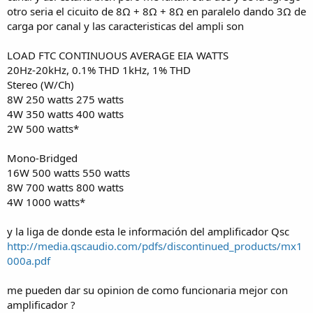
otro seria el cicuito de 8Ω + 8Ω + 8Ω en paralelo dando 3Ω de
carga por canal y las caracteristicas del ampli son
LOAD FTC CONTINUOUS AVERAGE EIA WATTS
20Hz-20kHz, 0.1% THD 1kHz, 1% THD
Stereo (W/Ch)
8W 250 watts 275 watts
4W 350 watts 400 watts
2W 500 watts*
Mono-Bridged
16W 500 watts 550 watts
8W 700 watts 800 watts
4W 1000 watts*
y la liga de donde esta le información del amplificador Qsc
http://media.qscaudio.com/pdfs/discontinued_products/mx1
000a.pdf
me pueden dar su opinion de como funcionaria mejor con
amplificador ?