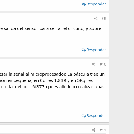
Responder
#9
 salida del sensor para cerrar el circuito, y sobre
Responder
#10
ar la señal al microprocesador. La báscula trae un
ción es pequeña, en 0gr es 1.839 y en 5Kgr es
igital del pic 16f877a pues alli debo realizar unas
Responder
#11