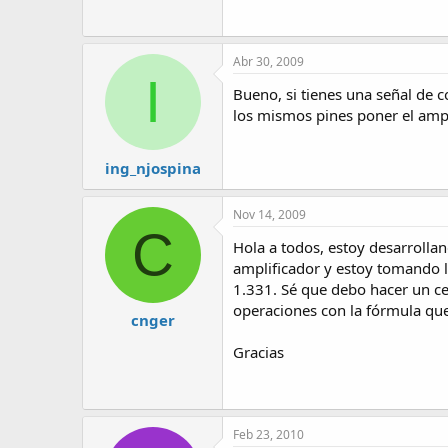
Abr 30, 2009
I
Bueno, si tienes una señal de co
los mismos pines poner el amp
ing_njospina
Nov 14, 2009
C
Hola a todos, estoy desarrolla
amplificador y estoy tomando l
1.331. Sé que debo hacer un cer
operaciones con la fórmula qu
cnger
Gracias
Feb 23, 2010