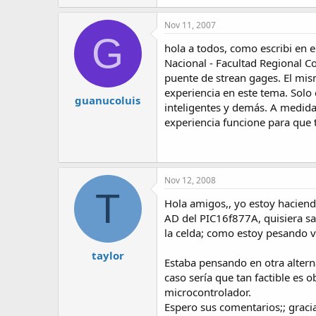
Nov 11, 2007
G
hola a todos, como escribi en e
Nacional - Facultad Regional Co
puente de strean gages. El mis
experiencia en este tema. Sol
guanucoluis
inteligentes y demás. A medida
experiencia funcione para que 
Nov 12, 2008
T
Hola amigos,, yo estoy haciendo
AD del PIC16f877A, quisiera sab
la celda; como estoy pesando v
taylor
Estaba pensando en otra altern
caso sería que tan factible es 
microcontrolador.
Espero sus comentarios;; graci