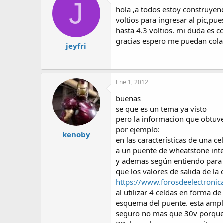
J
hola ,a todos estoy construyend
voltios para ingresar al pic,pu
hasta 4.3 voltios. mi duda es c
gracias espero me puedan cola
jeyfri
Ene 1, 2012
buenas
se que es un tema ya visto
pero la informacion que obtuve
por ejemplo:
kenoby
en las características de una ce
a un puente de wheatstone
int
y ademas según entiendo para u
que los valores de salida de la
https://www.forosdeelectronica
al utilizar 4 celdas en forma de
esquema del puente. esta ampli
seguro no mas que 30v porque 