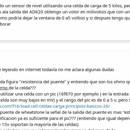
o un sensor de nivel utilizando una celda de carga de 5 kilos, pe
es ala salida del AD620 obtengo un volor en milivotios que con un
omo podria dejar la ventana de 0 a5 voltios y si despues tengo que
borar
 leyendo en internet todavía no me aclara algunas dudas
lda figura "resistencia del puente" y entiendo que son los ohms qu
erno
de la celda???
tilizar una celda con un pic (16f870 por ejemplo ) en la entrada
 celda son muy bajos en mV) y el rango del pic es de 0 a 5 v. pero
.com/f16/load-cell-celdas-carga-principios-basicos-26/
 puente de wheatstone la señal de la salida del puente es mas "est
ficacion ya es suficiente para el pic??? (entiendo que igual dep
15v soportan la mayoría de las celdas)