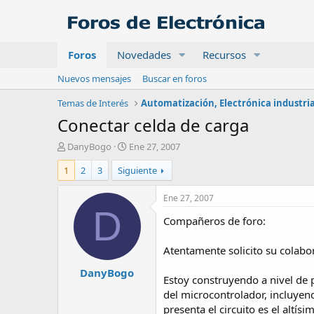
Foros
Novedades
Recursos
Nuevos mensajes
Buscar en foros
Temas de Interés
Conectar celda de carga
A
F
DanyBogo
Ene 27, 2007
u
e
1
2
3
Siguiente
t
c
o
h
r
a
Ene 27, 2007
d
D
Compañeros de foro:
e
i
n
Atentamente solicito su colabor
i
DanyBogo
c
Estoy construyendo a nivel de 
i
del microcontrolador, incluyen
o
presenta el circuito es el altís