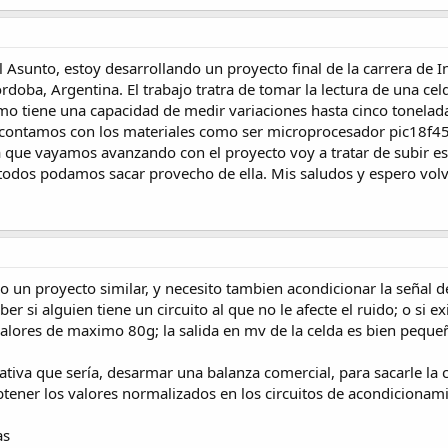
l Asunto, estoy desarrollando un proyecto final de la carrera de I
rdoba, Argentina. El trabajo tratra de tomar la lectura de una c
mo tiene una capacidad de medir variaciones hasta cinco tonelada
o contamos con los materiales como ser microprocesador pic18f4
 que vayamos avanzando con el proyecto voy a tratar de subir es
todos podamos sacar provecho de ella. Mis saludos y espero volve
 un proyecto similar, y necesito tambien acondicionar la señal d
er si alguien tiene un circuito al que no le afecte el ruido; o si 
alores de maximo 80g; la salida en mv de la celda es bien peque
ativa que sería, desarmar una balanza comercial, para sacarle la 
obtener los valores normalizados en los circuitos de acondicionam
as