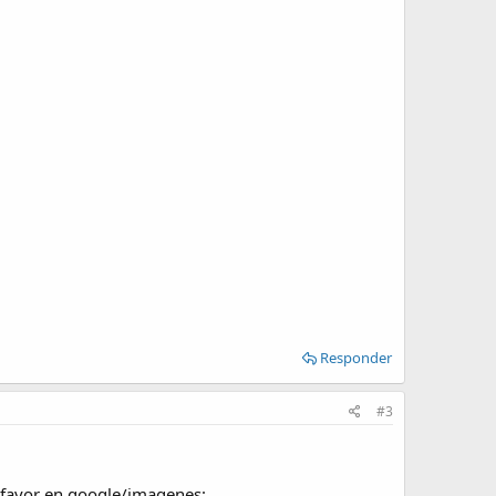
Responder
#3
orfavor en google/imagenes: