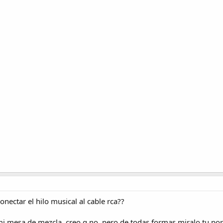
conectar el hilo musical al cable rca??
mi mesa de mezcla, creo q no, pero de todas formas miralo tu p