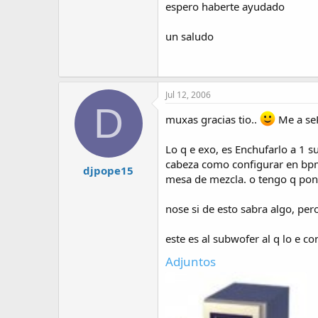
espero haberte ayudado
un saludo
Jul 12, 2006
D
muxas gracias tio..
Me a se
Lo q e exo, es Enchufarlo a 1 s
cabeza como configurar en bpm 
djpope15
mesa de mezcla. o tengo q pone
nose si de esto sabra algo, pe
este es al subwofer al q lo e 
Adjuntos