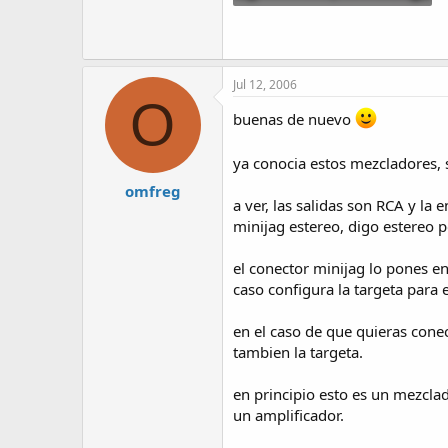
39.6 KB · Visitas: 4,576
Jul 12, 2006
O
buenas de nuevo
ya conocia estos mezcladores, si
omfreg
a ver, las salidas son RCA y la
minijag estereo, digo estereo p
el conector minijag lo pones en
caso configura la targeta para 
en el caso de que quieras conec
tambien la targeta.
en principio esto es un mezclad
un amplificador.