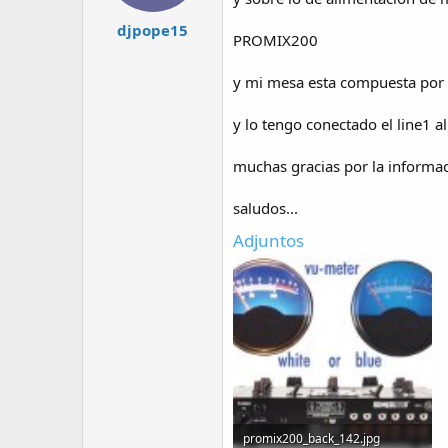
djpope15
PROMIX200
y mi mesa esta compuesta por 
y lo tengo conectado el line1 a
muchas gracias por la informac
saludos...
Adjuntos
promix200_back_142.jpg