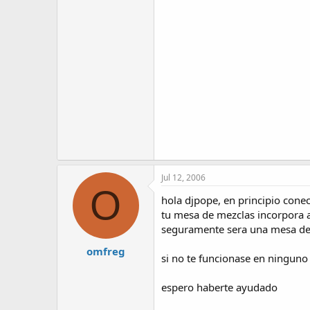
Jul 12, 2006
O
hola djpope, en principio cone
tu mesa de mezclas incorpora am
seguramente sera una mesa de m
omfreg
si no te funcionase en ninguno
espero haberte ayudado