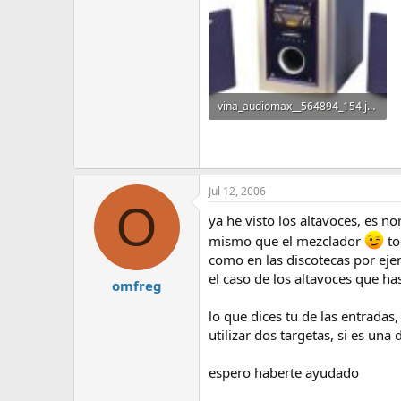
vina_audiomax__564894_154.jpg
5.5 KB · Visitas: 4,640
Jul 12, 2006
O
ya he visto los altavoces, es n
mismo que el mezclador
to
como en las discotecas por eje
el caso de los altavoces que has
omfreg
lo que dices tu de las entradas
utilizar dos targetas, si es un
espero haberte ayudado