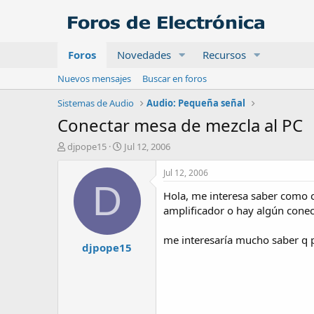
Foros
Novedades
Recursos
Nuevos mensajes
Buscar en foros
Sistemas de Audio
Audio: Pequeña señal
Conectar mesa de mezcla al PC
A
F
djpope15
Jul 12, 2006
u
e
t
c
Jul 12, 2006
o
h
D
Hola, me interesa saber como c
r
a
d
amplificador o hay algún conec
e
i
me interesaría mucho saber q p
djpope15
n
i
c
i
o