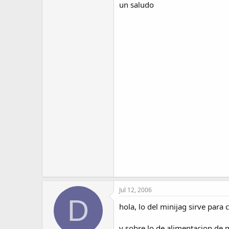
un saludo
Jul 12, 2006
D
hola, lo del minijag sirve para 
y sobre lo de alimentacion de 