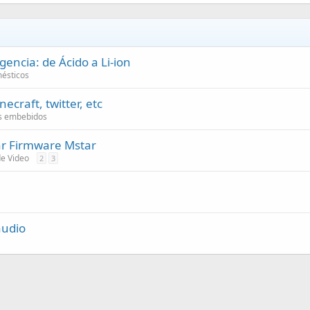
ncia: de Ácido a Li-ion
ésticos
craft, twitter, etc
as embebidos
ar Firmware Mstar
de Video
2
3
audio