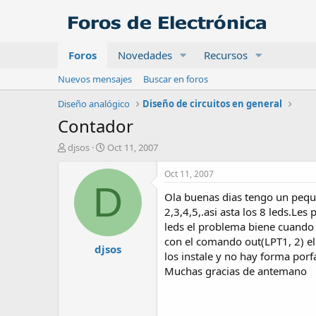
Foros
Novedades
Recursos
Nuevos mensajes
Buscar en foros
Diseño analógico
Diseño de circuitos en general
Contador
A
F
djsos
Oct 11, 2007
u
e
t
c
Oct 11, 2007
o
h
D
Ola buenas dias tengo un peque
r
a
d
2,3,4,5,.asi asta los 8 leds.Le
e
leds el problema biene cuando 
i
con el comando out(LPT1, 2) el 
djsos
n
los instale y no hay forma por
i
Muchas gracias de antemano
c
i
o