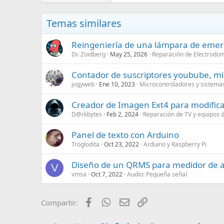
Temas similares
Reingeniería de una lámpara de emerge
Dr. Zoidberg
May 25, 2026
Reparación de Electrodom
Contador de suscriptores youbube, mine
jogyweb
Ene 10, 2023
Microcontroladores y sistem
Creador de Imagen Ext4 para modific
D@rkbytes
Feb 2, 2024
Reparación de TV y equipos 
Panel de texto con Arduino
Troglodita
Oct 23, 2022
Arduino y Raspberry Pi
Diseño de un QRMS para medidor de 
V
vmsa
Oct 7, 2022
Audio: Pequeña señal
Facebook
WhatsApp
Email
Enlace
Compartir: