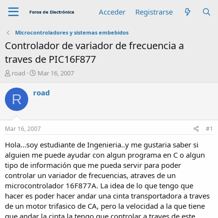
Acceder
Registrarse
Microcontroladores y sistemas embebidos
Controlador de variador de frecuencia a
traves de PIC16F877
A
F
road
Mar 16, 2007
u
e
t
c
road
R
o
h
r
a
d
e
Mar 16, 2007
#1
i
n
Hola...soy estudiante de Ingenieria..y me gustaria saber si
i
alguien me puede ayudar con algun programa en C o algun
c
tipo de información que me pueda servir para poder
i
controlar un variador de frecuencias, atraves de un
o
microcontrolador 16F877A. La idea de lo que tengo que
hacer es poder hacer andar una cinta transportadora a traves
de un motor trifasico de CA, pero la velocidad a la que tiene
que andar la cinta la tengo que controlar a traves de este