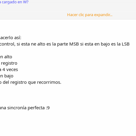
ha cargado en W?
Hacer clic para expandir...
acerlo así:
rol, si esta ne alto es la parte MSB si esta en bajo es la LSB
endo, esta sumando un 246 a lo que se movío del PORTA a W? Para que? Abaj
n alto
registro
a 4 veces
ocupa
en bajo
o del registro que recorrimos.
a sincronía perfecta :9