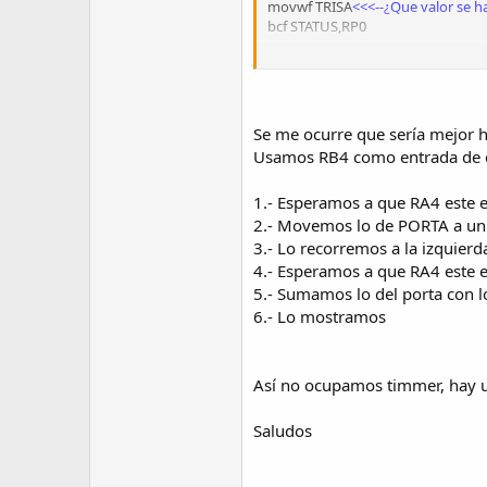
movwf TRISA
<<<--¿Que valor se 
bcf STATUS,RP0
inicio
movf PORTA,W
Se me ocurre que sería mejor h
BIN_BCD_1
Usamos RB4 como entrada de cont
addlw H'00F6'
<<--Esto no lo enti
1.- Esperamos a que RA4 este e
btfss STATUS,C
goto BIN_BCD_3
2.- Movemos lo de PORTA a un 
movwf Temp_1
3.- Lo recorremos a la izquierd
goto BIN_BCD_2
<<<---Esto no se 
4.- Esperamos a que RA4 este 
5.- Sumamos lo del porta con l
BIN_BCD_2
6.- Lo mostramos
movf Temp_1,W
goto BIN_BCD_1
Así no ocupamos timmer, hay un
BIN_BCD_3
Saludos
addlw H'0A'
movwf PORTB
goto inicio