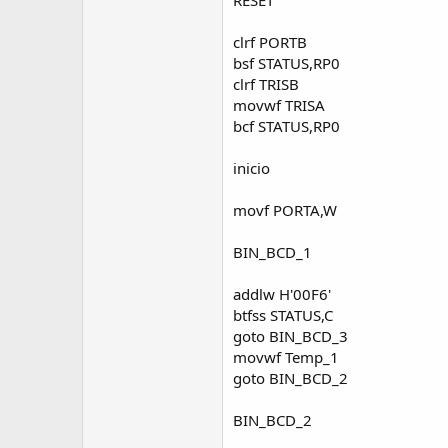
RESET
clrf PORTB
bsf STATUS,RP0
clrf TRISB
movwf TRISA
bcf STATUS,RP0
inicio
movf PORTA,W
BIN_BCD_1
addlw H'00F6'
btfss STATUS,C
goto BIN_BCD_3
movwf Temp_1
goto BIN_BCD_2
BIN_BCD_2