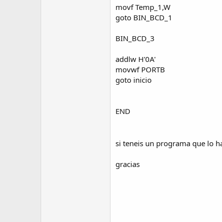
movf Temp_1,W
goto BIN_BCD_1
BIN_BCD_3
addlw H'0A'
movwf PORTB
goto inicio
END
si teneis un programa que lo h
gracias