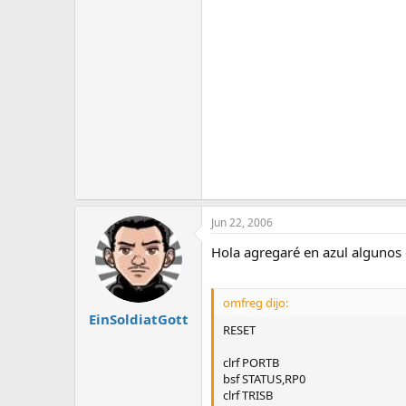
Jun 22, 2006
Hola agregaré en azul algunos 
omfreg dijo:
EinSoldiatGott
RESET
clrf PORTB
bsf STATUS,RP0
clrf TRISB