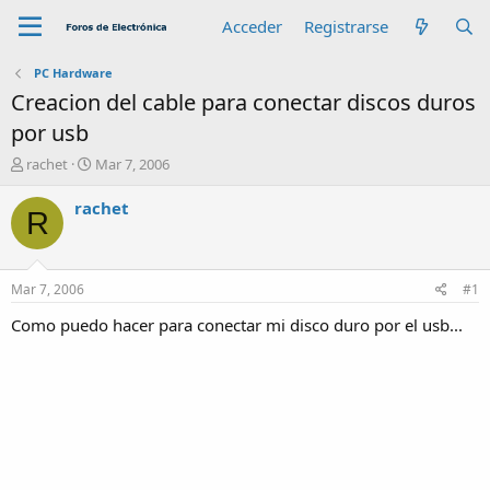
Acceder
Registrarse
PC Hardware
Creacion del cable para conectar discos duros
por usb
A
F
rachet
Mar 7, 2006
u
e
t
c
rachet
R
o
h
r
a
d
e
Mar 7, 2006
#1
i
n
Como puedo hacer para conectar mi disco duro por el usb...
i
c
i
o