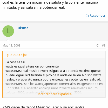
cual es la tension maxima de salida y la corriente maxima
limitada, y asi sabran la potencia real.
Responder
luismc
L
May 13, 2008
#8
DJ DRACO dijo:
La cosa es asi:
watts es igual a tension por corriente.
watts RMS (real music power) es igual a la potencia maxima que se
puede lograr rectificando el pico de la onda de salida. No son watts
reales, y el aparato nunca podra entregar esa potencia en realidad.
watts PMPO son los watts japoneses comerciales, exageran todo en
un 1000%. si el aparato entrega unos 20watts reales ellos seguro
colocan 4000. si entrega 30 watts reales colocan 5500.
Hacer clic para expandir...
no se dejen confundir por el comercio. utilicen los datasheets de los
integrados y amplificador transistorizados para saber cual es la
RMS viene de "Root Mean Square" y se encuentra