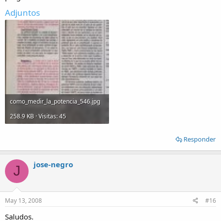
Adjuntos
como_medir_la_potencia_546.jpg
258.9 KB · Visitas: 45
Responder
jose-negro
J
May 13, 2008
#16
Saludos.