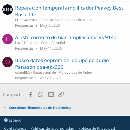
Reparación temporal amplificador Peavey Bass
Basic 112
Prelawtoaster
Reparación de equipos de Audio
Respuestas
3
May 4, 2026
Ajuste correcto de bias amplificador Rs 914a
L
Luiz219
Audio: Pequeña señal
Respuestas
7
May 11, 2026
Busco datos eeprom del equipo de audio
O
Panasonic sa-akx320
osmelfb5
Reparación de TV y equipos de Video
Respuestas
0
Abr 29, 2026
Facebook
WhatsApp
Email
Enlace
Compartir:
Cuestiones Elementales de Electrónica
Español
Contáctanos
Políticas de la comunidad
Política de Privacidad