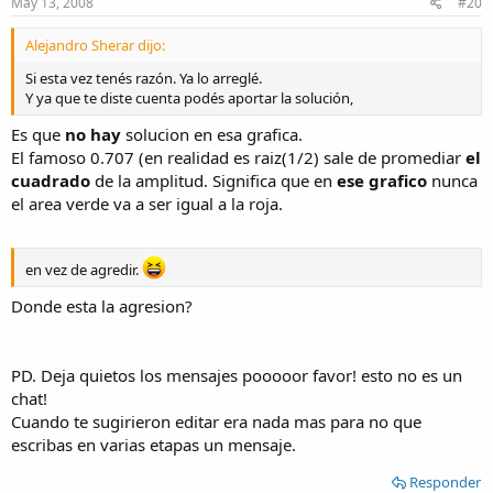
May 13, 2008
#20
Alejandro Sherar dijo:
Si esta vez tenés razón. Ya lo arreglé.
Y ya que te diste cuenta podés aportar la solución,
Es que
no hay
solucion en esa grafica.
El famoso 0.707 (en realidad es raiz(1/2) sale de promediar
el
cuadrado
de la amplitud. Significa que en
ese grafico
nunca
el area verde va a ser igual a la roja.
en vez de agredir.
Donde esta la agresion?
PD. Deja quietos los mensajes pooooor favor! esto no es un
chat!
Cuando te sugirieron editar era nada mas para no que
escribas en varias etapas un mensaje.
Responder