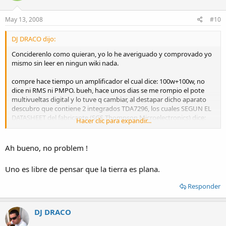
May 13, 2008
#10
DJ DRACO dijo:
Conciderenlo como quieran, yo lo he averiguado y comprovado yo
mismo sin leer en ningun wiki nada.
compre hace tiempo un amplificador el cual dice: 100w+100w, no
dice ni RMS ni PMPO. bueh, hace unos dias se me rompio el pote
multivueltas digital y lo tuve q cambiar, al destapar dicho aparato
descubro que contiene 2 integrados TDA7296, los cuales SEGUN EL
DATASHEET del fabricante (SGS Thompson Microelectronics) dice:
Hacer clic para expandir...
potencia maxima 30watts en RMS potencia continua, y la maxima
disipasion es de 60w a punto de quemarse, debido a q los
semiconductores a mayor temperatura mayor disipasion y a la vez
Ah bueno, no problem !
mas se calientan y asi hasta q se queman.
Uno es libre de pensar que la tierra es plana.
ninguna de las 2 potencias del datasheet es compatible con la
comercial.
Responder
saludos.
DJ DRACO