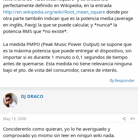
tension maxima de salida y la corriente maxima limitada, y asi
perfectamente definido en Wikipedia, en la entrada
sabran la potencia real.
http://en.wikipedia.org/wiki/Root_mean_square
donde por
otra parte también indican que es la potencia media (average
en inglés, Pavg) la que se puede calcular, y *nunca* la
potencia RMS que *no existe*.
La medida PMPO (Peak Music Power Output) se supone que
es la máxima potencia que puede entregar el dispositivo, sin
importar si es durante 1 minuto o 0,1 segundos de tiempo
antes de quemarse. Esta medida no tiene relevancia ninguna
bajo el pto. de vista del consumidor, carece de interés.
Responder
DJ DRACO
May 13, 2008
#9
Conciderenlo como quieran, yo lo he averiguado y
comprovado yo mismo sin leer en ningun wiki nada.