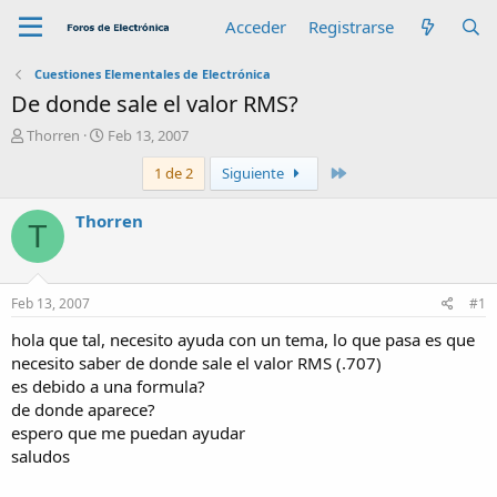
Acceder
Registrarse
Cuestiones Elementales de Electrónica
De donde sale el valor RMS?
A
F
Thorren
Feb 13, 2007
u
e
Último
1 de 2
Siguiente
t
c
o
h
r
a
Thorren
T
d
e
i
n
Feb 13, 2007
#1
i
c
hola que tal, necesito ayuda con un tema, lo que pasa es que
i
necesito saber de donde sale el valor RMS (.707)
o
es debido a una formula?
de donde aparece?
espero que me puedan ayudar
saludos