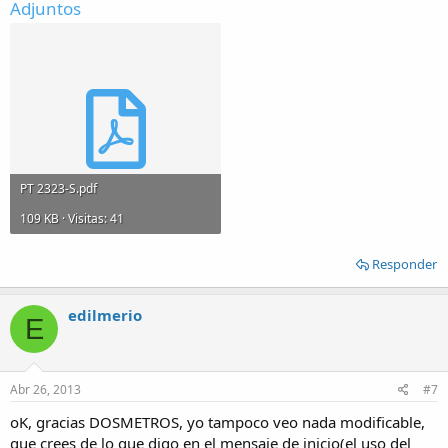
Adjuntos
PT 2323-S.pdf
109 KB · Visitas: 41
Responder
edilmerio
E
Abr 26, 2013
#7
oK, gracias DOSMETROS, yo tampoco veo nada modificable,
que crees de lo que digo en el mensaje de inicio(el uso del