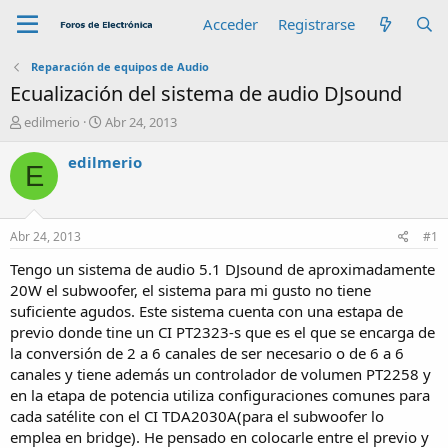
Acceder
Registrarse
Reparación de equipos de Audio
Ecualización del sistema de audio DJsound
A
F
edilmerio
Abr 24, 2013
u
e
t
c
edilmerio
E
o
h
r
a
d
e
Abr 24, 2013
#1
i
n
Tengo un sistema de audio 5.1 DJsound de aproximadamente
i
20W el subwoofer, el sistema para mi gusto no tiene
c
suficiente agudos. Este sistema cuenta con una estapa de
i
previo donde tine un CI PT2323-s que es el que se encarga de
o
la conversión de 2 a 6 canales de ser necesario o de 6 a 6
canales y tiene además un controlador de volumen PT2258 y
en la etapa de potencia utiliza configuraciones comunes para
cada satélite con el CI TDA2030A(para el subwoofer lo
emplea en bridge). He pensado en colocarle entre el previo y