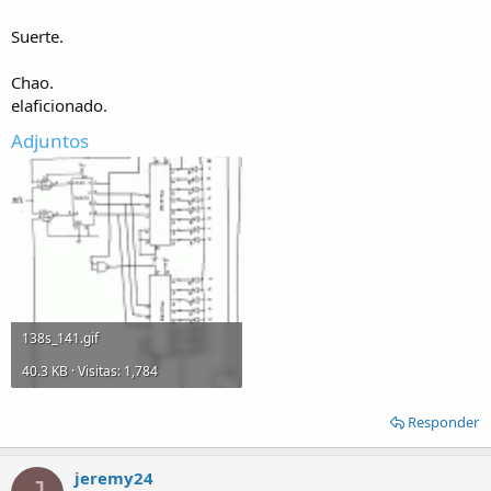
Suerte.
Chao.
elaficionado.
Adjuntos
138s_141.gif
40.3 KB · Visitas: 1,784
Responder
jeremy24