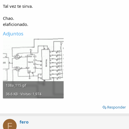
Tal vez te sirva.
Chao.
elaficionado.
Adjuntos
138a_115.gif
36.6 KB · Visitas: 1,974
Responder
fero
F