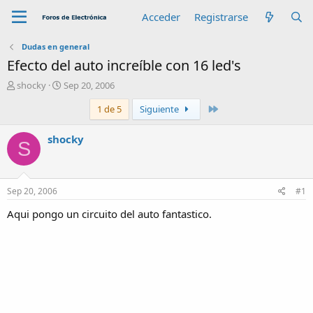
Acceder
Registrarse
Dudas en general
Efecto del auto increíble con 16 led's
A
F
shocky
Sep 20, 2006
u
e
Último
1 de 5
Siguiente
t
c
o
h
r
a
shocky
S
d
e
i
n
Sep 20, 2006
#1
i
c
Aqui pongo un circuito del auto fantastico.
i
o