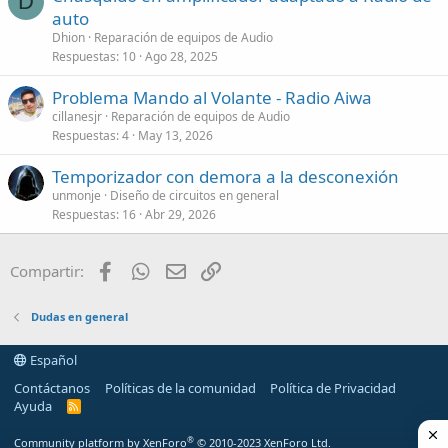
D
auto
Dhion
Reparación de equipos de Audio
Respuestas
10
Ago 28, 2025
Problema Mando al Volante - Radio Aiwa
cillanesjr
Reparación de equipos de Audio
Respuestas
4
May 13, 2026
Temporizador con demora a la desconexión
unmonje
Diseño de circuitos en general
Respuestas
16
Abr 29, 2026
Facebook
WhatsApp
Email
Enlace
Compartir:
Dudas en general
Español
Contáctanos
Políticas de la comunidad
Política de Privacidad
Ayuda
R
S
S
®
Community platform by XenForo
© 2010-2023 XenForo Ltd.