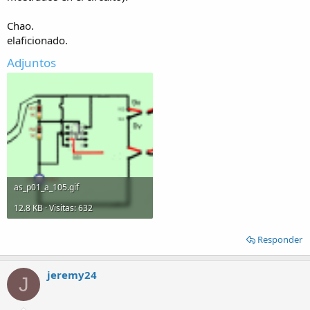
Chao.
elaficionado.
Adjuntos
as_p01_a_105.gif
12.8 KB · Visitas: 632
Responder
jeremy24
J