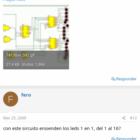
74138as_592.gif
27.4 KB · Visitas: 1,966
Responder
fero
F
Mar 25, 2009
#12
con este sircuito ensienden los leds 1 en 1, del 1 al 16?
Responder