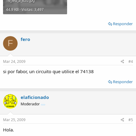
16_led_a_620.jpg
44.9 KB · Visitas: 3,497
Responder
fero
F
Mar 24, 2009
#4
si por fabor, un circuito que utilice el 74138
Responder
elaficionado
Moderador
Mar 25, 2009
#5
Hola.