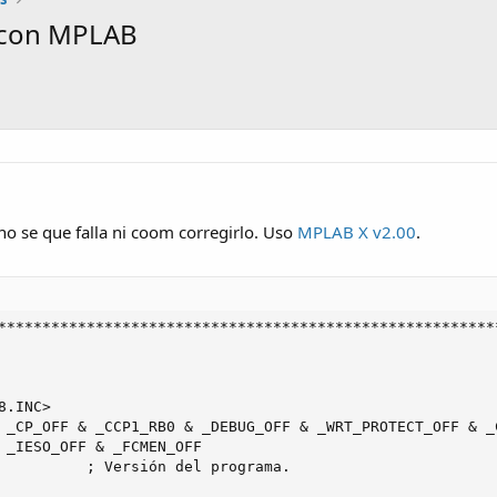
n con MPLAB
no se que falla ni coom corregirlo. Uso
MPLAB X v2.00
.
*********************************************************
.INC>

 _CP_OFF & _CCP1_RB0 & _DEBUG_OFF & _WRT_PROTECT_OFF & _
 _IESO_OFF & _FCMEN_OFF

          ; Versión del programa.
