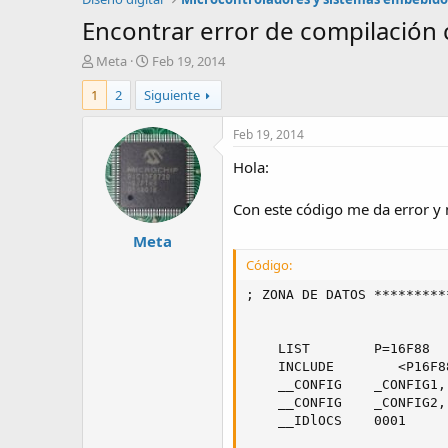
Encontrar error de compilació
A
F
Meta
Feb 19, 2014
u
e
1
2
Siguiente
t
c
o
h
r
a
Feb 19, 2014
d
Hola:
e
i
n
Con este código me da error y 
i
Meta
c
i
Código:
o
; ZONA DE DATOS *********
    LIST        P=16F88

    INCLUDE        <P16F88
    __CONFIG    _CONFIG1,
    __CONFIG    _CONFIG2,
    __IDlOCS    0001     