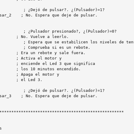
          ; ¿Dejó de pulsar?. ¿(Pulsador)=1?

sar_2    ; No. Espera que deje de pulsar.

          ; ¿Pulsador presionado?, ¿(Pulsador)=0?

       ; No. Vuelve a leerlo.

          ; Espera que se estabilicen los niveles de tens
          ; Comprueba si es un rebote.

       ; Era un rebote y sale fuera.

       ; Activa el motor y

       ; enciende el Led 3 que significa

       ; los 10 minutos encendido.

       ; Apaga el motor y

       ; el Led 3.

          ; ¿Dejó de pulsar?. ¿(Pulsador)=1?

sar_3    ; No. Espera que deje de pulsar.

****************************************************


