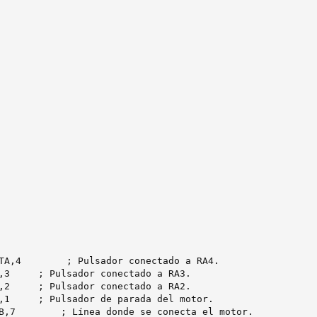
TA,4        ; Pulsador conectado a RA4.

,3     ; Pulsador conectado a RA3.

,2     ; Pulsador conectado a RA2.

,1     ; Pulsador de parada del motor.

B,7        ; Línea donde se conecta el motor.
