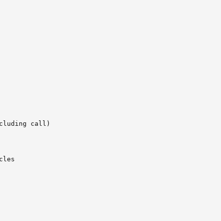
cluding call)

les
