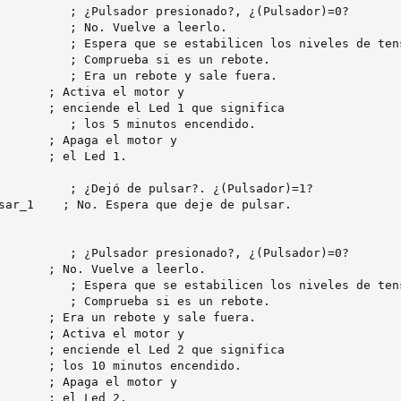
          ; ¿Pulsador presionado?, ¿(Pulsador)=0?

          ; No. Vuelve a leerlo.

          ; Espera que se estabilicen los niveles de tens
          ; Comprueba si es un rebote.

          ; Era un rebote y sale fuera.

       ; Activa el motor y

       ; enciende el Led 1 que significa

          ; los 5 minutos encendido.

       ; Apaga el motor y

       ; el Led 1.

          ; ¿Dejó de pulsar?. ¿(Pulsador)=1?

sar_1    ; No. Espera que deje de pulsar.

          ; ¿Pulsador presionado?, ¿(Pulsador)=0?

       ; No. Vuelve a leerlo.

          ; Espera que se estabilicen los niveles de tens
          ; Comprueba si es un rebote.

       ; Era un rebote y sale fuera.

       ; Activa el motor y

       ; enciende el Led 2 que significa

       ; los 10 minutos encendido.

       ; Apaga el motor y

       ; el Led 2.
