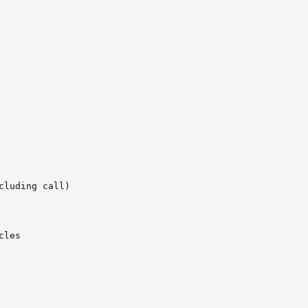
cluding call)

les
