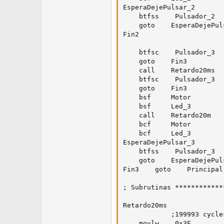
EsperaDejePulsar_2

    btfss    Pulsador_2  
    goto    EsperaDejePul
Fin2

    btfsc    Pulsador_3  
    goto    Fin3         
    call    Retardo20ms  
    btfsc    Pulsador_3  
    goto    Fin3         
    bsf     Motor        
    bsf     Led_3        
    call    Retardo20m   
    bcf     Motor        
    bcf     Led_3        
EsperaDejePulsar_3

    btfss    Pulsador_3  
    goto    EsperaDejePul
Fin3    goto    Principal

; Subrutinas ************
Retardo20ms

            ;199993 cycles
    movlw    0x3E
