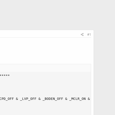
#1
****

CPD_OFF & _LVP_OFF & _BODEN_OFF & _MCLR_ON & _PWRTE_ON & 