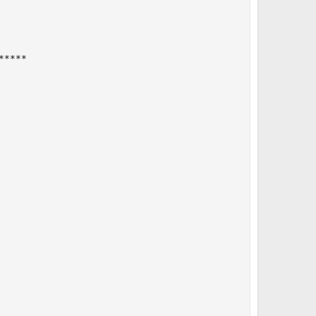
****
