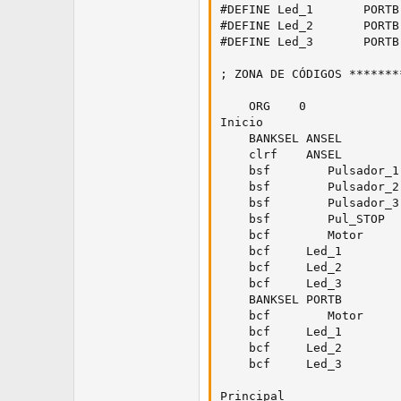
#DEFINE Led_1       PORTB
#DEFINE Led_2       PORTB
#DEFINE Led_3       PORTB
; ZONA DE CÓDIGOS *******
    ORG    0             
Inicio

    BANKSEL ANSEL        
    clrf    ANSEL

    bsf        Pulsador_1
    bsf        Pulsador_2
    bsf        Pulsador_3
    bsf        Pul_STOP  
    bcf        Motor     
    bcf     Led_1        
    bcf     Led_2        
    bcf     Led_3        
    BANKSEL PORTB        
    bcf        Motor     
    bcf     Led_1        
    bcf     Led_2

    bcf     Led_3

Principal
