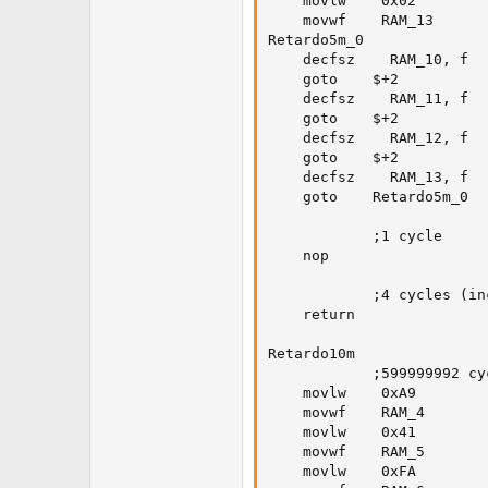
    movlw    0x02

    movwf    RAM_13

Retardo5m_0

    decfsz    RAM_10, f

    goto    $+2

    decfsz    RAM_11, f

    goto    $+2

    decfsz    RAM_12, f

    goto    $+2

    decfsz    RAM_13, f

    goto    Retardo5m_0

            ;1 cycle

    nop

            ;4 cycles (in
    return

Retardo10m

            ;599999992 cyc
    movlw    0xA9

    movwf    RAM_4

    movlw    0x41

    movwf    RAM_5

    movlw    0xFA
