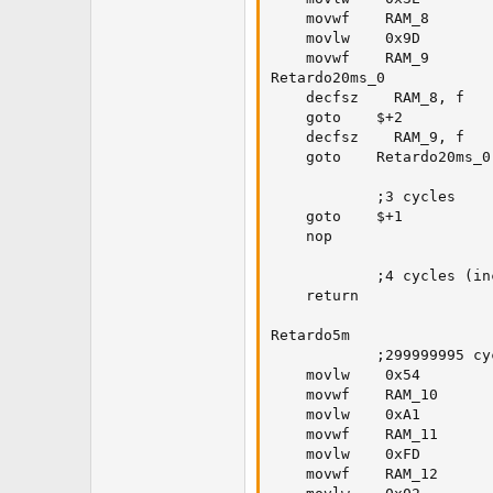
    movwf    RAM_8

    movlw    0x9D

    movwf    RAM_9

Retardo20ms_0

    decfsz    RAM_8, f

    goto    $+2

    decfsz    RAM_9, f

    goto    Retardo20ms_0

            ;3 cycles

    goto    $+1

    nop

            ;4 cycles (in
    return

Retardo5m

            ;299999995 cyc
    movlw    0x54

    movwf    RAM_10

    movlw    0xA1

    movwf    RAM_11

    movlw    0xFD

    movwf    RAM_12
