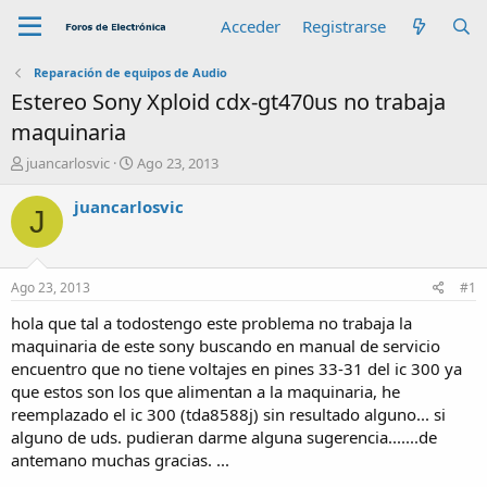
Acceder
Registrarse
Reparación de equipos de Audio
Estereo Sony Xploid cdx-gt470us no trabaja
maquinaria
A
F
juancarlosvic
Ago 23, 2013
u
e
t
c
juancarlosvic
J
o
h
r
a
d
e
Ago 23, 2013
#1
i
n
hola que tal a todostengo este problema no trabaja la
i
maquinaria de este sony buscando en manual de servicio
c
encuentro que no tiene voltajes en pines 33-31 del ic 300 ya
i
que estos son los que alimentan a la maquinaria, he
o
reemplazado el ic 300 (tda8588j) sin resultado alguno... si
alguno de uds. pudieran darme alguna sugerencia.......de
antemano muchas gracias. ...