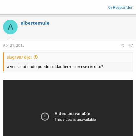
Responder
albertemule
A
Abr 21, 2015
#7
slug1987 dijo:
a ver si entiendo puedo soldar fierro con ese circuito?