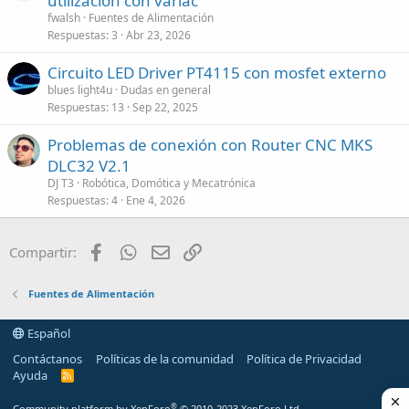
utilización con variac
fwalsh
Fuentes de Alimentación
Respuestas
3
Abr 23, 2026
Circuito LED Driver PT4115 con mosfet externo
blues light4u
Dudas en general
Respuestas
13
Sep 22, 2025
Problemas de conexión con Router CNC MKS
DLC32 V2.1
DJ T3
Robótica, Domótica y Mecatrónica
Respuestas
4
Ene 4, 2026
Facebook
WhatsApp
Email
Enlace
Compartir:
Fuentes de Alimentación
Español
Contáctanos
Políticas de la comunidad
Política de Privacidad
Ayuda
R
S
S
®
Community platform by XenForo
© 2010-2023 XenForo Ltd.