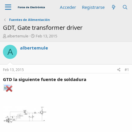
Acceder
Registrarse
Fuentes de Alimentación
GDT, Gate transformer driver
A
F
albertemule
Feb 13, 2015
u
e
t
c
albertemule
A
o
h
r
a
d
e
Feb 13, 2015
#1
i
n
GTD la siguiente fuente de soldadura
i
c
i
o