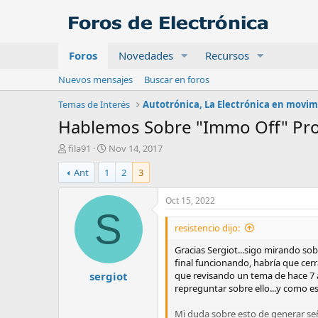
Foros
Novedades
Recursos
Nuevos mensajes
Buscar en foros
Temas de Interés
Autotrónica, La Electrónica en movi
Hablemos Sobre "Immo Off" Proc
A
F
fila91
Nov 14, 2017
u
e
Ant
1
2
3
t
c
o
h
r
a
Oct 15, 2022
d
S
e
resistencio dijo:
i
n
Gracias Sergiot...sigo mirando sob
i
final funcionando, habría que cerr
sergiot
c
que revisando un tema de hace 7 a
i
repreguntar sobre ello...y como es
o
Mi duda sobre esto de generar señ