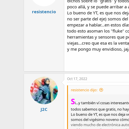
dichos sobre lo "gratis" y todo
s
poco allá, y se puede arribar a a
:
resistencio
Lo bueno de YT, es que nos dej
no ser parte del eje) somos de
empezar a hablar...en estos día
todo esto asoman los "fluke" c
herramientas y sensores que po
viejas...creo que esa es la ve
y me pongo muy envidioso, jaj
Oct 17, 2022
resistencio dijo:
S
i...y también ví cosas interesant
J2C
todos sabemos que gratis, no hay n
Lo bueno de YT, es que nos deja v
somos del vigésimo noveno cómodos
viendo mucho de electrónica autom