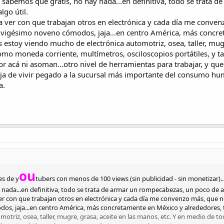
s sabemos que gratis, no hay nada...en definitiva, todo se trata
lgo útil.
a ver con que trabajan otros en electrónica y cada día me conve
l vigésimo noveno cómodos, jaja...en centro América, más concre
s estoy viendo mucho de electrónica automotriz, osea, taller, mug
omo moneda corriente, multímetros, osciloscopios portátiles, y t
r acá ni asoman...otro nivel de herramientas para trabajar, y qu
ntaja de vivir pegado a la sucursal más importante del consumo 
a.
ou
es de y
tubers con menos de 100 views (sin publicidad - sin monetizar)..
ada...en definitiva, todo se trata de armar un rompecabezas, un poco de acá 
er con que trabajan otros en electrónica y cada día me convenzo más, que n
, jaja...en centro América, más concretamente en México y alrededores, to
otriz, osea, taller, mugre, grasa, aceite en las manos, etc. Y en medio de 