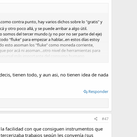
.como contra punto, hay varios dichos sobre lo "gratis" y
y otro poco allá, y se puede arribar a algo útil.
o somos del tercer mundo (y no por no ser parte del eje)
do "fluke" para empezar a hablar...en estos días estoy
todo esto asoman los "fluke" como moneda corriente,
que por acá ni asoman...otro nivel de herramientas para
a la sucursal más importante del consumo humano
cis, tienen todo, y aun asi, no tienen idea de nada
Responder
#47
e la facilidad con que consiguen instrumentos que
ercerizaba trabajos según les convenía (sus