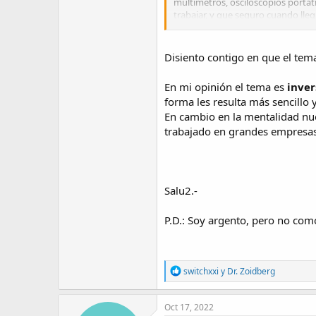
multímetros, osciloscopios portát
trabajar, y que seguro cuando lle
(EEUU)...mientras a mi se me caen
Disiento contigo en que el tema
En mi opinión el tema es
inver
forma les resulta más sencillo 
En cambio en la mentalidad nue
trabajado en grandes empresas
Salu2.-
P.D.: Soy argento, pero no com
R
switchxxi
y
Dr. Zoidberg
e
a
c
Oct 17, 2022
t