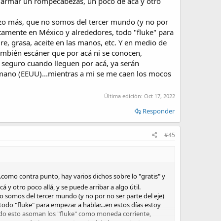
 de armar un rompecabezas, un poco de acá y otro
nzo más, que no somos del tercer mundo (y no por
tamente en México y alrededores, todo "fluke" para
re, grasa, aceite en las manos, etc. Y en medio de
ambién escáner que por acá ni se conocen,
e seguro cuando lleguen por acá, ya serán
humano (EEUU)...mientras a mi se me caen los mocos
Última edición:
Oct 17, 2022
Responder
#45
.como contra punto, hay varios dichos sobre lo "gratis" y
y otro poco allá, y se puede arribar a algo útil.
o somos del tercer mundo (y no por no ser parte del eje)
do "fluke" para empezar a hablar...en estos días estoy
todo esto asoman los "fluke" como moneda corriente,