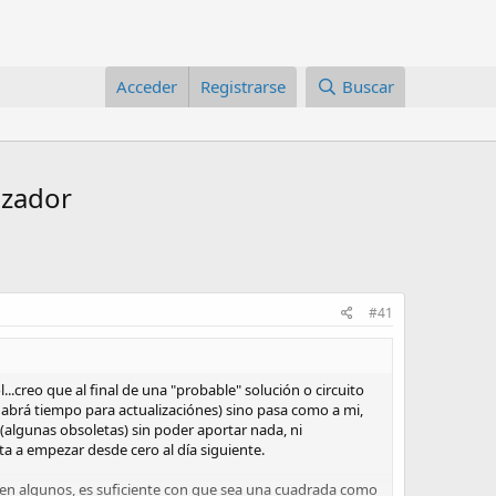
Acceder
Registrarse
Buscar
izador
#41
..creo que al final de una "probable" solución o circuito
 habrá tiempo para actualizaciónes) sino pasa como a mi,
algunas obsoletas) sin poder aportar nada, ni
lta a empezar desde cero al día siguiente.
icen algunos, es suficiente con que sea una cuadrada como