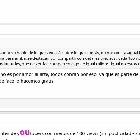
.pero yo hablo de lo que veo acá, sobre lo que contás, no me consta...igua
a para arriba, se destacan por compartir con detalles precisos...cada 100 v
as latitudes, que de verdad comparten algo de igual calibre...igual no estoy
 no es por amor al arte, todos cobran por eso, ya que es parte d
de face lo hacemos gratis.
ou
antes de y
tubers con menos de 100 views (sin publicidad - si