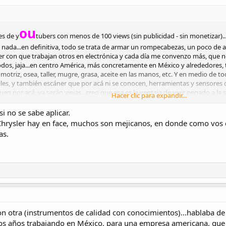
ou
es de y
tubers con menos de 100 views (sin publicidad - sin monetizar)..
ada...en definitiva, todo se trata de armar un rompecabezas, un poco de acá 
er con que trabajan otros en electrónica y cada día me convenzo más, que n
, jaja...en centro América, más concretamente en México y alrededores, to
otriz, osea, taller, mugre, grasa, aceite en las manos, etc. Y en medio de 
iles, y también escáner que por acá ni se conocen, herramientas y sensores 
guen por acá, ya serán viejas...creo que esa es la ventaja de vivir pegado 
Hacer clic para expandir...
 los mocos y me pongo muy envidioso, jaja.
i no se sabe aplicar.
hrysler hay en face, muchos son mejicanos, en donde como vos de
as.
con otra (instrumentos de calidad con conocimientos)...hablaba d
os años trabajando en México, para una empresa americana, que t