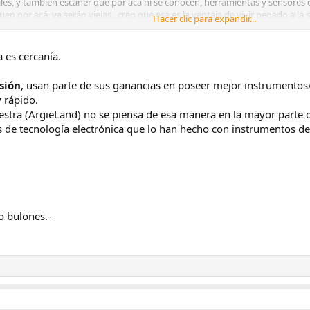
iles, y también escáner que por acá ni se conocen, herramientas y sensores 
guen por acá, ya serán viejas...creo que esa es la ventaja de vivir pegado 
Hacer clic para expandir...
 los mocos y me pongo muy envidioso, jaja.
 es cercanía.
sión
, usan parte de sus ganancias en poseer mejor instrumentos/
y rápido.
stra (ArgieLand) no se piensa de esa manera en la mayor parte d
 de tecnología electrónica que lo han hecho con instrumentos de
o bulones.-