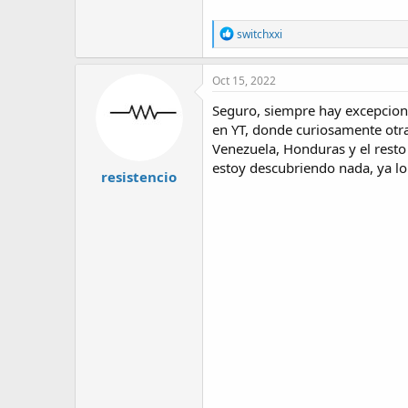
R
switchxxi
e
a
c
Oct 15, 2022
t
i
Seguro, siempre hay excepcione
o
en YT, donde curiosamente otra
n
Venezuela, Honduras y el resto 
s
:
estoy descubriendo nada, ya lo
resistencio