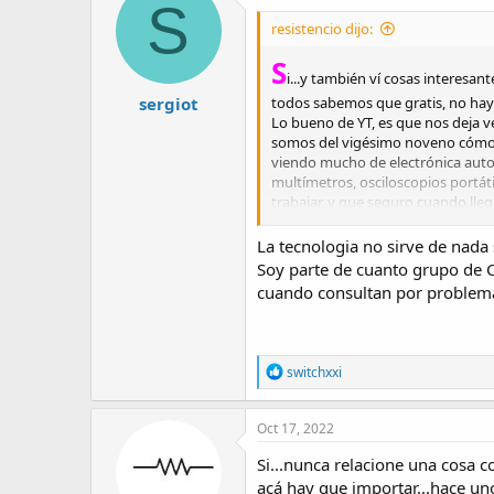
S
i
resistencio dijo:
o
n
S
s
i...y también ví cosas interesant
:
sergiot
todos sabemos que gratis, no hay n
Lo bueno de YT, es que nos deja v
somos del vigésimo noveno cómodos
viendo mucho de electrónica autom
multímetros, osciloscopios portát
trabajar, y que seguro cuando lle
(EEUU)...mientras a mi se me caen
La tecnologia no sirve de nada s
Soy parte de cuanto grupo de C
cuando consultan por problem
R
switchxxi
e
a
c
Oct 17, 2022
t
i
Si...nunca relacione una cosa 
o
acá hay que importar...hace un
n