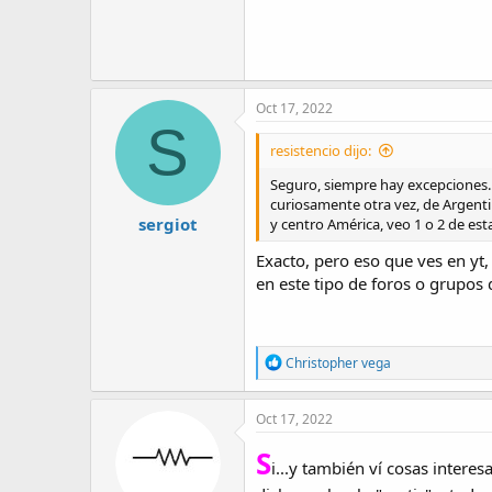
Oct 17, 2022
S
resistencio dijo:
Seguro, siempre hay excepciones..
curiosamente otra vez, de Argentin
sergiot
y centro América, veo 1 o 2 de est
Exacto, pero eso que ves en yt,
en este tipo de foros o grupos 
R
Christopher vega
e
a
c
Oct 17, 2022
t
i
S
i...y también ví cosas interes
o
n