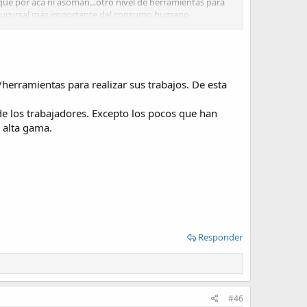
que por acá ni asoman...otro nivel de herramientas para
a la sucursal más importante del consumo humano
herramientas para realizar sus trabajos. De esta
e los trabajadores. Excepto los pocos que han
 alta gama.
Responder
#46