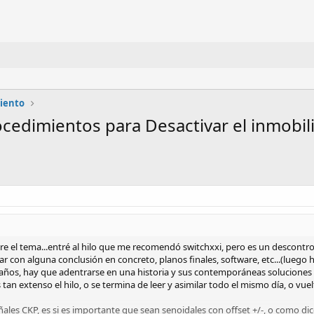
miento
edimientos para Desactivar el inmobil
re el tema...entré al hilo que me recomendó switchxxi, pero es un descontrol.
ar con alguna conclusión en concreto, planos finales, software, etc...(luego
ños, hay que adentrarse en una historia y sus contemporáneas soluciones (
 tan extenso el hilo, o se termina de leer y asimilar todo el mismo día, o vue
ales CKP, es si es importante que sean senoidales con offset +/-, o como d