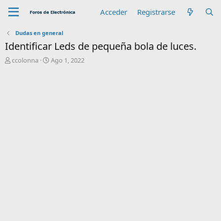
Acceder
Registrarse
Dudas en general
Identificar Leds de pequeña bola de luces.
A
F
ccolonna
Ago 1, 2022
u
e
t
c
o
h
r
a
d
e
i
n
i
c
i
o