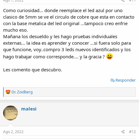
Ago 1, 2022
#11
Como curiosidad... donde reemplace el led azul por uno
clasico de 5mm se ve el circulo de cobre que esta en contacto
con la base metalica del led original ...tampoco creo enfrie
mucho eso.
Mañana los desueldo y les hago pruebas individuales
externas... la idea es aprender y conocer ...si fuera solo para
que funcione, voy..compro 3 leds nuevos identificados y los
hago trabajar como corresponde.... y la gracia ?
Les comento que descubro.
Responder
R
Dr. Zoidberg
e
a
c
malesi
t
i
o
n
s
Ago 2, 2022
#12
: