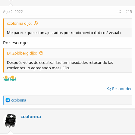
Ago 2, 2022
#15
ccolonna dijo:
Me parece que están ajustados por rendimiento óptico / visual :
Por eso dije:
Dr. Zoidberg dijo:
Después verás de ecualizar las luminosidades retocando las
corrientes...o agregando mas LEDs.
Responder
R
ccolonna
e
a
c
ccolonna
t
i
o
n