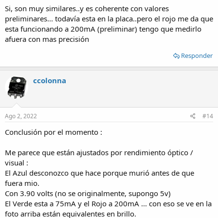
fijo.
Si, son muy similares..y es coherente con valores
preliminares... todavía esta en la placa..pero el rojo me da que
No quiero agotar los otros leds !!!!
esta funcionando a 200mA (preliminar) tengo que medirlo
afuera con mas precisión
Saludos y muchas gracias !!!
Responder
ccolonna
Ago 2, 2022
#14
Conclusión por el momento :
Me parece que están ajustados por rendimiento óptico /
visual :
El Azul desconozco que hace porque murió antes de que
fuera mio.
Con 3.90 volts (no se originalmente, supongo 5v)
El Verde esta a 75mA y el Rojo a 200mA ... con eso se ve en la
foto arriba están equivalentes en brillo.