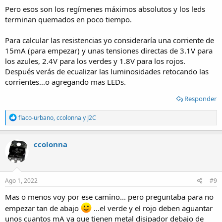
Pero esos son los regímenes máximos absolutos y los leds
terminan quemados en poco tiempo.
Para calcular las resistencias yo consideraría una corriente de
15mA (para empezar) y unas tensiones directas de 3.1V para
los azules, 2.4V para los verdes y 1.8V para los rojos.
Después verás de ecualizar las luminosidades retocando las
corrientes...o agregando mas LEDs.
Responder
R
flaco-urbano
,
ccolonna
y
J2C
e
a
c
ccolonna
t
i
o
n
s
Ago 1, 2022
#9
:
Mas o menos voy por ese camino... pero preguntaba para no
empezar tan de abajo
...el verde y el rojo deben aguantar
unos cuantos mA ya que tienen metal disipador debajo de