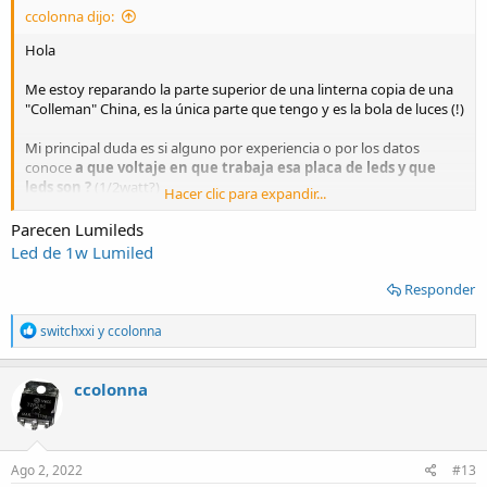
ccolonna dijo:
Hola
Me estoy reparando la parte superior de una linterna copia de una
"Colleman" China, es la única parte que tengo y es la bola de luces (!)
Mi principal duda es si alguno por experiencia o por los datos
conoce
a que voltaje en que trabaja esa placa de leds y que
leds son ?
(1/2watt?)
Hacer clic para expandir...
Esta todo en paralelo..un motor y 3 leds...nada tiene marcado el
Parecen Lumileds
voltaje
Led de 1w Lumiled
Tiene un led azul agotado con un resistor de 1 ohm, uno rojo con
Responder
un resistor de 7.5 ohms y uno verde con resistor de 15 ohms.
R
switchxxi
y
ccolonna
(el led azul 5mm con resistor de 68 ohms lo puse yo y por ahora lo
e
tengo todo con un poquito mas de 4 volts y esta funcionando bien)
a
c
ccolonna
t
Por ZG6-34 de la placa no obtuve nada de lo que busco..solo esto
i
Zigen
o
n
Se ve sencilla..pero funciona bien y gira el domo de acrilico...lo que la
s
Ago 2, 2022
#13
hace ver mejor que las que mueven plaquetita y tienen el acrilico
: