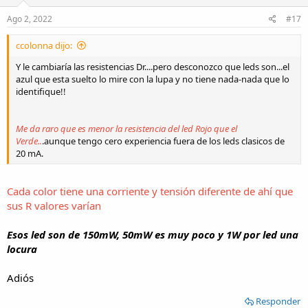
n
s
Ago 2, 2022
#17
:
ccolonna dijo:
Y le cambiaría las resistencias Dr....pero desconozco que leds son...el
azul que esta suelto lo mire con la lupa y no tiene nada-nada que lo
identifique!!
Me da raro que es menor la resistencia del led Rojo que el
Verde..
.aunque tengo cero experiencia fuera de los leds clasicos de
20 mA.
Cada color tiene una corriente y tensión diferente de ahí que
sus R valores varían
Esos led son de 150mW, 50mW es muy poco y 1W por led una
locura
Adiós
Responder