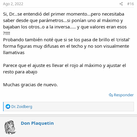
s
Ago 2, 2022
#16
:
Si, Dr...se entendió del primer momento...pero necesitaba
saber desde que parámetros...si ponían uno al máximo y
bajaban los otros..o a la inversa..... y que valores eran esos
?!!!!
Probando también noté que si se los pasa de brillo el 'cristal'
forma figuras muy difusas en el techo y no son visualmente
llamativas
Parece que el ajuste es llevar el rojo al máximo y ajustar el
resto para abajo
Muchas gracias de nuevo.
Responder
R
Dr. Zoidberg
e
a
c
Don Plaquetin
t
i
o