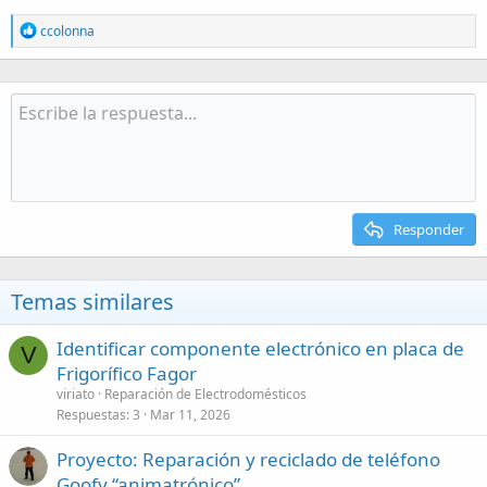
R
ccolonna
e
a
c
t
i
o
n
s
:
Responder
Temas similares
Identificar componente electrónico en placa de
V
Frigorífico Fagor
viriato
Reparación de Electrodomésticos
Respuestas
3
Mar 11, 2026
Proyecto: Reparación y reciclado de teléfono
Goofy “animatrónico”