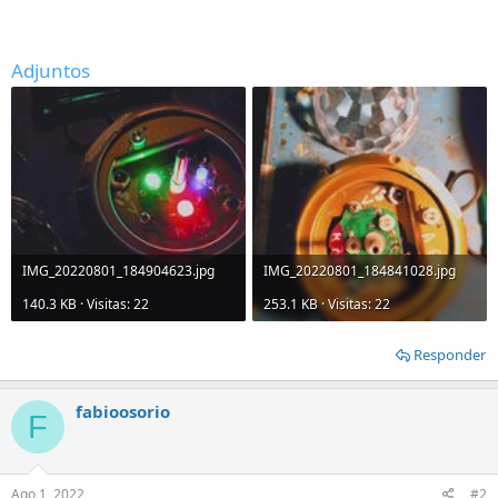
Adjuntos
IMG_20220801_184904623.jpg
IMG_20220801_184841028.jpg
140.3 KB · Visitas: 22
253.1 KB · Visitas: 22
Responder
fabioosorio
F
Ago 1, 2022
#2