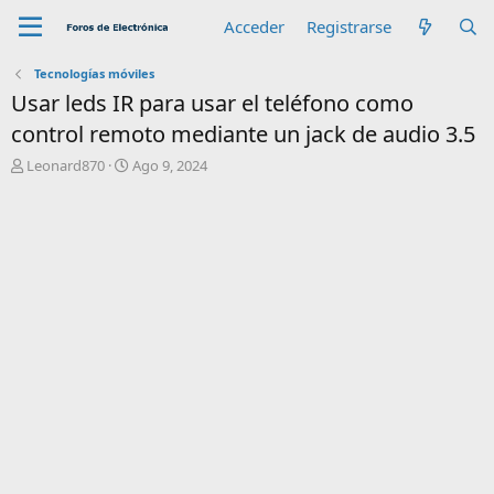
Acceder
Registrarse
Tecnologías móviles
Usar leds IR para usar el teléfono como
control remoto mediante un jack de audio 3.5
A
F
Leonard870
Ago 9, 2024
u
e
t
c
o
h
r
a
d
e
i
n
i
c
i
o