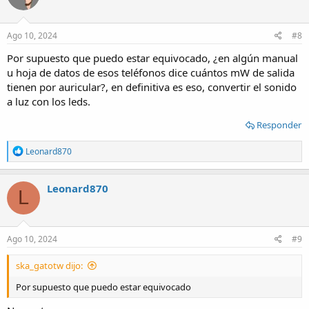
Ago 10, 2024
#8
Por supuesto que puedo estar equivocado, ¿en algún manual
u hoja de datos de esos teléfonos dice cuántos mW de salida
tienen por auricular?, en definitiva es eso, convertir el sonido
a luz con los leds.
Responder
R
Leonard870
e
a
c
Leonard870
L
t
i
o
n
s
Ago 10, 2024
#9
:
ska_gatotw dijo:
Por supuesto que puedo estar equivocado