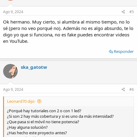
o
n
s
Ago 9, 2024
#5
:
Ok hermano. Muy cierto, si alumbra al mismo tiempo, no lo
sé (pero no veo porqué no). Además no es algo absurdo, te lo
digo yo que si funciona, no es fake puedes encontrar videos
en YouTube.
Responder
ska_gatotw
Ago 9, 2024
#6
Leonard70 dijo:
¿Porqué hay tutoriales con 2 o con 1 led?
¿Si son 2 hay más cobertura y si es uno da más intensidad?
¿Que pasa si el móvil no tiene potencia?
¿Hay alguna solución?
¿Has hecho este proyecto antes?