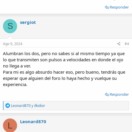
Responder
sergiot
S
Ago 9, 2024
#4
Alumbran los dos, pero no sabes si al mismo tiempo ya que
lo que transmiten son pulsos a velocidades en donde el ojo
no llega a ver.
Para mi es algo absurdo hacer eso, pero bueno, tendrás que
esperar que alguien del foro lo haya hecho y vuelque su
experiencia.
Responder
R
Leonard870
y
ilkidior
e
a
c
Leonard870
L
t
i