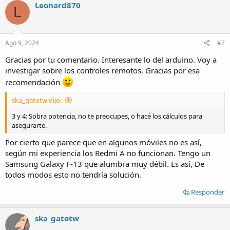
c
Leonard870
L
t
i
o
n
s
Ago 9, 2024
#7
:
Gracias por tu comentario. Interesante lo del arduino. Voy a
investigar sobre los controles remotos. Gracias por esa
recomendación
ska_gatotw dijo:
3 y 4: Sobra potencia, no te preocupes, o hacé los cálculos para
asegurarte.
Por cierto que parece que en algunos móviles no es así,
según mi experiencia los Redmi A no funcionan. Tengo un
Samsung Galaxy F-13 que alumbra muy débil. Es así, De
todos modos esto no tendría solución.
Responder
ska_gatotw