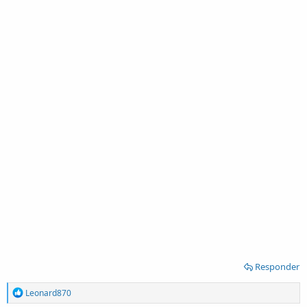
Responder
R
Leonard870
e