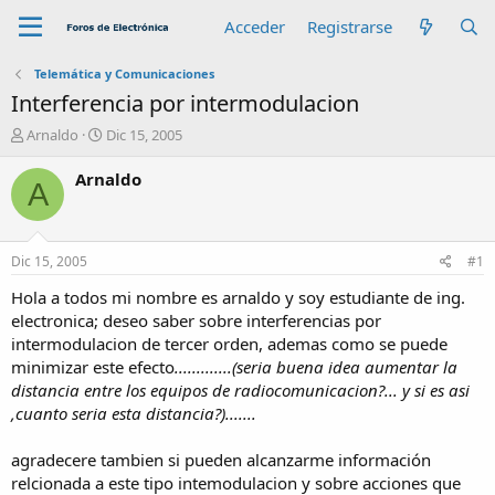
Acceder
Registrarse
Telemática y Comunicaciones
Interferencia por intermodulacion
A
F
Arnaldo
Dic 15, 2005
u
e
t
c
Arnaldo
A
o
h
r
a
d
e
Dic 15, 2005
#1
i
n
Hola a todos mi nombre es arnaldo y soy estudiante de ing.
i
electronica; deseo saber sobre interferencias por
c
intermodulacion de tercer orden, ademas como se puede
i
minimizar este efecto
.............(seria buena idea aumentar la
o
distancia entre los equipos de radiocomunicacion?... y si es asi
,cuanto seria esta distancia?).......
agradecere tambien si pueden alcanzarme información
relcionada a este tipo intemodulacion y sobre acciones que