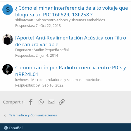
¿ Cómo eliminar interferencia de alto voltaje que
S
bloquea un PIC 16F629, 18F258 ?
shibatoyan
Microcontroladores y sistemas embebidos
Respuestas
7
Oct 22, 2013
[Aporte] Anti-Realimentación Acústica con Filtro
de ranura variable
Fogonazo
Audio: Pequeña señal
Respuestas
2
Jun 4, 2014
Comunicación por Radiofrecuencia entre PICs y
nRF24L01
luvhines
Microcontroladores y sistemas embebidos
Respuestas
69
Sep 10, 2022
Facebook
WhatsApp
Email
Enlace
Compartir:
Telemática y Comunicaciones
Español