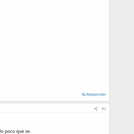
Responder
#2
 lo poco que se.