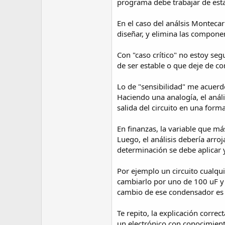
programa debe trabajar de est
En el caso del análsis Montecar
diseñar, y elimina las componen
Con "caso crítico" no estoy seg
de ser estable o que deje de c
Lo de "sensibilidad" me acuerdo 
Haciendo una analogía, el análi
salida del circuito en una forma
En finanzas, la variable que má
Luego, el análisis debería arro
determinación se debe aplicar 
Por ejemplo un circuito cualqu
cambiarlo por uno de 100 uF y l
cambio de ese condensador es m
Te repito, la explicación corre
un electrónico con conocimiento