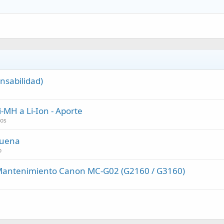
nsabilidad)
-MH a Li-Ion - Aporte
cos
suena
o
 Mantenimiento Canon MC-G02 (G2160 / G3160)