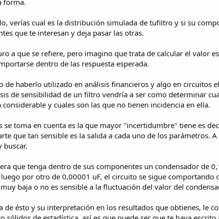
a forma.
lo, verías cual es la distribución simulada de tufiltro y si su c
tes que te interesan y deja pasar las otras.
uro a que se refiere, pero imagino que trata de calcular el valor e
omportarse dentro de las respuesta esperada.
de haberlo utilizado en análisis financieros y algo en circuitos el
sis de sensibilidad de un filtro vendría a ser como determinar cua
 considerable y cuales son las que no tienen incidencia en ella.
s se toma en cuenta es la que mayor "incertidumbre" tiene es decir
jarte que tan sensible es la salida a cada uno de los parámetros.
y buscar.
iera que tenga dentro de sus componentes un condensador de 0,1
uego por otro de 0,00001 uF, el circuito se sigue comportando casi
uy baja o no es sensible a la fluctuación del valor del condensa
cta de ésto y su interpretación en los resultados que obtienes, le
 sólidos de estadística, así es que puede ser que te haya escrito 