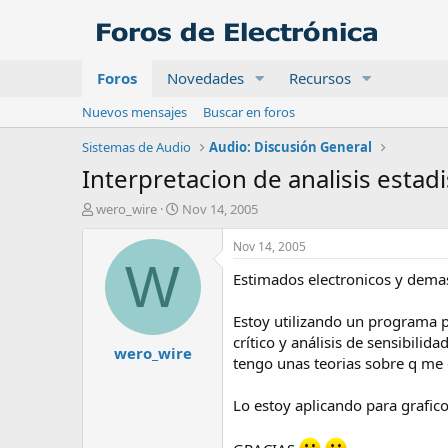
Foros
Novedades
Recursos
Nuevos mensajes
Buscar en foros
Sistemas de Audio
Audio: Discusión General
Interpretacion de analisis estadi
A
F
wero_wire
Nov 14, 2005
u
e
t
c
Nov 14, 2005
o
h
W
Estimados electronicos y demas 
r
a
d
e
Estoy utilizando un programa pa
i
crítico y análisis de sensibilid
wero_wire
n
tengo unas teorias sobre q me d
i
c
Lo estoy aplicando para grafico
i
o