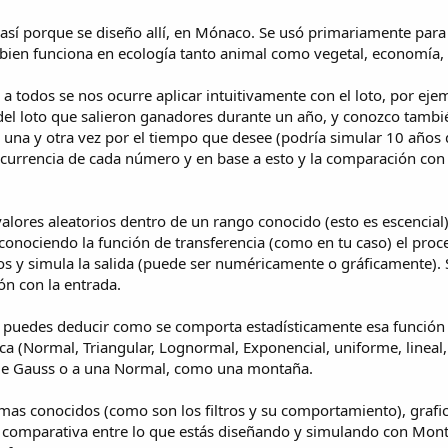
a así porque se diseño allí, en Mónaco. Se usó primariamente pa
bien funciona en ecología tanto animal como vegetal, economía, fi
a todos se nos ocurre aplicar intuitivamente con el loto, por eje
el loto que salieron ganadores durante un año, y conozco tambi
una y otra vez por el tiempo que desee (podría simular 10 años 
 ocurrencia de cada número y en base a esto y la comparación con
ores aleatorios dentro de un rango conocido (esto es escencial) p
 y conociendo la función de transferencia (como en tu caso) el pro
os y simula la salida (puede ser numéricamente o gráficamente). 
ión con la entrada.
 puedes deducir como se comporta estadísticamente esa función q
ica (Normal, Triangular, Lognormal, Exponencial, uniforme, lineal,
a de Gauss o a una Normal, como una montaña.
stemas conocidos (como son los filtros y su comportamiento), graf
 comparativa entre lo que estás diseñando y simulando con Monte