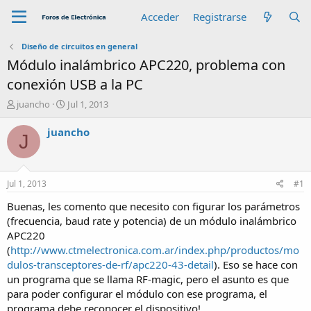
Acceder
Registrarse
Diseño de circuitos en general
Módulo inalámbrico APC220, problema con
conexión USB a la PC
A
F
juancho
Jul 1, 2013
u
e
t
c
juancho
J
o
h
r
a
d
e
Jul 1, 2013
#1
i
n
Buenas, les comento que necesito con figurar los parámetros
i
(frecuencia, baud rate y potencia) de un módulo inalámbrico
c
APC220
i
(
http://www.ctmelectronica.com.ar/index.php/productos/mo
o
dulos-transceptores-de-rf/apc220-43-detail
). Eso se hace con
un programa que se llama RF-magic, pero el asunto es que
para poder configurar el módulo con ese programa, el
programa debe reconocer el dispositivo!